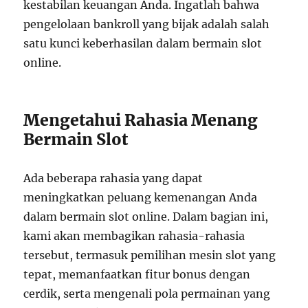
kestabilan keuangan Anda. Ingatlah bahwa
pengelolaan bankroll yang bijak adalah salah
satu kunci keberhasilan dalam bermain slot
online.
Mengetahui Rahasia Menang
Bermain Slot
Ada beberapa rahasia yang dapat
meningkatkan peluang kemenangan Anda
dalam bermain slot online. Dalam bagian ini,
kami akan membagikan rahasia-rahasia
tersebut, termasuk pemilihan mesin slot yang
tepat, memanfaatkan fitur bonus dengan
cerdik, serta mengenali pola permainan yang