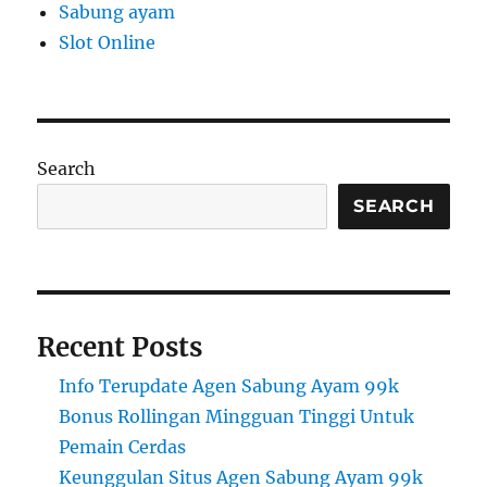
Sabung ayam
Slot Online
Search
SEARCH
Recent Posts
Info Terupdate Agen Sabung Ayam 99k
Bonus Rollingan Mingguan Tinggi Untuk
Pemain Cerdas
Keunggulan Situs Agen Sabung Ayam 99k