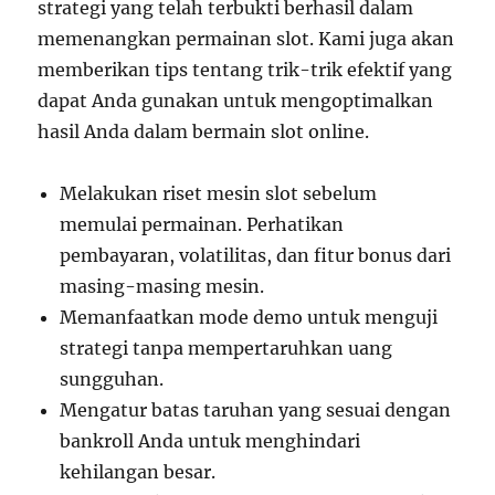
strategi yang telah terbukti berhasil dalam
memenangkan permainan slot. Kami juga akan
memberikan tips tentang trik-trik efektif yang
dapat Anda gunakan untuk mengoptimalkan
hasil Anda dalam bermain slot online.
Melakukan riset mesin slot sebelum
memulai permainan. Perhatikan
pembayaran, volatilitas, dan fitur bonus dari
masing-masing mesin.
Memanfaatkan mode demo untuk menguji
strategi tanpa mempertaruhkan uang
sungguhan.
Mengatur batas taruhan yang sesuai dengan
bankroll Anda untuk menghindari
kehilangan besar.