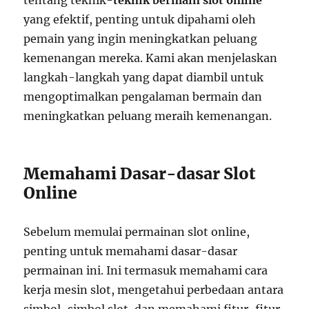
yang efektif, penting untuk dipahami oleh
pemain yang ingin meningkatkan peluang
kemenangan mereka. Kami akan menjelaskan
langkah-langkah yang dapat diambil untuk
mengoptimalkan pengalaman bermain dan
meningkatkan peluang meraih kemenangan.
Memahami Dasar-dasar Slot
Online
Sebelum memulai permainan slot online,
penting untuk memahami dasar-dasar
permainan ini. Ini termasuk memahami cara
kerja mesin slot, mengetahui perbedaan antara
simbol-simbol slot, dan memahami fitur-fitur