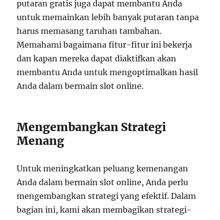
putaran gratis juga dapat membantu Anda
untuk memainkan lebih banyak putaran tanpa
harus memasang taruhan tambahan.
Memahami bagaimana fitur-fitur ini bekerja
dan kapan mereka dapat diaktifkan akan
membantu Anda untuk mengoptimalkan hasil
Anda dalam bermain slot online.
Mengembangkan Strategi
Menang
Untuk meningkatkan peluang kemenangan
Anda dalam bermain slot online, Anda perlu
mengembangkan strategi yang efektif. Dalam
bagian ini, kami akan membagikan strategi-