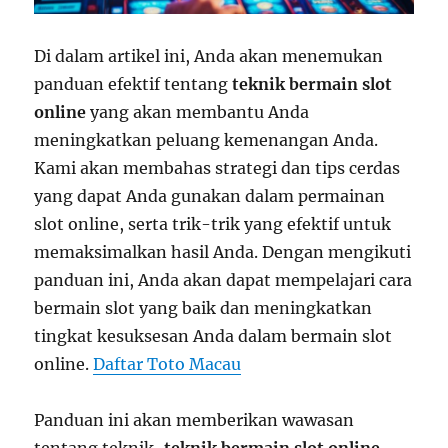
Di dalam artikel ini, Anda akan menemukan
panduan efektif tentang
teknik bermain slot
online
yang akan membantu Anda
meningkatkan peluang kemenangan Anda.
Kami akan membahas strategi dan tips cerdas
yang dapat Anda gunakan dalam permainan
slot online, serta trik-trik yang efektif untuk
memaksimalkan hasil Anda. Dengan mengikuti
panduan ini, Anda akan dapat mempelajari cara
bermain slot yang baik dan meningkatkan
tingkat kesuksesan Anda dalam bermain slot
online.
Daftar Toto Macau
Panduan ini akan memberikan wawasan
tentang teknik-
teknik bermain slot online