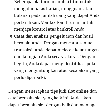
Beberapa platform memiliki fitur untuk
mengatur batas harian, mingguan, atau
bulanan pada jumlah uang yang dapat Anda
pertaruhkan. Manfaatkan fitur ini untuk
menjaga kontrol atas bankroll Anda.
Catat dan analisis pengeluaran dan hasil
bermain Anda. Dengan mencatat semua
transaksi, Anda dapat melacak keuntungan
dan kerugian Anda secara akurat. Dengan
begitu, Anda dapat mengidentifikasi pola
yang menguntungkan atau kesalahan yang
perlu diperbaiki.
Dengan menerapkan
tips judi slot online
dan
cara bermain slot yang baik ini, Anda akan
dapat bermain slot dengan baik dan menjaga