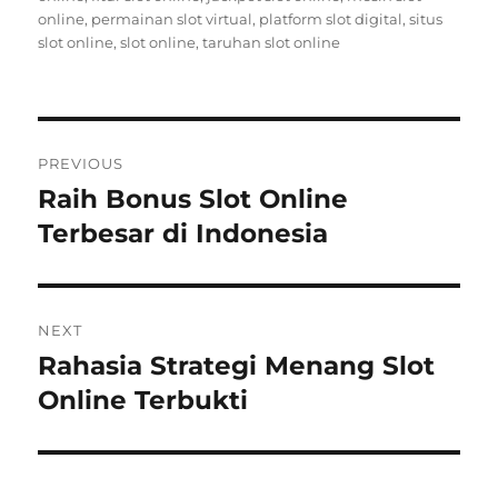
t
s
t
g
online
,
permainan slot virtual
,
platform slot digital
,
situs
h
t
e
s
slot online
,
slot online
,
taruhan slot online
o
e
g
r
d
o
o
r
n
i
P
e
PREVIOUS
s
o
Raih Bonus Slot Online
P
r
Terbesar di Indonesia
s
e
t
v
i
n
NEXT
o
Rahasia Strategi Menang Slot
N
a
u
e
Online Terbukti
s
v
x
p
t
i
o
p