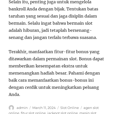
Selain itu, penting juga untuk mengelola
bankroll Anda dengan bijak. Tentukan batas
taruhan yang sesuai dan jaga disiplin dalam
bermain. Selalu ingat bahwa bermain slot
adalah hiburan, jadi tetaplah bersenang-
senang dan jangan terlalu terbawa suasana.
Terakhir, manfaatkan fitur-fitur bonus yang
ditawarkan dalam permainan slot. Bonus dapat
memberikan kesempatan ekstra untuk
memenangkan hadiah besar. Pahami dengan
baik cara memanfaatkan bonus-bonus ini
dengan cerdik untuk meningkatkan peluang
Anda.
A
P
C
T
admin
March 11, 2024
Slot Online
agen slot
u
o
a
a
online
,
fitur slot online
,
jackpot slot online
,
mesin slot