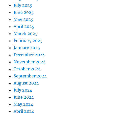
July 2025
June 2025
May 2025
April 2025
March 2025
February 2025
January 2025
December 2024
November 2024
October 2024
September 2024
August 2024
July 2024
June 2024
May 2024
April 2024