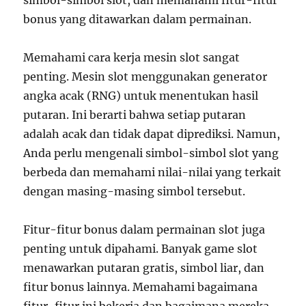
bonus yang ditawarkan dalam permainan.
Memahami cara kerja mesin slot sangat
penting. Mesin slot menggunakan generator
angka acak (RNG) untuk menentukan hasil
putaran. Ini berarti bahwa setiap putaran
adalah acak dan tidak dapat diprediksi. Namun,
Anda perlu mengenali simbol-simbol slot yang
berbeda dan memahami nilai-nilai yang terkait
dengan masing-masing simbol tersebut.
Fitur-fitur bonus dalam permainan slot juga
penting untuk dipahami. Banyak game slot
menawarkan putaran gratis, simbol liar, dan
fitur bonus lainnya. Memahami bagaimana
fitur-fitur ini bekerja dan bagaimana mereka