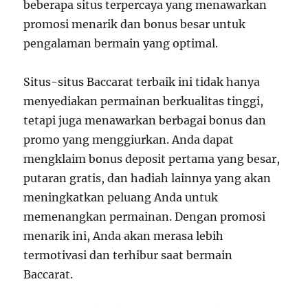
beberapa situs terpercaya yang menawarkan
promosi menarik dan bonus besar untuk
pengalaman bermain yang optimal.
Situs-situs Baccarat terbaik ini tidak hanya
menyediakan permainan berkualitas tinggi,
tetapi juga menawarkan berbagai bonus dan
promo yang menggiurkan. Anda dapat
mengklaim bonus deposit pertama yang besar,
putaran gratis, dan hadiah lainnya yang akan
meningkatkan peluang Anda untuk
memenangkan permainan. Dengan promosi
menarik ini, Anda akan merasa lebih
termotivasi dan terhibur saat bermain
Baccarat.