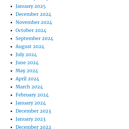
January 2025
December 2024
November 2024
October 2024
September 2024
August 2024
July 2024
June 2024
May 2024
April 2024
March 2024
February 2024
January 2024
December 2023
January 2023
December 2022