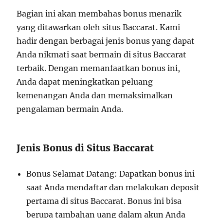
Bagian ini akan membahas bonus menarik
yang ditawarkan oleh situs Baccarat. Kami
hadir dengan berbagai jenis bonus yang dapat
Anda nikmati saat bermain di situs Baccarat
terbaik. Dengan memanfaatkan bonus ini,
Anda dapat meningkatkan peluang
kemenangan Anda dan memaksimalkan
pengalaman bermain Anda.
Jenis Bonus di Situs Baccarat
Bonus Selamat Datang: Dapatkan bonus ini
saat Anda mendaftar dan melakukan deposit
pertama di situs Baccarat. Bonus ini bisa
berupa tambahan uang dalam akun Anda