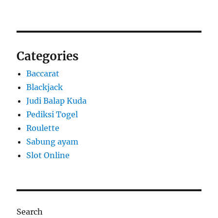
Categories
Baccarat
Blackjack
Judi Balap Kuda
Pediksi Togel
Roulette
Sabung ayam
Slot Online
Search