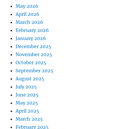
o
May 2026
April 2026
n
March 2026
February 2026
January 2026
December 2025
November 2025
October 2025
September 2025
August 2025
July 2025
June 2025
May 2025
April 2025
March 2025
February 2025