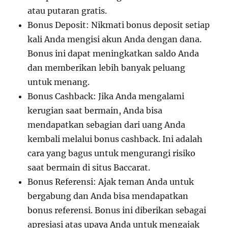
atau putaran gratis.
Bonus Deposit: Nikmati bonus deposit setiap
kali Anda mengisi akun Anda dengan dana.
Bonus ini dapat meningkatkan saldo Anda
dan memberikan lebih banyak peluang
untuk menang.
Bonus Cashback: Jika Anda mengalami
kerugian saat bermain, Anda bisa
mendapatkan sebagian dari uang Anda
kembali melalui bonus cashback. Ini adalah
cara yang bagus untuk mengurangi risiko
saat bermain di situs Baccarat.
Bonus Referensi: Ajak teman Anda untuk
bergabung dan Anda bisa mendapatkan
bonus referensi. Bonus ini diberikan sebagai
apresiasi atas upaya Anda untuk mengajak