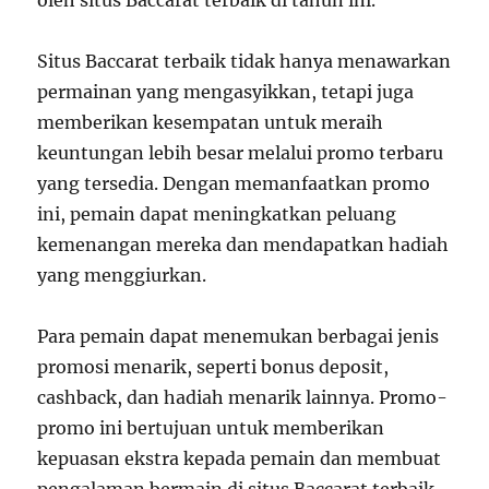
Situs Baccarat terbaik tidak hanya menawarkan
permainan yang mengasyikkan, tetapi juga
memberikan kesempatan untuk meraih
keuntungan lebih besar melalui promo terbaru
yang tersedia. Dengan memanfaatkan promo
ini, pemain dapat meningkatkan peluang
kemenangan mereka dan mendapatkan hadiah
yang menggiurkan.
Para pemain dapat menemukan berbagai jenis
promosi menarik, seperti bonus deposit,
cashback, dan hadiah menarik lainnya. Promo-
promo ini bertujuan untuk memberikan
kepuasan ekstra kepada pemain dan membuat
pengalaman bermain di situs Baccarat terbaik