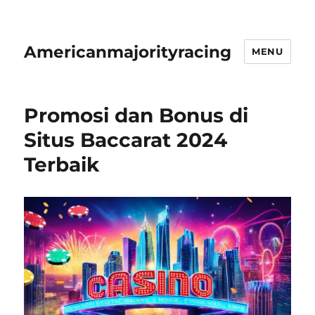
Americanmajorityracing
MENU
Promosi dan Bonus di
Situs Baccarat 2024
Terbaik