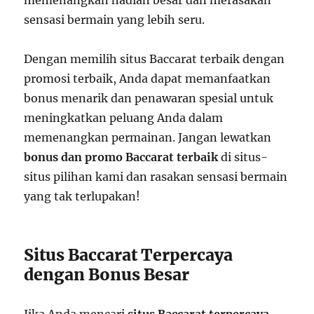
sensasi bermain yang lebih seru.
Dengan memilih situs Baccarat terbaik dengan
promosi terbaik, Anda dapat memanfaatkan
bonus menarik dan penawaran spesial untuk
meningkatkan peluang Anda dalam
memenangkan permainan. Jangan lewatkan
bonus dan promo Baccarat terbaik
di situs-
situs pilihan kami dan rasakan sensasi bermain
yang tak terlupakan!
Situs Baccarat Terpercaya
dengan Bonus Besar
Jika Anda mencari
situs Baccarat terpercaya