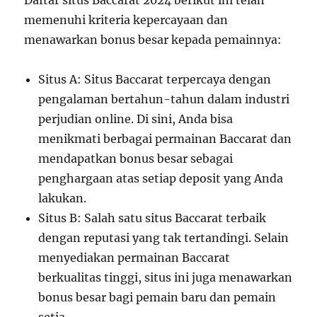
memenuhi kriteria kepercayaan dan
menawarkan bonus besar kepada pemainnya:
Situs A: Situs Baccarat terpercaya dengan
pengalaman bertahun-tahun dalam industri
perjudian online. Di sini, Anda bisa
menikmati berbagai permainan Baccarat dan
mendapatkan bonus besar sebagai
penghargaan atas setiap deposit yang Anda
lakukan.
Situs B: Salah satu situs Baccarat terbaik
dengan reputasi yang tak tertandingi. Selain
menyediakan permainan Baccarat
berkualitas tinggi, situs ini juga menawarkan
bonus besar bagi pemain baru dan pemain
setia.