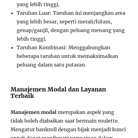
yang lebih tinggi.
Taruhan Luar: Taruhan ini menjangkau area
yang lebih besar, seperti merah/hitam,
genap/ganjil, dengan peluang menang yang
lebih tinggi.
Taruhan Kombinasi: Menggabungkan
beberapa taruhan untuk memaksimalkan
peluang dalam satu putaran.
Manajemen Modal dan Layanan
Terbaik
Manajemen modal
merupakan aspek yang
tidak boleh diabaikan saat bermain roulette.
Mengatur bankroll dengan bijak menjadi kunci
untuk dapat menikmati permainan dalam