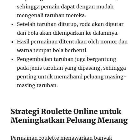
sehingga pemain dapat dengan mudah
mengenali taruhan mereka.
Setelah taruhan ditutup, roda akan diputar
dan bola akan dilemparkan ke dalamnya.
Hasil permainan ditentukan oleh nomor dan
warna tempat bola berhenti.
Pengembalian taruhan juga bergantung
pada jenis taruhan yang dipasang, sehingga
penting untuk memahami peluang masing-
masing taruhan.
Strategi Roulette Online untuk
Meningkatkan Peluang Menang
Permainan roulette menawarkan banyak