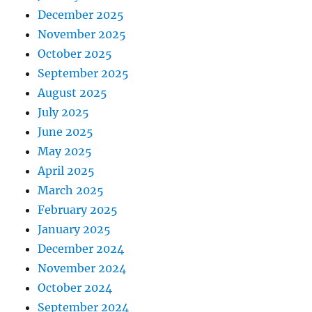
December 2025
November 2025
October 2025
September 2025
August 2025
July 2025
June 2025
May 2025
April 2025
March 2025
February 2025
January 2025
December 2024
November 2024
October 2024
September 2024