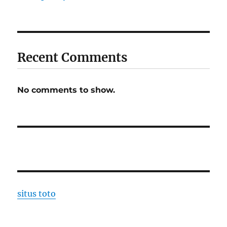
Recent Comments
No comments to show.
situs toto