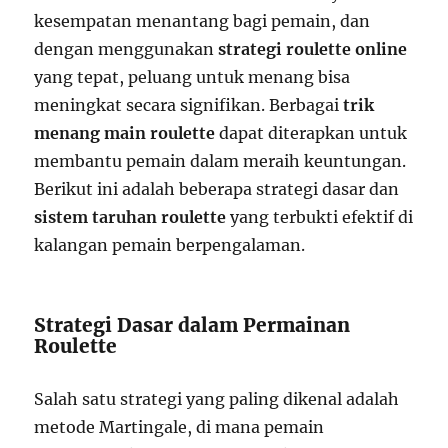
kesempatan menantang bagi pemain, dan
dengan menggunakan
strategi roulette online
yang tepat, peluang untuk menang bisa
meningkat secara signifikan. Berbagai
trik
menang main roulette
dapat diterapkan untuk
membantu pemain dalam meraih keuntungan.
Berikut ini adalah beberapa strategi dasar dan
sistem taruhan roulette
yang terbukti efektif di
kalangan pemain berpengalaman.
Strategi Dasar dalam Permainan
Roulette
Salah satu strategi yang paling dikenal adalah
metode Martingale, di mana pemain