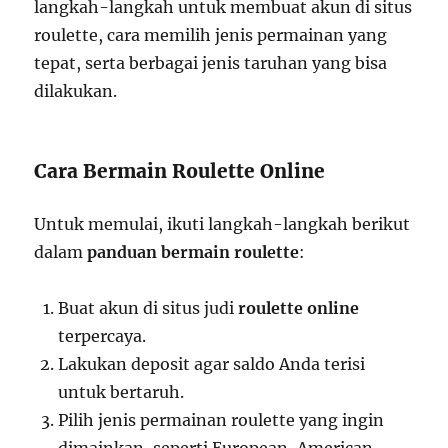
langkah-langkah untuk membuat akun di situs
roulette, cara memilih jenis permainan yang
tepat, serta berbagai jenis taruhan yang bisa
dilakukan.
Cara Bermain Roulette Online
Untuk memulai, ikuti langkah-langkah berikut
dalam
panduan bermain roulette
:
Buat akun di situs judi
roulette online
terpercaya.
Lakukan deposit agar saldo Anda terisi
untuk bertaruh.
Pilih jenis permainan roulette yang ingin
dimainkan, seperti European, American,