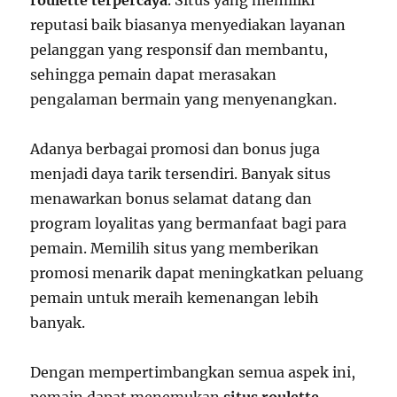
reputasi baik biasanya menyediakan layanan
pelanggan yang responsif dan membantu,
sehingga pemain dapat merasakan
pengalaman bermain yang menyenangkan.
Adanya berbagai promosi dan bonus juga
menjadi daya tarik tersendiri. Banyak situs
menawarkan bonus selamat datang dan
program loyalitas yang bermanfaat bagi para
pemain. Memilih situs yang memberikan
promosi menarik dapat meningkatkan peluang
pemain untuk meraih kemenangan lebih
banyak.
Dengan mempertimbangkan semua aspek ini,
pemain dapat menemukan
situs roulette