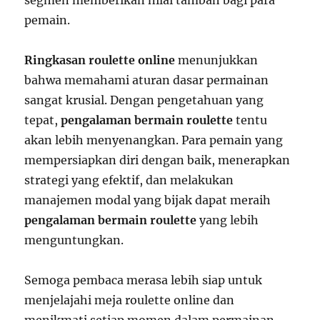
pemain.
Ringkasan roulette online
menunjukkan
bahwa memahami aturan dasar permainan
sangat krusial. Dengan pengetahuan yang
tepat,
pengalaman bermain roulette
tentu
akan lebih menyenangkan. Para pemain yang
mempersiapkan diri dengan baik, menerapkan
strategi yang efektif, dan melakukan
manajemen modal yang bijak dapat meraih
pengalaman bermain roulette
yang lebih
menguntungkan.
Semoga pembaca merasa lebih siap untuk
menjelajahi meja roulette online dan
menikmati setiap momen dalam permainan.