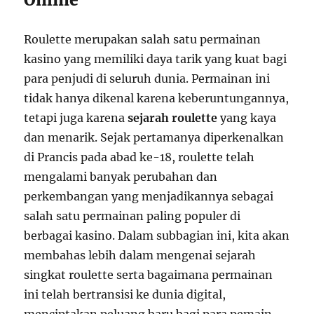
Roulette merupakan salah satu permainan
kasino yang memiliki daya tarik yang kuat bagi
para penjudi di seluruh dunia. Permainan ini
tidak hanya dikenal karena keberuntungannya,
tetapi juga karena
sejarah roulette
yang kaya
dan menarik. Sejak pertamanya diperkenalkan
di Prancis pada abad ke-18, roulette telah
mengalami banyak perubahan dan
perkembangan yang menjadikannya sebagai
salah satu permainan paling populer di
berbagai kasino. Dalam subbagian ini, kita akan
membahas lebih dalam mengenai sejarah
singkat roulette serta bagaimana permainan
ini telah bertransisi ke dunia digital,
menciptakan peluang baru bagi para pemain.