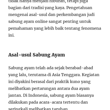
tidak hanya menjadi hiburan, tetapi juga
bagian dari tradisi yang kaya. Pengetahuan
mengenai asal-usul dan perkembangan judi
sabung ayam online sangat penting untuk
pemahaman yang lebih baik tentang fenomena
ini.
Asal-usul Sabung Ayam
Sabung ayam telah ada sejak berabad-abad
yang lalu, terutama di Asia Tenggara. Kegiatan
ini diyakini berasal dari praktik kuno yang
melibatkan pertarungan antara dua ayam
jantan. Di Indonesia, sabung ayam biasanya
dilakukan pada acara-acara tertentu dan
seringkali melibatkan taruhan.