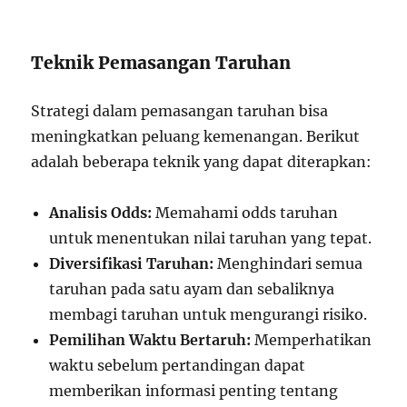
Teknik Pemasangan Taruhan
Strategi dalam pemasangan taruhan bisa
meningkatkan peluang kemenangan. Berikut
adalah beberapa teknik yang dapat diterapkan:
Analisis Odds:
Memahami odds taruhan
untuk menentukan nilai taruhan yang tepat.
Diversifikasi Taruhan:
Menghindari semua
taruhan pada satu ayam dan sebaliknya
membagi taruhan untuk mengurangi risiko.
Pemilihan Waktu Bertaruh:
Memperhatikan
waktu sebelum pertandingan dapat
memberikan informasi penting tentang