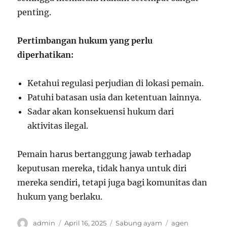
penting.
Pertimbangan hukum yang perlu
diperhatikan:
Ketahui regulasi perjudian di lokasi pemain.
Patuhi batasan usia dan ketentuan lainnya.
Sadar akan konsekuensi hukum dari
aktivitas ilegal.
Pemain harus bertanggung jawab terhadap
keputusan mereka, tidak hanya untuk diri
mereka sendiri, tetapi juga bagi komunitas dan
hukum yang berlaku.
A
P
C
T
admin
April 16, 2025
Sabung ayam
agen