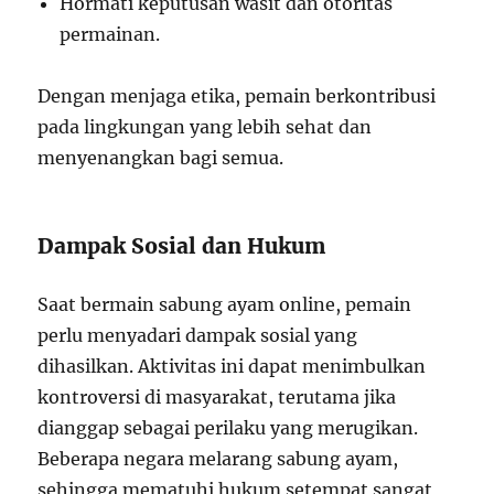
Hormati keputusan wasit dan otoritas
permainan.
Dengan menjaga etika, pemain berkontribusi
pada lingkungan yang lebih sehat dan
menyenangkan bagi semua.
Dampak Sosial dan Hukum
Saat bermain sabung ayam online, pemain
perlu menyadari dampak sosial yang
dihasilkan. Aktivitas ini dapat menimbulkan
kontroversi di masyarakat, terutama jika
dianggap sebagai perilaku yang merugikan.
Beberapa negara melarang sabung ayam,
sehingga mematuhi hukum setempat sangat