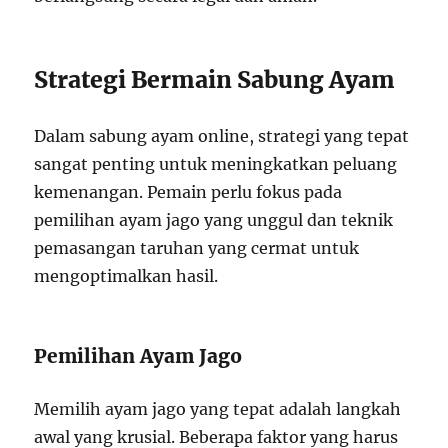
Strategi Bermain Sabung Ayam
Dalam sabung ayam online, strategi yang tepat
sangat penting untuk meningkatkan peluang
kemenangan. Pemain perlu fokus pada
pemilihan ayam jago yang unggul dan teknik
pemasangan taruhan yang cermat untuk
mengoptimalkan hasil.
Pemilihan Ayam Jago
Memilih ayam jago yang tepat adalah langkah
awal yang krusial. Beberapa faktor yang harus