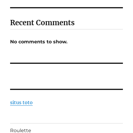
Recent Comments
No comments to show.
situs toto
Roulette