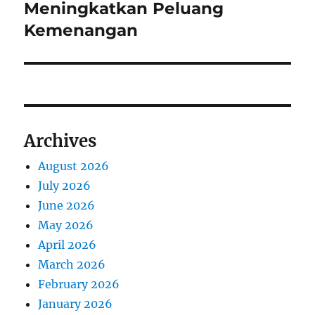
x
i
Meningkatkan Peluang
o
t
Kemenangan
s
g
p
t
o
a
:
s
t
t
:
i
Archives
o
August 2026
n
July 2026
June 2026
May 2026
April 2026
March 2026
February 2026
January 2026