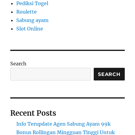
Pediksi Togel
Roulette
Sabung ayam
Slot Online
Search
SEARCH
Recent Posts
Info Terupdate Agen Sabung Ayam 99k
Bonus Rollingan Mingguan Tinggi Untuk