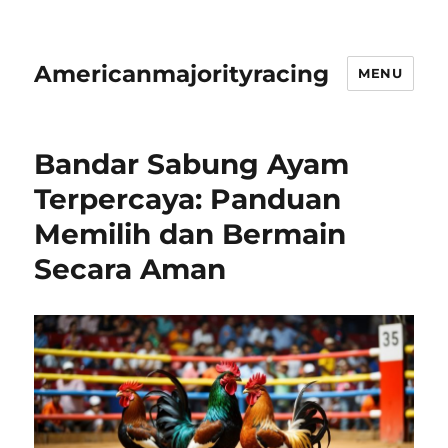
Americanmajorityracing
MENU
Bandar Sabung Ayam
Terpercaya: Panduan
Memilih dan Bermain
Secara Aman