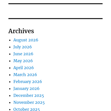
s
g
p
t
o
a
:
s
t
t
Archives
:
i
August 2026
o
July 2026
n
June 2026
May 2026
April 2026
March 2026
February 2026
January 2026
December 2025
November 2025
October 2025