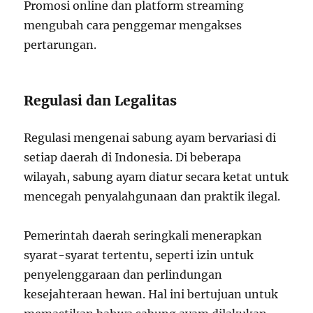
Promosi online dan platform streaming
mengubah cara penggemar mengakses
pertarungan.
Regulasi dan Legalitas
Regulasi mengenai sabung ayam bervariasi di
setiap daerah di Indonesia. Di beberapa
wilayah, sabung ayam diatur secara ketat untuk
mencegah penyalahgunaan dan praktik ilegal.
Pemerintah daerah seringkali menerapkan
syarat-syarat tertentu, seperti izin untuk
penyelenggaraan dan perlindungan
kesejahteraan hewan. Hal ini bertujuan untuk