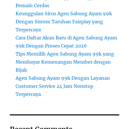
Pemain Cerdas
Keunggulan Situs Agen Sabung Ayam 99k
Dengan Sistem Taruhan Fairplay yang
Terpercaya
Cara Daftar Akun Baru di Agen Sabung Ayam
99k Dengan Proses Cepat 2026
Tips Memilih Agen Sabung Ayam 99k yang
Membayar Kemenangan Member dengan
Bijak
Agen Sabung Ayam 99k Dengan Layanan
Customer Service 24 Jam Nonstop
Terpercaya