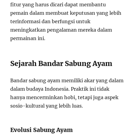
fitur yang harus dicari dapat membantu
pemain dalam membuat keputusan yang lebih
terinformasi dan berfungsi untuk
meningkatkan pengalaman mereka dalam
permainan ini.
Sejarah Bandar Sabung Ayam
Bandar sabung ayam memiliki akar yang dalam
dalam budaya Indonesia. Praktik ini tidak
hanya mencerminkan hobi, tetapi juga aspek
sosio-kultural yang lebih luas.
Evolusi Sabung Ayam