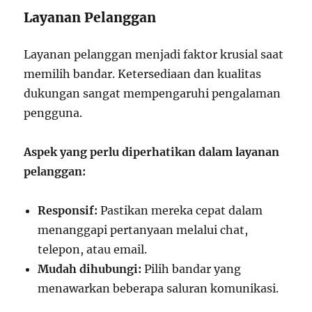
Layanan Pelanggan
Layanan pelanggan menjadi faktor krusial saat
memilih bandar. Ketersediaan dan kualitas
dukungan sangat mempengaruhi pengalaman
pengguna.
Aspek yang perlu diperhatikan dalam layanan
pelanggan:
Responsif:
Pastikan mereka cepat dalam
menanggapi pertanyaan melalui chat,
telepon, atau email.
Mudah dihubungi:
Pilih bandar yang
menawarkan beberapa saluran komunikasi.