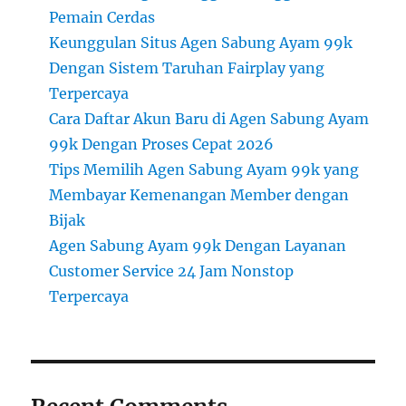
Pemain Cerdas
Keunggulan Situs Agen Sabung Ayam 99k
Dengan Sistem Taruhan Fairplay yang
Terpercaya
Cara Daftar Akun Baru di Agen Sabung Ayam
99k Dengan Proses Cepat 2026
Tips Memilih Agen Sabung Ayam 99k yang
Membayar Kemenangan Member dengan
Bijak
Agen Sabung Ayam 99k Dengan Layanan
Customer Service 24 Jam Nonstop
Terpercaya