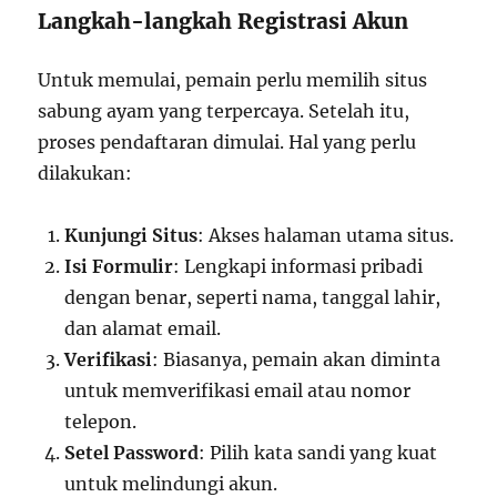
Langkah-langkah Registrasi Akun
Untuk memulai, pemain perlu memilih situs
sabung ayam yang terpercaya. Setelah itu,
proses pendaftaran dimulai. Hal yang perlu
dilakukan:
Kunjungi Situs
: Akses halaman utama situs.
Isi Formulir
: Lengkapi informasi pribadi
dengan benar, seperti nama, tanggal lahir,
dan alamat email.
Verifikasi
: Biasanya, pemain akan diminta
untuk memverifikasi email atau nomor
telepon.
Setel Password
: Pilih kata sandi yang kuat
untuk melindungi akun.