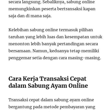
secara langsung. Sebaliknya, sabung online
memungkinkan peserta bertransaksi kapan
saja dan di mana saja.
Kelebihan sabung online termasuk pilihan
taruhan yang lebih luas dan kesempatan untuk
menonton lebih banyak pertandingan secara
bersamaan. Namun, keduanya tetap memiliki
penggemar setia dengan cara masing-masing.
Cara Kerja Transaksi Cepat
dalam Sabung Ayam Online
Transaksi cepat dalam sabung ayam online
bergantung pada metode pembayaran yang