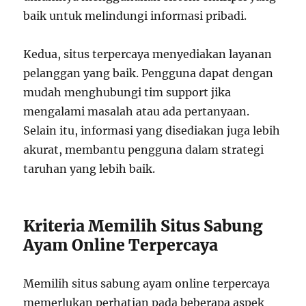
baik untuk melindungi informasi pribadi.
Kedua, situs terpercaya menyediakan layanan
pelanggan yang baik. Pengguna dapat dengan
mudah menghubungi tim support jika
mengalami masalah atau ada pertanyaan.
Selain itu, informasi yang disediakan juga lebih
akurat, membantu pengguna dalam strategi
taruhan yang lebih baik.
Kriteria Memilih Situs Sabung
Ayam Online Terpercaya
Memilih situs sabung ayam online terpercaya
memerlukan perhatian pada beberapa aspek