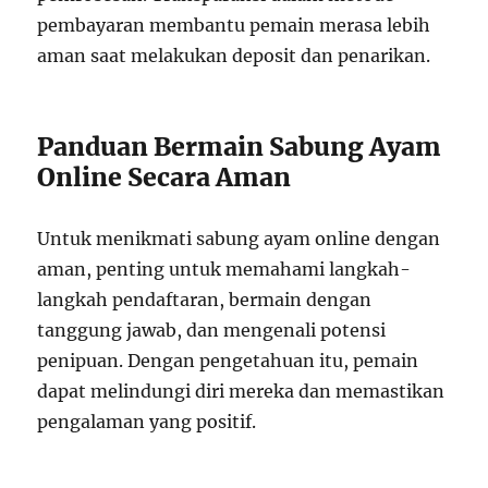
pembayaran membantu pemain merasa lebih
aman saat melakukan deposit dan penarikan.
Panduan Bermain Sabung Ayam
Online Secara Aman
Untuk menikmati sabung ayam online dengan
aman, penting untuk memahami langkah-
langkah pendaftaran, bermain dengan
tanggung jawab, dan mengenali potensi
penipuan. Dengan pengetahuan itu, pemain
dapat melindungi diri mereka dan memastikan
pengalaman yang positif.