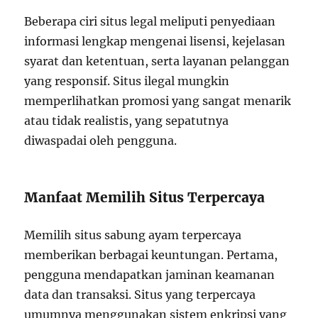
Beberapa ciri situs legal meliputi penyediaan
informasi lengkap mengenai lisensi, kejelasan
syarat dan ketentuan, serta layanan pelanggan
yang responsif. Situs ilegal mungkin
memperlihatkan promosi yang sangat menarik
atau tidak realistis, yang sepatutnya
diwaspadai oleh pengguna.
Manfaat Memilih Situs Terpercaya
Memilih situs sabung ayam terpercaya
memberikan berbagai keuntungan. Pertama,
pengguna mendapatkan jaminan keamanan
data dan transaksi. Situs yang terpercaya
umumnya menggunakan sistem enkripsi yang