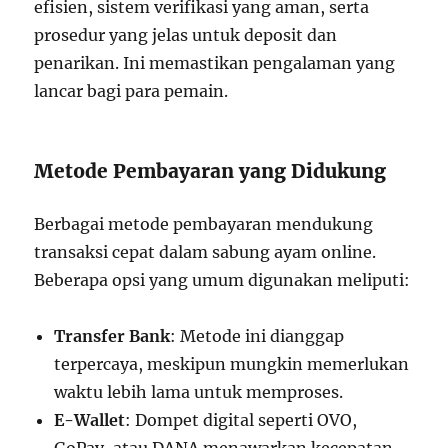
efisien, sistem verifikasi yang aman, serta
prosedur yang jelas untuk deposit dan
penarikan. Ini memastikan pengalaman yang
lancar bagi para pemain.
Metode Pembayaran yang Didukung
Berbagai metode pembayaran mendukung
transaksi cepat dalam sabung ayam online.
Beberapa opsi yang umum digunakan meliputi:
Transfer Bank
: Metode ini dianggap
terpercaya, meskipun mungkin memerlukan
waktu lebih lama untuk memproses.
E-Wallet
: Dompet digital seperti OVO,
GoPay, atau DANA menawarkan kecepatan