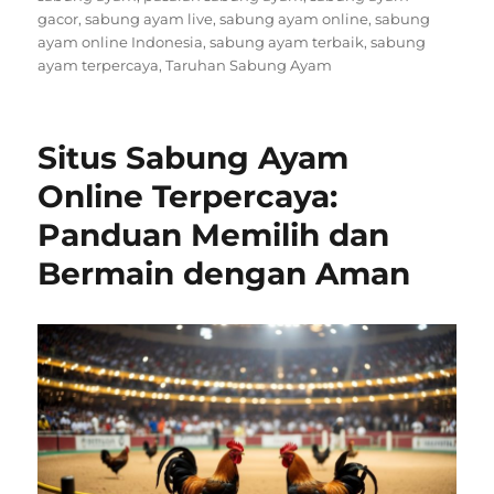
s
t
g
gacor
,
sabung ayam live
,
sabung ayam online
,
sabung
t
e
s
ayam online Indonesia
,
sabung ayam terbaik
,
sabung
e
g
ayam terpercaya
,
Taruhan Sabung Ayam
d
o
o
r
n
i
Situs Sabung Ayam
e
s
Online Terpercaya:
Panduan Memilih dan
Bermain dengan Aman