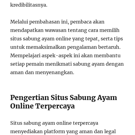
kredibilitasnya.
Melalui pembahasan ini, pembaca akan
mendapatkan wawasan tentang cara memilih
situs sabung ayam online yang tepat, serta tips
untuk memaksimalkan pengalaman bertaruh.
Mempelajari aspek-aspek ini akan membantu
setiap pemain menikmati sabung ayam dengan
aman dan menyenangkan.
Pengertian Situs Sabung Ayam
Online Terpercaya
Situs sabung ayam online terpercaya
menyediakan platform yang aman dan legal