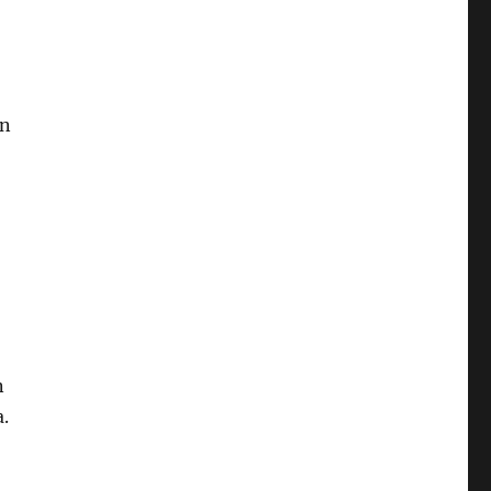
an
n
.