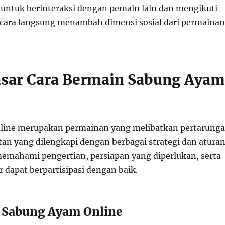
untuk berinteraksi dengan pemain lain dan mengikuti
cara langsung menambah dimensi sosial dari permainan
sar Cara Bermain Sabung Ayam
line merupakan permainan yang melibatkan pertarung
tan yang dilengkapi dengan berbagai strategi dan aturan
emahami pengertian, persiapan yang diperlukan, serta
 dapat berpartisipasi dengan baik.
 Sabung Ayam Online