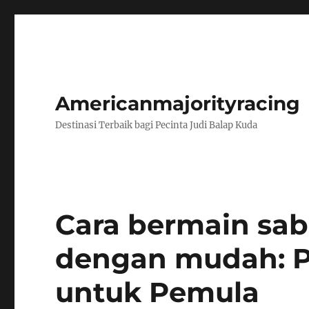
Americanmajorityracing
Destinasi Terbaik bagi Pecinta Judi Balap Kuda
Cara bermain sa
dengan mudah: 
untuk Pemula