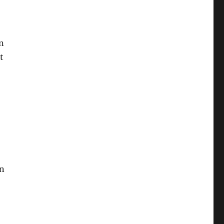
n
t
in