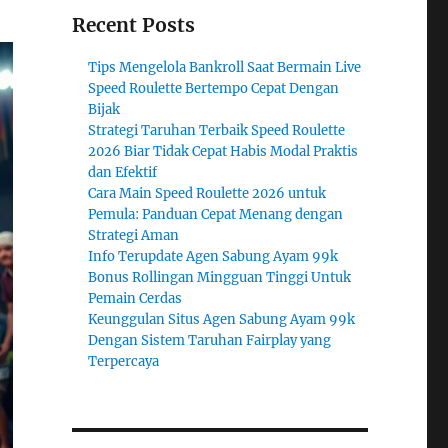
Recent Posts
Tips Mengelola Bankroll Saat Bermain Live
Speed Roulette Bertempo Cepat Dengan
Bijak
Strategi Taruhan Terbaik Speed Roulette
2026 Biar Tidak Cepat Habis Modal Praktis
dan Efektif
Cara Main Speed Roulette 2026 untuk
Pemula: Panduan Cepat Menang dengan
Strategi Aman
Info Terupdate Agen Sabung Ayam 99k
Bonus Rollingan Mingguan Tinggi Untuk
Pemain Cerdas
Keunggulan Situs Agen Sabung Ayam 99k
Dengan Sistem Taruhan Fairplay yang
Terpercaya