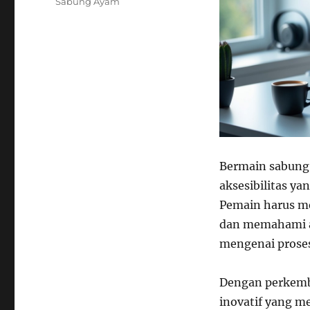
Sabung Ayam
Bermain sabung
aksesibilitas ya
Pemain harus me
dan memahami a
mengenai proses
Dengan perkemba
inovatif yang 