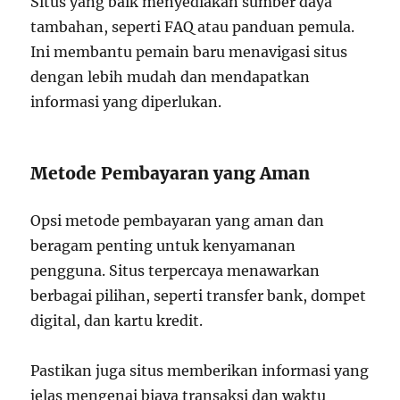
Situs yang baik menyediakan sumber daya
tambahan, seperti FAQ atau panduan pemula.
Ini membantu pemain baru menavigasi situs
dengan lebih mudah dan mendapatkan
informasi yang diperlukan.
Metode Pembayaran yang Aman
Opsi metode pembayaran yang aman dan
beragam penting untuk kenyamanan
pengguna. Situs terpercaya menawarkan
berbagai pilihan, seperti transfer bank, dompet
digital, dan kartu kredit.
Pastikan juga situs memberikan informasi yang
jelas mengenai biaya transaksi dan waktu