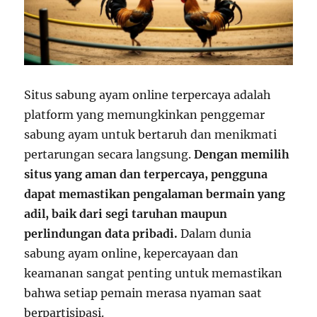
Situs sabung ayam online terpercaya adalah
platform yang memungkinkan penggemar
sabung ayam untuk bertaruh dan menikmati
pertarungan secara langsung.
Dengan memilih
situs yang aman dan terpercaya, pengguna
dapat memastikan pengalaman bermain yang
adil, baik dari segi taruhan maupun
perlindungan data pribadi.
Dalam dunia
sabung ayam online, kepercayaan dan
keamanan sangat penting untuk memastikan
bahwa setiap pemain merasa nyaman saat
berpartisipasi.