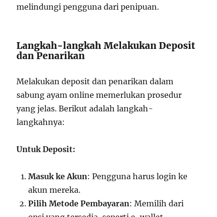
melindungi pengguna dari penipuan.
Langkah-langkah Melakukan Deposit
dan Penarikan
Melakukan deposit dan penarikan dalam
sabung ayam online memerlukan prosedur
yang jelas. Berikut adalah langkah-
langkahnya:
Untuk Deposit:
Masuk ke Akun
: Pengguna harus login ke
akun mereka.
Pilih Metode Pembayaran
: Memilih dari
opsi yang tersedia, seperti e-wallet.