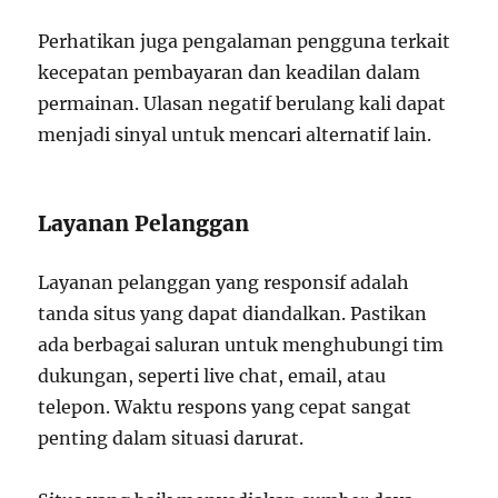
Perhatikan juga pengalaman pengguna terkait
kecepatan pembayaran dan keadilan dalam
permainan. Ulasan negatif berulang kali dapat
menjadi sinyal untuk mencari alternatif lain.
Layanan Pelanggan
Layanan pelanggan yang responsif adalah
tanda situs yang dapat diandalkan. Pastikan
ada berbagai saluran untuk menghubungi tim
dukungan, seperti live chat, email, atau
telepon. Waktu respons yang cepat sangat
penting dalam situasi darurat.