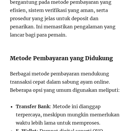
bergantung pada metode pembayaran yang
efisien, sistem verifikasi yang aman, serta
prosedur yang jelas untuk deposit dan
penarikan. Ini memastikan pengalaman yang
lancar bagi para pemain.
Metode Pembayaran yang Didukung
Berbagai metode pembayaran mendukung
transaksi cepat dalam sabung ayam online.
Beberapa opsi yang umum digunakan meliputi:
Transfer Bank
: Metode ini dianggap
terpercaya, meskipun mungkin memerlukan
waktu lebih lama untuk memproses.
E-Wallet
: Dompet digital seperti OVO,