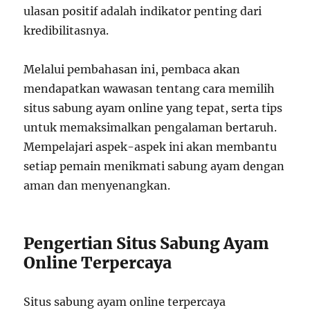
ulasan positif adalah indikator penting dari
kredibilitasnya.
Melalui pembahasan ini, pembaca akan
mendapatkan wawasan tentang cara memilih
situs sabung ayam online yang tepat, serta tips
untuk memaksimalkan pengalaman bertaruh.
Mempelajari aspek-aspek ini akan membantu
setiap pemain menikmati sabung ayam dengan
aman dan menyenangkan.
Pengertian Situs Sabung Ayam
Online Terpercaya
Situs sabung ayam online terpercaya