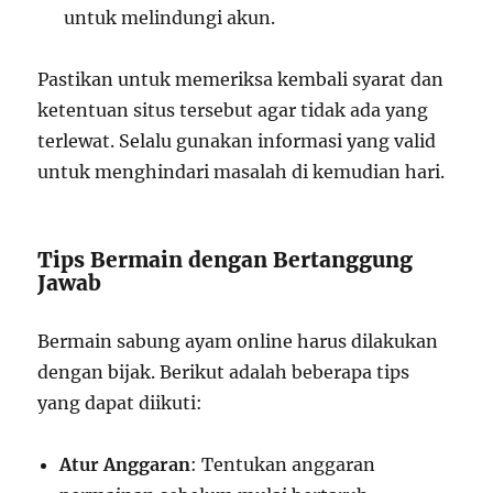
untuk melindungi akun.
Pastikan untuk memeriksa kembali syarat dan
ketentuan situs tersebut agar tidak ada yang
terlewat. Selalu gunakan informasi yang valid
untuk menghindari masalah di kemudian hari.
Tips Bermain dengan Bertanggung
Jawab
Bermain sabung ayam online harus dilakukan
dengan bijak. Berikut adalah beberapa tips
yang dapat diikuti:
Atur Anggaran
: Tentukan anggaran