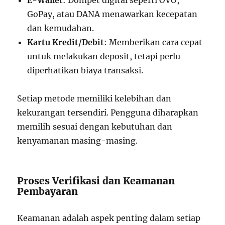
GoPay, atau DANA menawarkan kecepatan
dan kemudahan.
Kartu Kredit/Debit
: Memberikan cara cepat
untuk melakukan deposit, tetapi perlu
diperhatikan biaya transaksi.
Setiap metode memiliki kelebihan dan
kekurangan tersendiri. Pengguna diharapkan
memilih sesuai dengan kebutuhan dan
kenyamanan masing-masing.
Proses Verifikasi dan Keamanan
Pembayaran
Keamanan adalah aspek penting dalam setiap