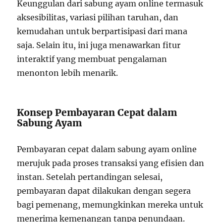
Keunggulan dari sabung ayam online termasuk
aksesibilitas, variasi pilihan taruhan, dan
kemudahan untuk berpartisipasi dari mana
saja. Selain itu, ini juga menawarkan fitur
interaktif yang membuat pengalaman
menonton lebih menarik.
Konsep Pembayaran Cepat dalam
Sabung Ayam
Pembayaran cepat dalam sabung ayam online
merujuk pada proses transaksi yang efisien dan
instan. Setelah pertandingan selesai,
pembayaran dapat dilakukan dengan segera
bagi pemenang, memungkinkan mereka untuk
menerima kemenangan tanpa penundaan.