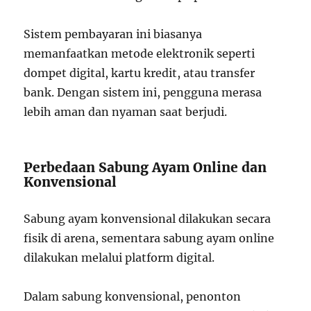
Sistem pembayaran ini biasanya
memanfaatkan metode elektronik seperti
dompet digital, kartu kredit, atau transfer
bank. Dengan sistem ini, pengguna merasa
lebih aman dan nyaman saat berjudi.
Perbedaan Sabung Ayam Online dan
Konvensional
Sabung ayam konvensional dilakukan secara
fisik di arena, sementara sabung ayam online
dilakukan melalui platform digital.
Dalam sabung konvensional, penonton