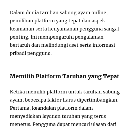
Dalam dunia taruhan sabung ayam online,
pemilihan platform yang tepat dan aspek
keamanan serta kenyamanan pengguna sangat
penting. Ini mempengaruhi pengalaman
bertaruh dan melindungi aset serta informasi
pribadi pengguna.
Memilih Platform Taruhan yang Tepat
Ketika memilih platform untuk taruhan sabung
ayam, beberapa faktor harus dipertimbangkan.
Pertama,
keandalan
platform dalam
menyediakan layanan taruhan yang terus
menerus. Pengguna dapat mencari ulasan dari