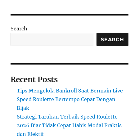
Search
SEARCH
Recent Posts
Tips Mengelola Bankroll Saat Bermain Live
Speed Roulette Bertempo Cepat Dengan
Bijak
Strategi Taruhan Terbaik Speed Roulette
2026 Biar Tidak Cepat Habis Modal Praktis
dan Efektif