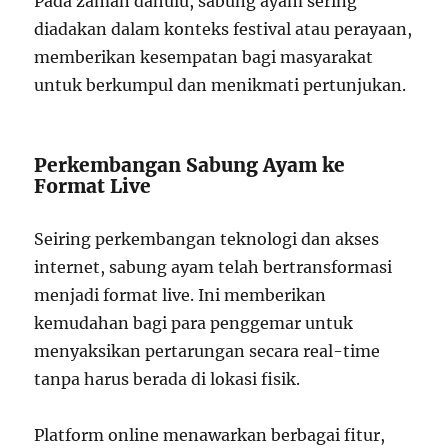
Pada zaman dahulu, sabung ayam sering
diadakan dalam konteks festival atau perayaan,
memberikan kesempatan bagi masyarakat
untuk berkumpul dan menikmati pertunjukan.
Perkembangan Sabung Ayam ke
Format Live
Seiring perkembangan teknologi dan akses
internet, sabung ayam telah bertransformasi
menjadi format live. Ini memberikan
kemudahan bagi para penggemar untuk
menyaksikan pertarungan secara real-time
tanpa harus berada di lokasi fisik.
Platform online menawarkan berbagai fitur,