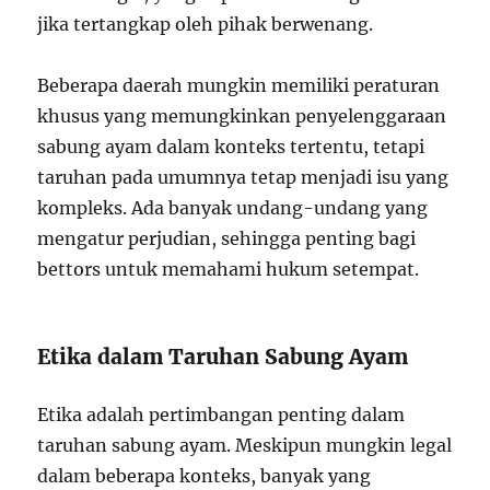
jika tertangkap oleh pihak berwenang.
Beberapa daerah mungkin memiliki peraturan
khusus yang memungkinkan penyelenggaraan
sabung ayam dalam konteks tertentu, tetapi
taruhan pada umumnya tetap menjadi isu yang
kompleks. Ada banyak undang-undang yang
mengatur perjudian, sehingga penting bagi
bettors untuk memahami hukum setempat.
Etika dalam Taruhan Sabung Ayam
Etika adalah pertimbangan penting dalam
taruhan sabung ayam. Meskipun mungkin legal
dalam beberapa konteks, banyak yang