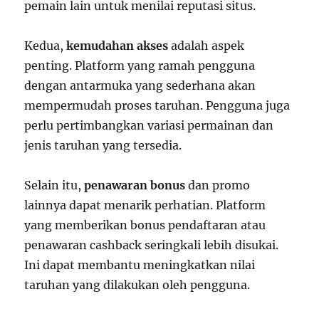
pemain lain untuk menilai reputasi situs.
Kedua,
kemudahan akses
adalah aspek
penting. Platform yang ramah pengguna
dengan antarmuka yang sederhana akan
mempermudah proses taruhan. Pengguna juga
perlu pertimbangkan variasi permainan dan
jenis taruhan yang tersedia.
Selain itu,
penawaran bonus
dan promo
lainnya dapat menarik perhatian. Platform
yang memberikan bonus pendaftaran atau
penawaran cashback seringkali lebih disukai.
Ini dapat membantu meningkatkan nilai
taruhan yang dilakukan oleh pengguna.