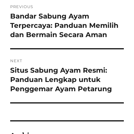
P
s
PREVIOUS
o
Bandar Sabung Ayam
P
r
Terpercaya: Panduan Memilih
s
e
dan Bermain Secara Aman
t
v
i
n
o
NEXT
a
u
Situs Sabung Ayam Resmi:
N
s
v
e
Panduan Lengkap untuk
p
x
i
Penggemar Ayam Petarung
o
t
s
g
p
t
o
a
:
s
t
t