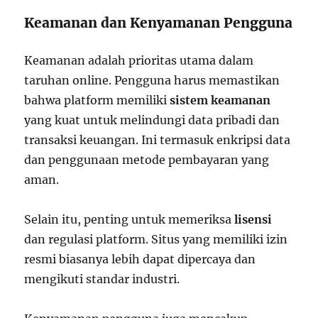
Keamanan dan Kenyamanan Pengguna
Keamanan adalah prioritas utama dalam
taruhan online. Pengguna harus memastikan
bahwa platform memiliki
sistem keamanan
yang kuat untuk melindungi data pribadi dan
transaksi keuangan. Ini termasuk enkripsi data
dan penggunaan metode pembayaran yang
aman.
Selain itu, penting untuk memeriksa
lisensi
dan regulasi platform. Situs yang memiliki izin
resmi biasanya lebih dapat dipercaya dan
mengikuti standar industri.