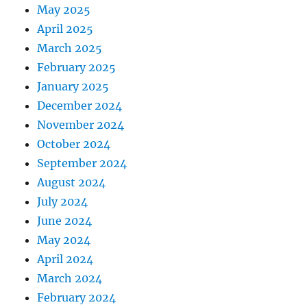
May 2025
April 2025
March 2025
February 2025
January 2025
December 2024
November 2024
October 2024
September 2024
August 2024
July 2024
June 2024
May 2024
April 2024
March 2024
February 2024