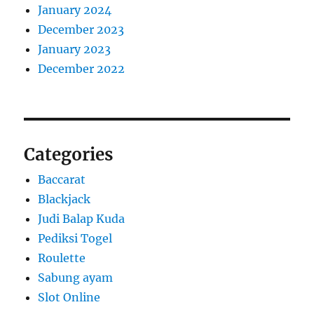
January 2024
December 2023
January 2023
December 2022
Categories
Baccarat
Blackjack
Judi Balap Kuda
Pediksi Togel
Roulette
Sabung ayam
Slot Online