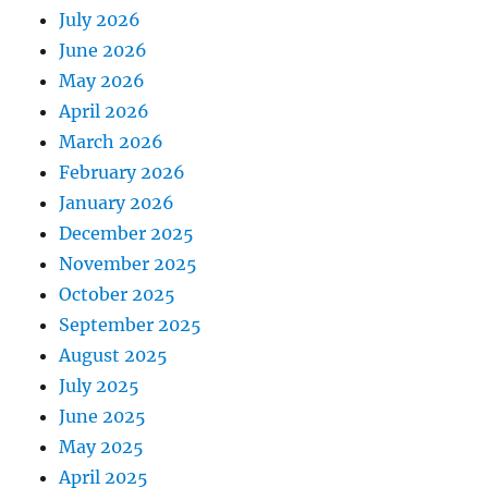
July 2026
June 2026
May 2026
April 2026
March 2026
February 2026
January 2026
December 2025
November 2025
October 2025
September 2025
August 2025
July 2025
June 2025
May 2025
April 2025