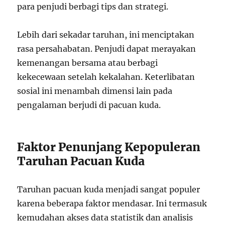
para penjudi berbagi tips dan strategi.
Lebih dari sekadar taruhan, ini menciptakan
rasa persahabatan. Penjudi dapat merayakan
kemenangan bersama atau berbagi
kekecewaan setelah kekalahan. Keterlibatan
sosial ini menambah dimensi lain pada
pengalaman berjudi di pacuan kuda.
Faktor Penunjang Kepopuleran
Taruhan Pacuan Kuda
Taruhan pacuan kuda menjadi sangat populer
karena beberapa faktor mendasar. Ini termasuk
kemudahan akses data statistik dan analisis