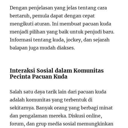
Dengan penjelasan yang jelas tentang cara
bertaruh, pemula dapat dengan cepat
mengikuti aturan. Ini membuat pacuan kuda
menjadi pilihan yang baik untuk penjudi baru.
Informasi tentang kuda, jockey, dan sejarah
balapan juga mudah diakses.
Interaksi Sosial dalam Komunitas
Pecinta Pacuan Kuda
Salah satu daya tarik lain dari pacuan kuda
adalah komunitas yang terbentuk di
sekitarnya. Banyak orang yang berbagi minat
dan pengalaman mereka. Diskusi online,
forum, dan grup media sosial memungkinkan