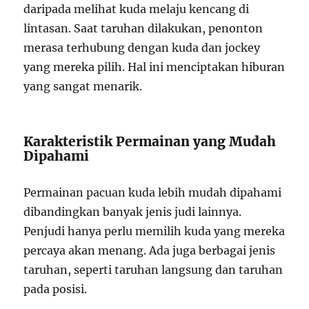
daripada melihat kuda melaju kencang di
lintasan. Saat taruhan dilakukan, penonton
merasa terhubung dengan kuda dan jockey
yang mereka pilih. Hal ini menciptakan hiburan
yang sangat menarik.
Karakteristik Permainan yang Mudah
Dipahami
Permainan pacuan kuda lebih mudah dipahami
dibandingkan banyak jenis judi lainnya.
Penjudi hanya perlu memilih kuda yang mereka
percaya akan menang. Ada juga berbagai jenis
taruhan, seperti taruhan langsung dan taruhan
pada posisi.