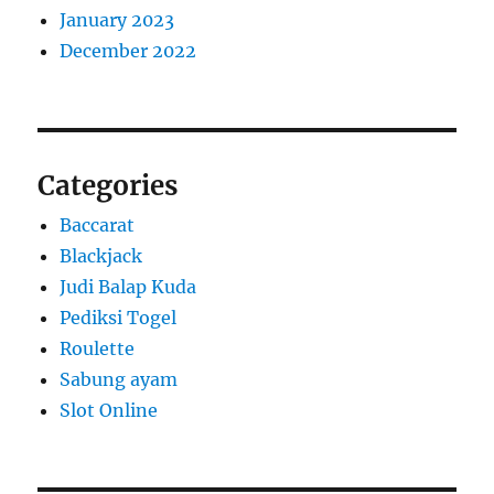
January 2023
December 2022
Categories
Baccarat
Blackjack
Judi Balap Kuda
Pediksi Togel
Roulette
Sabung ayam
Slot Online