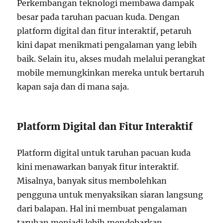
Perkembangan teknologi membawa dampak
besar pada taruhan pacuan kuda. Dengan
platform digital dan fitur interaktif, petaruh
kini dapat menikmati pengalaman yang lebih
baik. Selain itu, akses mudah melalui perangkat
mobile memungkinkan mereka untuk bertaruh
kapan saja dan di mana saja.
Platform Digital dan Fitur Interaktif
Platform digital untuk taruhan pacuan kuda
kini menawarkan banyak fitur interaktif.
Misalnya, banyak situs membolehkan
pengguna untuk menyaksikan siaran langsung
dari balapan. Hal ini membuat pengalaman
taruhan menjadi lebih mendebarkan.