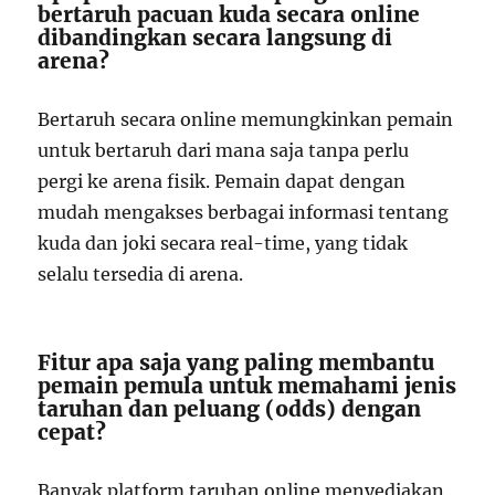
bertaruh pacuan kuda secara online
dibandingkan secara langsung di
arena?
Bertaruh secara online memungkinkan pemain
untuk bertaruh dari mana saja tanpa perlu
pergi ke arena fisik. Pemain dapat dengan
mudah mengakses berbagai informasi tentang
kuda dan joki secara real-time, yang tidak
selalu tersedia di arena.
Fitur apa saja yang paling membantu
pemain pemula untuk memahami jenis
taruhan dan peluang (odds) dengan
cepat?
Banyak platform taruhan online menyediakan