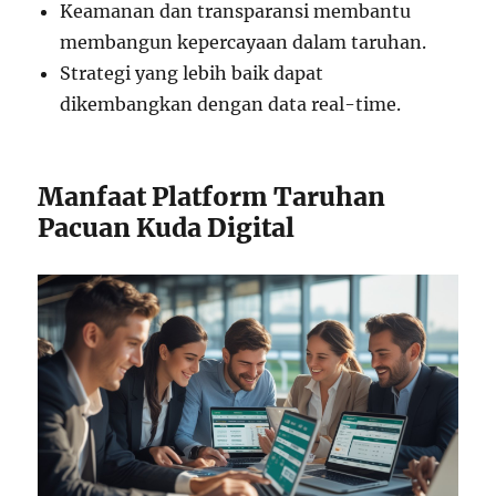
Keamanan dan transparansi membantu
membangun kepercayaan dalam taruhan.
Strategi yang lebih baik dapat
dikembangkan dengan data real-time.
Manfaat Platform Taruhan
Pacuan Kuda Digital