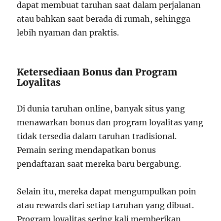
dapat membuat taruhan saat dalam perjalanan
atau bahkan saat berada di rumah, sehingga
lebih nyaman dan praktis.
Ketersediaan Bonus dan Program
Loyalitas
Di dunia taruhan online, banyak situs yang
menawarkan bonus dan program loyalitas yang
tidak tersedia dalam taruhan tradisional.
Pemain sering mendapatkan bonus
pendaftaran saat mereka baru bergabung.
Selain itu, mereka dapat mengumpulkan poin
atau rewards dari setiap taruhan yang dibuat.
Program loyalitas sering kali memberikan