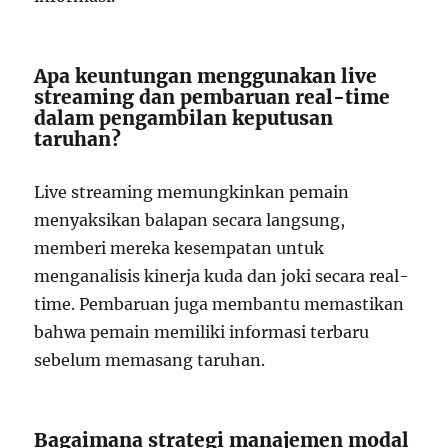
Apa keuntungan menggunakan live
streaming dan pembaruan real-time
dalam pengambilan keputusan
taruhan?
Live streaming memungkinkan pemain
menyaksikan balapan secara langsung,
memberi mereka kesempatan untuk
menganalisis kinerja kuda dan joki secara real-
time. Pembaruan juga membantu memastikan
bahwa pemain memiliki informasi terbaru
sebelum memasang taruhan.
Bagaimana strategi manajemen modal