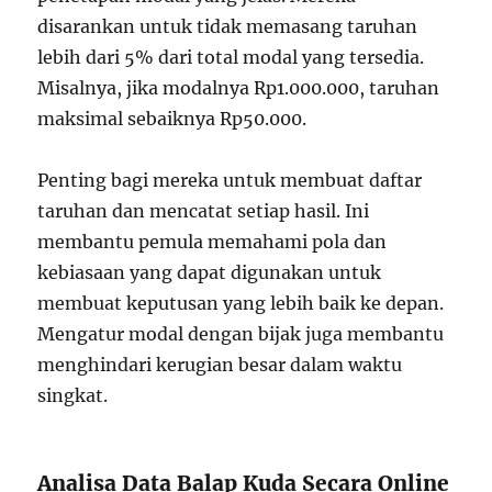
disarankan untuk tidak memasang taruhan
lebih dari 5% dari total modal yang tersedia.
Misalnya, jika modalnya Rp1.000.000, taruhan
maksimal sebaiknya Rp50.000.
Penting bagi mereka untuk membuat daftar
taruhan dan mencatat setiap hasil. Ini
membantu pemula memahami pola dan
kebiasaan yang dapat digunakan untuk
membuat keputusan yang lebih baik ke depan.
Mengatur modal dengan bijak juga membantu
menghindari kerugian besar dalam waktu
singkat.
Analisa Data Balap Kuda Secara Online