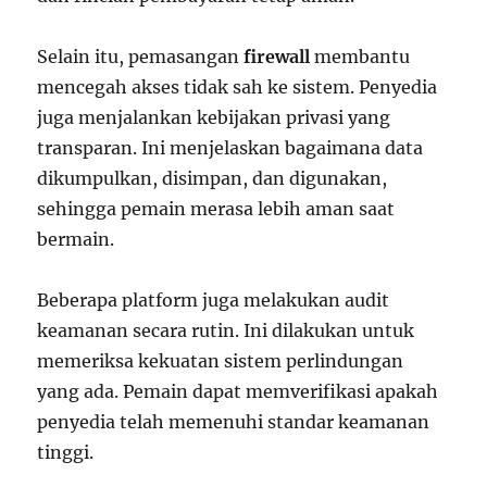
Selain itu, pemasangan
firewall
membantu
mencegah akses tidak sah ke sistem. Penyedia
juga menjalankan kebijakan privasi yang
transparan. Ini menjelaskan bagaimana data
dikumpulkan, disimpan, dan digunakan,
sehingga pemain merasa lebih aman saat
bermain.
Beberapa platform juga melakukan audit
keamanan secara rutin. Ini dilakukan untuk
memeriksa kekuatan sistem perlindungan
yang ada. Pemain dapat memverifikasi apakah
penyedia telah memenuhi standar keamanan
tinggi.