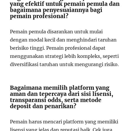
yang efektif untuk pemain pemula dan
bagaimana penyesuaiannya bagi
pemain profesional?
Pemain pemula disarankan untuk mulai
dengan modal kecil dan menghindari taruhan
berisiko tinggi. Pemain profesional dapat
menggunakan strategi lebih kompleks, seperti
diversifikasi taruhan untuk mengurangi risiko.
Bagaimana memilih platform yang
aman dan tepercaya dari sisi lisensi,
transparansi odds, serta metode
deposit dan penarikan?
Pemain harus mencari platform yang memiliki
lisensi yang jelas dan reputasi baik. Cek juga