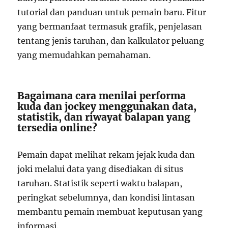
tutorial dan panduan untuk pemain baru. Fitur
yang bermanfaat termasuk grafik, penjelasan
tentang jenis taruhan, dan kalkulator peluang
yang memudahkan pemahaman.
Bagaimana cara menilai performa
kuda dan jockey menggunakan data,
statistik, dan riwayat balapan yang
tersedia online?
Pemain dapat melihat rekam jejak kuda dan
joki melalui data yang disediakan di situs
taruhan. Statistik seperti waktu balapan,
peringkat sebelumnya, dan kondisi lintasan
membantu pemain membuat keputusan yang
informasi.