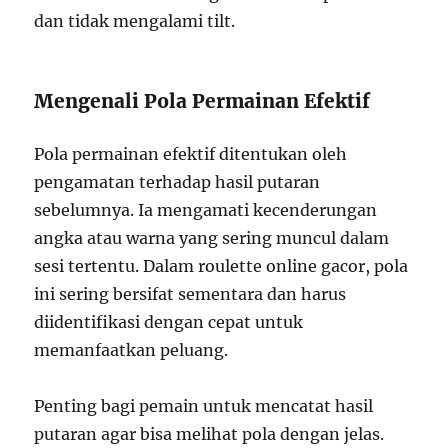
dan tidak mengalami tilt.
Mengenali Pola Permainan Efektif
Pola permainan efektif ditentukan oleh
pengamatan terhadap hasil putaran
sebelumnya. Ia mengamati kecenderungan
angka atau warna yang sering muncul dalam
sesi tertentu. Dalam roulette online gacor, pola
ini sering bersifat sementara dan harus
diidentifikasi dengan cepat untuk
memanfaatkan peluang.
Penting bagi pemain untuk mencatat hasil
putaran agar bisa melihat pola dengan jelas.