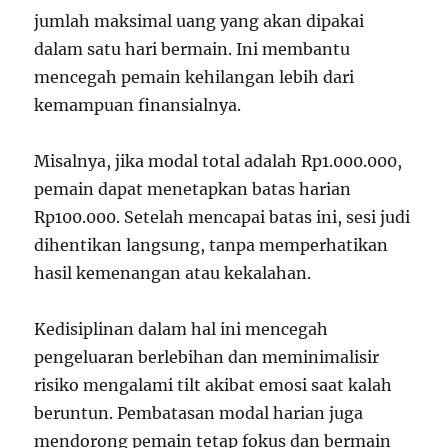
jumlah maksimal uang yang akan dipakai
dalam satu hari bermain. Ini membantu
mencegah pemain kehilangan lebih dari
kemampuan finansialnya.
Misalnya, jika modal total adalah Rp1.000.000,
pemain dapat menetapkan batas harian
Rp100.000. Setelah mencapai batas ini, sesi judi
dihentikan langsung, tanpa memperhatikan
hasil kemenangan atau kekalahan.
Kedisiplinan dalam hal ini mencegah
pengeluaran berlebihan dan meminimalisir
risiko mengalami tilt akibat emosi saat kalah
beruntun. Pembatasan modal harian juga
mendorong pemain tetap fokus dan bermain