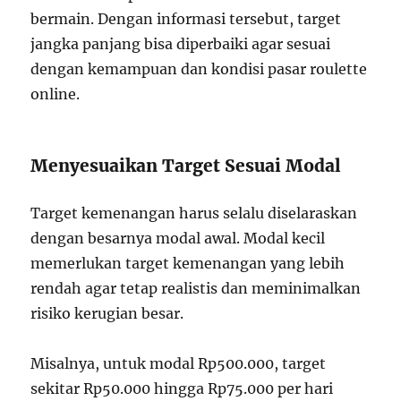
bermain. Dengan informasi tersebut, target
jangka panjang bisa diperbaiki agar sesuai
dengan kemampuan dan kondisi pasar roulette
online.
Menyesuaikan Target Sesuai Modal
Target kemenangan harus selalu diselaraskan
dengan besarnya modal awal. Modal kecil
memerlukan target kemenangan yang lebih
rendah agar tetap realistis dan meminimalkan
risiko kerugian besar.
Misalnya, untuk modal Rp500.000, target
sekitar Rp50.000 hingga Rp75.000 per hari