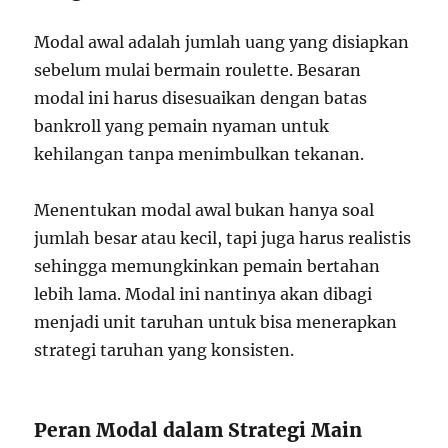
Modal awal adalah jumlah uang yang disiapkan
sebelum mulai bermain roulette. Besaran
modal ini harus disesuaikan dengan batas
bankroll yang pemain nyaman untuk
kehilangan tanpa menimbulkan tekanan.
Menentukan modal awal bukan hanya soal
jumlah besar atau kecil, tapi juga harus realistis
sehingga memungkinkan pemain bertahan
lebih lama. Modal ini nantinya akan dibagi
menjadi unit taruhan untuk bisa menerapkan
strategi taruhan yang konsisten.
Peran Modal dalam Strategi Main