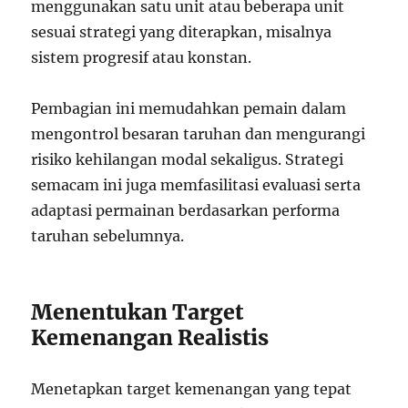
menggunakan satu unit atau beberapa unit
sesuai strategi yang diterapkan, misalnya
sistem progresif atau konstan.
Pembagian ini memudahkan pemain dalam
mengontrol besaran taruhan dan mengurangi
risiko kehilangan modal sekaligus. Strategi
semacam ini juga memfasilitasi evaluasi serta
adaptasi permainan berdasarkan performa
taruhan sebelumnya.
Menentukan Target
Kemenangan Realistis
Menetapkan target kemenangan yang tepat