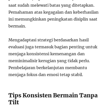
saat sudah melewati batas yang ditetapkan.
Pemahaman atas kegagalan dan keberhasilan
ini memungkinkan peningkatan disiplin saat
bermain.
Mengadaptasi strategi berdasarkan hasil
evaluasi juga termasuk bagian penting untuk
menjaga konsistensi kemenangan dan
meminimalisir kerugian yang tidak perlu.
Pembelajaran berkelanjutan membantu
menjaga fokus dan emosi tetap stabil.
Tips Konsisten Bermain Tanpa
Tilt