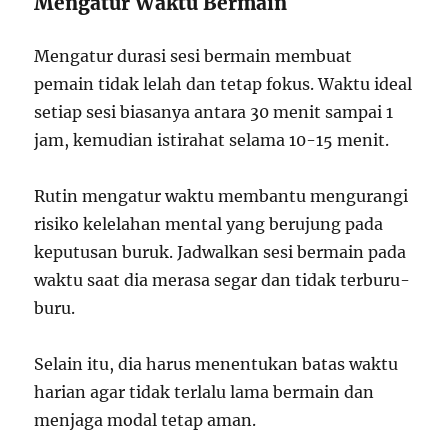
Mengatur Waktu Bermain
Mengatur durasi sesi bermain membuat
pemain tidak lelah dan tetap fokus. Waktu ideal
setiap sesi biasanya antara 30 menit sampai 1
jam, kemudian istirahat selama 10-15 menit.
Rutin mengatur waktu membantu mengurangi
risiko kelelahan mental yang berujung pada
keputusan buruk. Jadwalkan sesi bermain pada
waktu saat dia merasa segar dan tidak terburu-
buru.
Selain itu, dia harus menentukan batas waktu
harian agar tidak terlalu lama bermain dan
menjaga modal tetap aman.