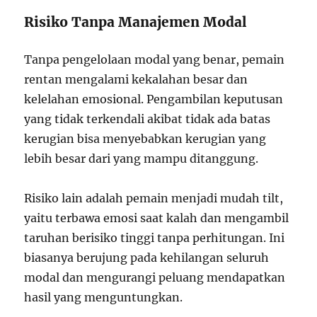
Risiko Tanpa Manajemen Modal
Tanpa pengelolaan modal yang benar, pemain
rentan mengalami kekalahan besar dan
kelelahan emosional. Pengambilan keputusan
yang tidak terkendali akibat tidak ada batas
kerugian bisa menyebabkan kerugian yang
lebih besar dari yang mampu ditanggung.
Risiko lain adalah pemain menjadi mudah tilt,
yaitu terbawa emosi saat kalah dan mengambil
taruhan berisiko tinggi tanpa perhitungan. Ini
biasanya berujung pada kehilangan seluruh
modal dan mengurangi peluang mendapatkan
hasil yang menguntungkan.