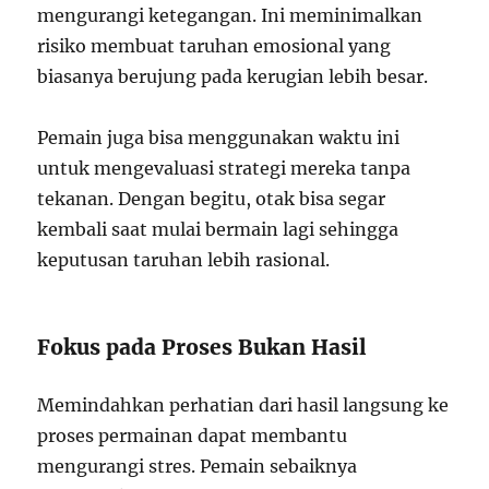
mengurangi ketegangan. Ini meminimalkan
risiko membuat taruhan emosional yang
biasanya berujung pada kerugian lebih besar.
Pemain juga bisa menggunakan waktu ini
untuk mengevaluasi strategi mereka tanpa
tekanan. Dengan begitu, otak bisa segar
kembali saat mulai bermain lagi sehingga
keputusan taruhan lebih rasional.
Fokus pada Proses Bukan Hasil
Memindahkan perhatian dari hasil langsung ke
proses permainan dapat membantu
mengurangi stres. Pemain sebaiknya