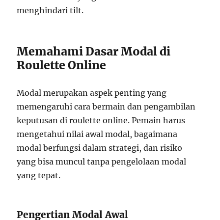
menghindari tilt.
Memahami Dasar Modal di
Roulette Online
Modal merupakan aspek penting yang
memengaruhi cara bermain dan pengambilan
keputusan di roulette online. Pemain harus
mengetahui nilai awal modal, bagaimana
modal berfungsi dalam strategi, dan risiko
yang bisa muncul tanpa pengelolaan modal
yang tepat.
Pengertian Modal Awal