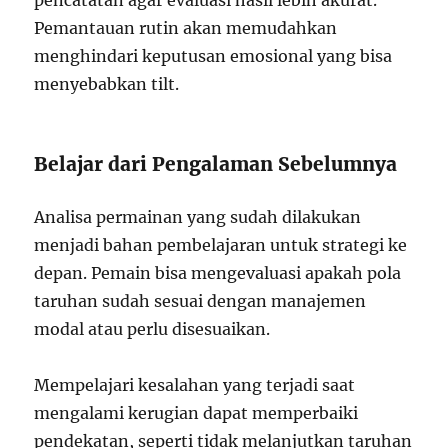
Pemantauan rutin akan memudahkan
menghindari keputusan emosional yang bisa
menyebabkan tilt.
Belajar dari Pengalaman Sebelumnya
Analisa permainan yang sudah dilakukan
menjadi bahan pembelajaran untuk strategi ke
depan. Pemain bisa mengevaluasi apakah pola
taruhan sudah sesuai dengan manajemen
modal atau perlu disesuaikan.
Mempelajari kesalahan yang terjadi saat
mengalami kerugian dapat memperbaiki
pendekatan, seperti tidak melanjutkan taruhan