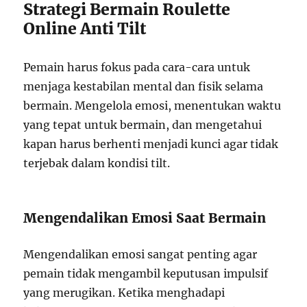
Strategi Bermain Roulette
Online Anti Tilt
Pemain harus fokus pada cara-cara untuk
menjaga kestabilan mental dan fisik selama
bermain. Mengelola emosi, menentukan waktu
yang tepat untuk bermain, dan mengetahui
kapan harus berhenti menjadi kunci agar tidak
terjebak dalam kondisi tilt.
Mengendalikan Emosi Saat Bermain
Mengendalikan emosi sangat penting agar
pemain tidak mengambil keputusan impulsif
yang merugikan. Ketika menghadapi