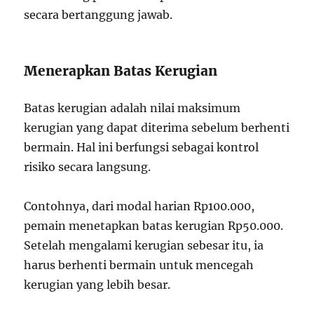
secara bertanggung jawab.
Menerapkan Batas Kerugian
Batas kerugian adalah nilai maksimum
kerugian yang dapat diterima sebelum berhenti
bermain. Hal ini berfungsi sebagai kontrol
risiko secara langsung.
Contohnya, dari modal harian Rp100.000,
pemain menetapkan batas kerugian Rp50.000.
Setelah mengalami kerugian sebesar itu, ia
harus berhenti bermain untuk mencegah
kerugian yang lebih besar.