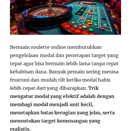
Bermain roulette online membutuhkan
pengelolaan modal dan penetapan target yang
tepat agar bisa bermain lebih lama tanpa cepat
kehabisan dana. Banyak pemain sering merasa
frustrasi dan mudah tilt ketika modal habis
lebih cepat dari yang diharapkan.
Trik
mengatur modal yang efektif adalah dengan
membagi modal menjadi unit kecil,
menetapkan batas kerugian yang jelas, serta
menentukan target kemenangan yang
realistis.