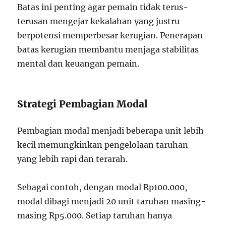
Batas ini penting agar pemain tidak terus-
terusan mengejar kekalahan yang justru
berpotensi memperbesar kerugian. Penerapan
batas kerugian membantu menjaga stabilitas
mental dan keuangan pemain.
Strategi Pembagian Modal
Pembagian modal menjadi beberapa unit lebih
kecil memungkinkan pengelolaan taruhan
yang lebih rapi dan terarah.
Sebagai contoh, dengan modal Rp100.000,
modal dibagi menjadi 20 unit taruhan masing-
masing Rp5.000. Setiap taruhan hanya