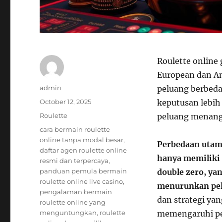
Roulette online 
European dan A
Author
admin
peluang berbed
Posted
October 12, 2025
keputusan lebih
on
Categories
Roulette
peluang menang
Tags
cara bermain roulette
online tanpa modal besar
,
Perbedaan utama
daftar agen roulette online
hanya memiliki
resmi dan terpercaya
,
panduan pemula bermain
double zero, ya
roulette online live casino
,
menurunkan pe
pengalaman bermain
dan strategi ya
roulette online yang
menguntungkan
,
roulette
memengaruhi pe