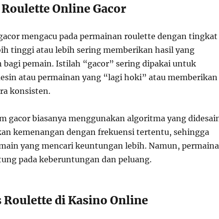
 Roulette Online Gacor
 gacor mengacu pada permainan roulette dengan tingkat
h tinggi atau lebih sering memberikan hasil yang
agi pemain. Istilah “gacor” sering dipakai untuk
sin atau permainan yang “lagi hoki” atau memberikan
ara konsisten.
em gacor biasanya menggunakan algoritma yang didesai
an kemenangan dengan frekuensi tertentu, sehingga
emain yang mencari keuntungan lebih. Namun, permain
ntung pada keberuntungan dan peluang.
 Roulette di Kasino Online