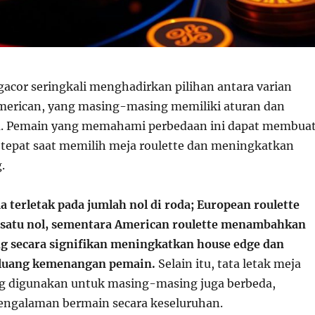
gacor seringkali menghadirkan pilihan antara varian
merican, yang masing-masing memiliki aturan dan
a. Pemain yang memahami perbedaan ini dapat membua
 tepat saat memilih meja roulette dan meningkatkan
.
 terletak pada jumlah nol di roda; European roulette
 satu nol, sementara American roulette menambahkan
ng secara signifikan meningkatkan house edge dan
luang kemenangan pemain.
Selain itu, tata letak meja
ng digunakan untuk masing-masing juga berbeda,
ngalaman bermain secara keseluruhan.