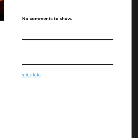
No comments to show.
t
situs toto