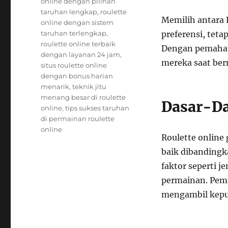
online dengan pilihan
taruhan lengkap
,
roulette
Memilih antara 
online dengan sistem
taruhan terlengkap
,
preferensi, teta
roulette online terbaik
Dengan pemaham
dengan layanan 24 jam
,
mereka saat berm
situs roulette online
dengan bonus harian
menarik
,
teknik jitu
menang besar di roulette
Dasar-Da
online
,
tips sukses taruhan
di permainan roulette
online
Roulette online
baik dibandingka
faktor seperti j
permainan. Pema
mengambil keput