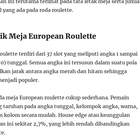
n ini terutama terlihat pada tata letak meja serta juml
ol yang ada pada roda roulette.
tik Meja European Roulette
ulette terdiri dari 37 slot yang meliputi angka 1 sampai
(0) tunggal. Semua angka ini tersusun dalam suatu pola
kan jarak antara angka merah dan hitam sehingga
enjadi populer.
da meja European roulette cukup sederhana. Pemain
 taruhan pada angka tunggal, kelompok angka, warna,
an kolom secara mudah. House edge atau keunggulan
an ini sekitar 2,7%, yang lebih rendah dibandingkan
te.