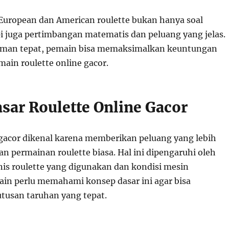
European dan American roulette bukan hanya soal
pi juga pertimbangan matematis dan peluang yang jelas.
an tepat, pemain bisa memaksimalkan keuntungan
ain roulette online gacor.
sar Roulette Online Gacor
 gacor dikenal karena memberikan peluang yang lebih
n permainan roulette biasa. Hal ini dipengaruhi oleh
enis roulette yang digunakan dan kondisi mesin
in perlu memahami konsep dasar ini agar bisa
usan taruhan yang tepat.