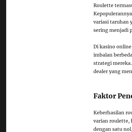
Roulette termasu
Kepopulerannya
variasi taruhan
sering menjadi 
Di kasino onlin
imbalan berbeda
strategi mereka.
dealer yang men
Faktor Pen
Keberhasilan rou
varian roulette,
dengan satu nol,