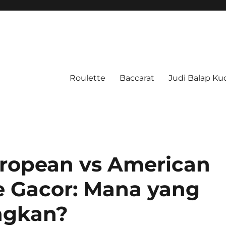
Roulette
Baccarat
Judi Balap Ku
ropean vs American
ne Gacor: Mana yang
ngkan?