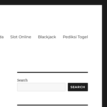
da
Slot Online
Blackjack
Pediksi Togel
Search
SEARCH