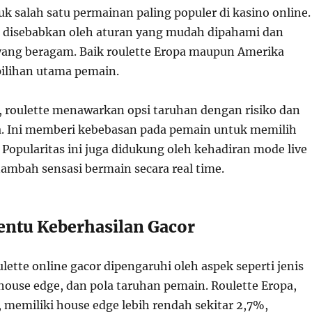
k salah satu permainan paling populer di kasino online.
 disebabkan oleh aturan yang mudah dipahami dan
 yang beragam. Baik roulette Eropa maupun Amerika
pilihan utama pemain.
e, roulette menawarkan opsi taruhan dengan risiko dan
. Ini memberi kebebasan pada pemain untuk memilih
 Popularitas ini juga didukung oleh kehadiran mode live
ambah sensasi bermain secara real time.
entu Keberhasilan Gacor
lette online gacor dipengaruhi oleh aspek seperti jenis
 house edge, dan pola taruhan pemain. Roulette Eropa,
 memiliki house edge lebih rendah sekitar 2,7%,