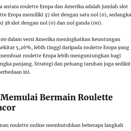
 antara roulette Eropa dan Amerika adalah jumlah slot
tte Eropa memiliki 37 slot dengan satu nol (0), sedangk
 38 slot dengan nol (0) dan nol ganda (00).
t 00 dalam versi Amerika meningkatkan keuntungan
kitar 5,26%, lebih tinggi daripada roulette Eropa yang
 membuat roulette Eropa lebih menguntungkan bagi
ngka panjang. Strategi dan peluang taruhan juga sedikit
erbedaan ini.
Memulai Bermain Roulette
acor
nan roulette online membutuhkan beberapa langkah