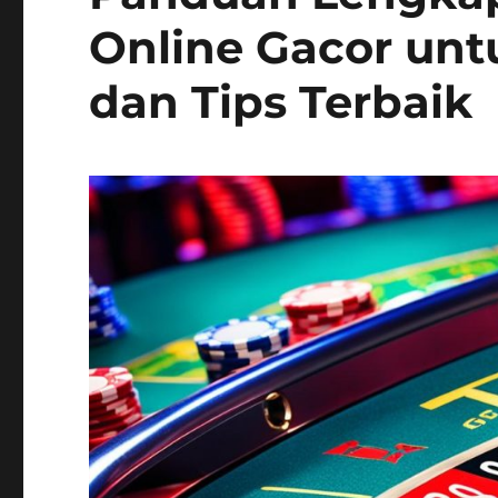
Online Gacor unt
dan Tips Terbaik