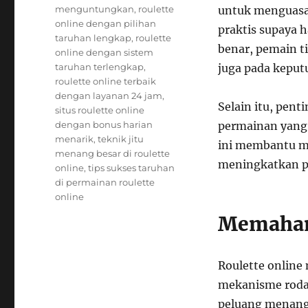
menguntungkan
,
roulette
untuk menguasai
online dengan pilihan
praktis supaya h
taruhan lengkap
,
roulette
benar, pemain t
online dengan sistem
taruhan terlengkap
,
juga pada keputu
roulette online terbaik
dengan layanan 24 jam
,
Selain itu, pent
situs roulette online
dengan bonus harian
permainan yang 
menarik
,
teknik jitu
ini membantu me
menang besar di roulette
meningkatkan p
online
,
tips sukses taruhan
di permainan roulette
online
Memahami
Roulette online
mekanisme roda 
peluang menang