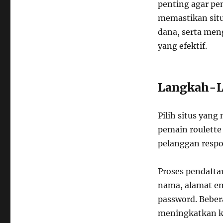
penting agar pe
memastikan situ
dana, serta men
yang efektif.
Langkah-La
Pilih situs yang
pemain roulette
pelanggan respo
Proses pendaftar
nama, alamat em
password. Bebera
meningkatkan 