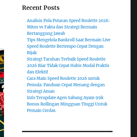
Recent Posts
Analisis Pola Putaran Speed Roulette 2026:
Mitos vs Fakta dan Strategi Bermain
Bertanggung Jawab
Tips Mengelola Bankroll Saat Bermain Live
Speed Roulette Bertempo Cepat Dengan
Bijak
Strategi Taruhan Terbaik Speed Roulette
2026 Biar Tidak Cepat Habis Modal Praktis
dan Efektif
Cara Main Speed Roulette 2026 untuk
Pemula: Panduan Cepat Menang dengan
Strategi Aman
Info Terupdate Agen Sabung Ayam 99k
Bonus Rollingan Mingguan Tinggi Untuk
Pemain Cerdas