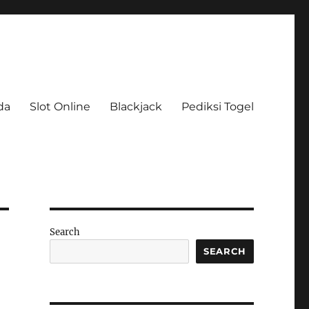
da
Slot Online
Blackjack
Pediksi Togel
Search
SEARCH