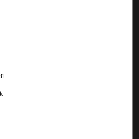
il
uk