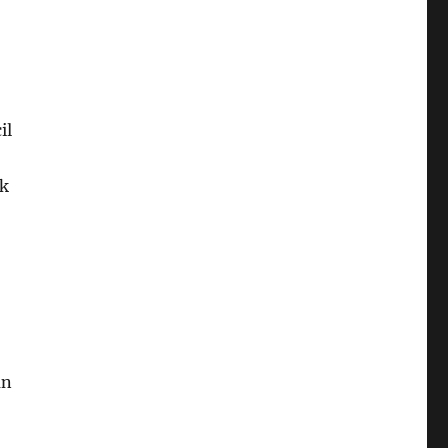
il
uk
an