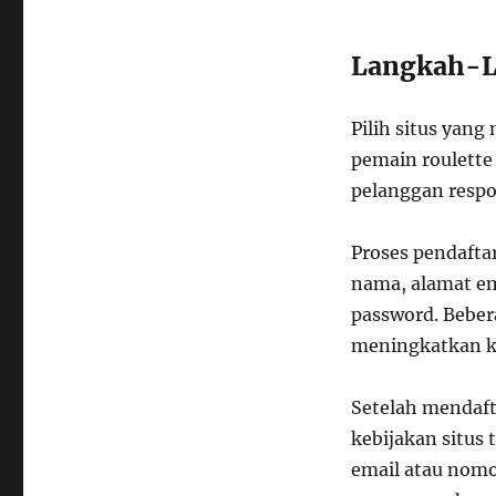
Langkah-La
Pilih situs yang
pemain roulette
pelanggan respo
Proses pendaftar
nama, alamat em
password. Bebera
meningkatkan 
Setelah mendaft
kebijakan situs 
email atau nomo