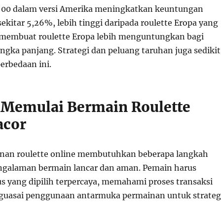
t 00 dalam versi Amerika meningkatkan keuntungan
kitar 5,26%, lebih tinggi daripada roulette Eropa yang
 membuat roulette Eropa lebih menguntungkan bagi
ngka panjang. Strategi dan peluang taruhan juga sedikit
erbedaan ini.
Memulai Bermain Roulette
acor
nan roulette online membutuhkan beberapa langkah
ngalaman bermain lancar dan aman. Pemain harus
s yang dipilih terpercaya, memahami proses transaksi
guasai penggunaan antarmuka permainan untuk strateg