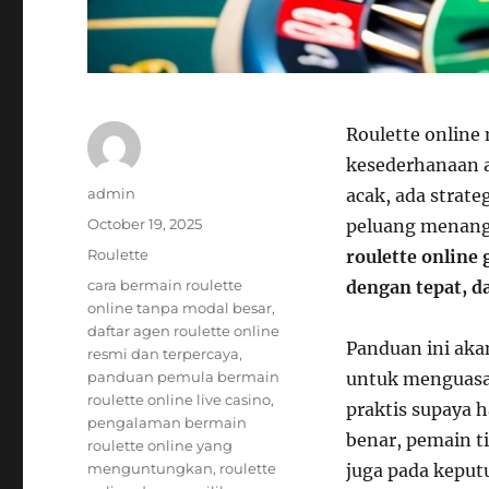
Roulette online
kesederhanaan a
Author
admin
acak, ada strat
Posted
October 19, 2025
peluang menang
on
Categories
Roulette
roulette online
Tags
cara bermain roulette
dengan tepat, d
online tanpa modal besar
,
daftar agen roulette online
Panduan ini ak
resmi dan terpercaya
,
panduan pemula bermain
untuk menguasai
roulette online live casino
,
praktis supaya h
pengalaman bermain
benar, pemain t
roulette online yang
menguntungkan
,
roulette
juga pada keputu