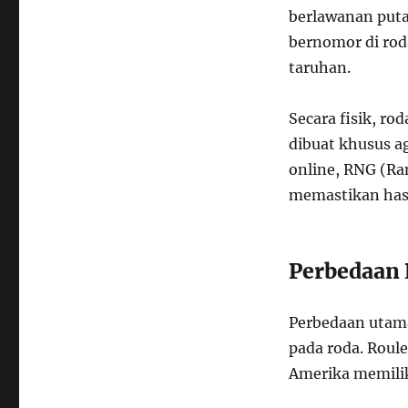
berlawanan putar
bernomor di ro
taruhan.
Secara fisik, ro
dibuat khusus a
online, RNG (R
memastikan hasil
Perbedaan 
Perbedaan utama
pada roda. Roule
Amerika memiliki