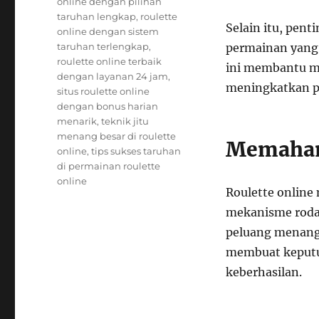
online dengan pilihan
taruhan lengkap
,
roulette
Selain itu, pent
online dengan sistem
taruhan terlengkap
,
permainan yang 
roulette online terbaik
ini membantu me
dengan layanan 24 jam
,
meningkatkan p
situs roulette online
dengan bonus harian
menarik
,
teknik jitu
menang besar di roulette
Memahami
online
,
tips sukses taruhan
di permainan roulette
online
Roulette online
mekanisme roda 
peluang menang
membuat keputu
keberhasilan.