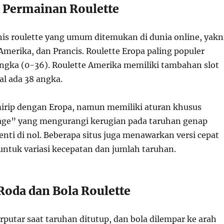
s Permainan Roulette
nis roulette yang umum ditemukan di dunia online, yakn
Amerika, dan Prancis. Roulette Eropa paling populer
angka (0-36). Roulette Amerika memiliki tambahan slot
al ada 38 angka.
mirip dengan Eropa, namun memiliki aturan khusus
tage” yang mengurangi kerugian pada taruhan genap
enti di nol. Beberapa situs juga menawarkan versi cepat
untuk variasi kecepatan dan jumlah taruhan.
Roda dan Bola Roulette
rputar saat taruhan ditutup, dan bola dilempar ke arah