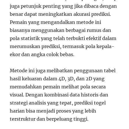
juga petunjuk penting yang jika dibaca dengan
benar dapat meningkatkan akurasi prediksi.
Pemain yang mengandalkan metode ini
biasanya menggunakan berbagai rumus dan
pola statistik yang telah terbukti efektif dalam
merumuskan prediksi, termasuk pola kepala-
ekor dan angka colok bebas.
Metode ini juga melibatkan penggunaan tabel
hasil keluaran dalam 4D, 3D, dan 2D yang
memudahkan pemain melihat pola secara
visual. Dengan kombinasi data historis dan
strategi analisis yang tepat, prediksi togel
harian bisa menjadi proses yang lebih
terstruktur dan berpeluang tinggi.