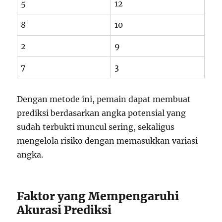
5
12
8
10
2
9
7
3
Dengan metode ini, pemain dapat membuat
prediksi berdasarkan angka potensial yang
sudah terbukti muncul sering, sekaligus
mengelola risiko dengan memasukkan variasi
angka.
Faktor yang Mempengaruhi
Akurasi Prediksi