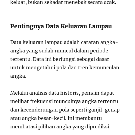
keluar, bukan sekadar menebak secara acak.
Pentingnya Data Keluaran Lampau
Data keluaran lampau adalah catatan angka-
angka yang sudah muncul dalam periode
tertentu. Data ini berfungsi sebagai dasar
untuk mengetahui pola dan tren kemunculan
angka.
Melalui analisis data historis, pemain dapat
melihat frekuensi munculnya angka tertentu
dan kecenderungan pola seperti ganjil-genap
atau angka besar-kecil. Ini membantu
membatasi pilihan angka yang diprediksi.