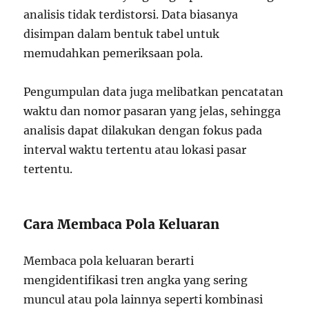
analisis tidak terdistorsi. Data biasanya
disimpan dalam bentuk tabel untuk
memudahkan pemeriksaan pola.
Pengumpulan data juga melibatkan pencatatan
waktu dan nomor pasaran yang jelas, sehingga
analisis dapat dilakukan dengan fokus pada
interval waktu tertentu atau lokasi pasar
tertentu.
Cara Membaca Pola Keluaran
Membaca pola keluaran berarti
mengidentifikasi tren angka yang sering
muncul atau pola lainnya seperti kombinasi