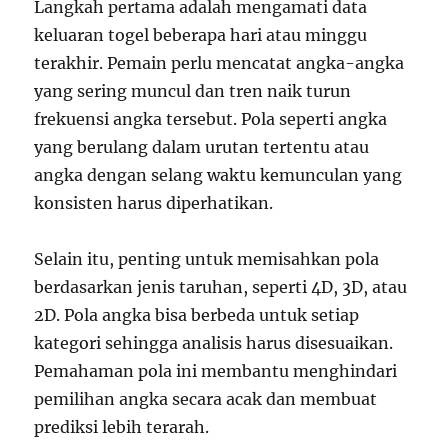
Langkah pertama adalah mengamati data
keluaran togel beberapa hari atau minggu
terakhir. Pemain perlu mencatat angka-angka
yang sering muncul dan tren naik turun
frekuensi angka tersebut. Pola seperti angka
yang berulang dalam urutan tertentu atau
angka dengan selang waktu kemunculan yang
konsisten harus diperhatikan.
Selain itu, penting untuk memisahkan pola
berdasarkan jenis taruhan, seperti 4D, 3D, atau
2D. Pola angka bisa berbeda untuk setiap
kategori sehingga analisis harus disesuaikan.
Pemahaman pola ini membantu menghindari
pemilihan angka secara acak dan membuat
prediksi lebih terarah.