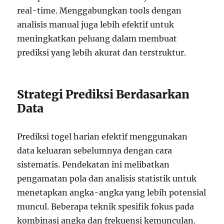
real-time. Menggabungkan tools dengan
analisis manual juga lebih efektif untuk
meningkatkan peluang dalam membuat
prediksi yang lebih akurat dan terstruktur.
Strategi Prediksi Berdasarkan
Data
Prediksi togel harian efektif menggunakan
data keluaran sebelumnya dengan cara
sistematis. Pendekatan ini melibatkan
pengamatan pola dan analisis statistik untuk
menetapkan angka-angka yang lebih potensial
muncul. Beberapa teknik spesifik fokus pada
kombinasi angka dan frekuensi kemunculan.