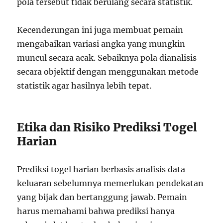
pola tersebut tidak berulang secara statistik.
Kecenderungan ini juga membuat pemain
mengabaikan variasi angka yang mungkin
muncul secara acak. Sebaiknya pola dianalisis
secara objektif dengan menggunakan metode
statistik agar hasilnya lebih tepat.
Etika dan Risiko Prediksi Togel
Harian
Prediksi togel harian berbasis analisis data
keluaran sebelumnya memerlukan pendekatan
yang bijak dan bertanggung jawab. Pemain
harus memahami bahwa prediksi hanya