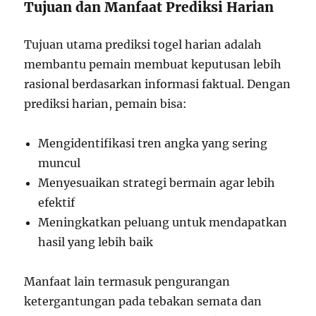
Tujuan dan Manfaat Prediksi Harian
Tujuan utama prediksi togel harian adalah
membantu pemain membuat keputusan lebih
rasional berdasarkan informasi faktual. Dengan
prediksi harian, pemain bisa:
Mengidentifikasi tren angka yang sering
muncul
Menyesuaikan strategi bermain agar lebih
efektif
Meningkatkan peluang untuk mendapatkan
hasil yang lebih baik
Manfaat lain termasuk pengurangan
ketergantungan pada tebakan semata dan