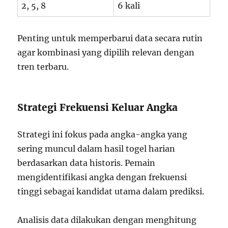
2, 5, 8
6 kali
Penting untuk memperbarui data secara rutin
agar kombinasi yang dipilih relevan dengan
tren terbaru.
Strategi Frekuensi Keluar Angka
Strategi ini fokus pada angka-angka yang
sering muncul dalam hasil togel harian
berdasarkan data historis. Pemain
mengidentifikasi angka dengan frekuensi
tinggi sebagai kandidat utama dalam prediksi.
Analisis data dilakukan dengan menghitung