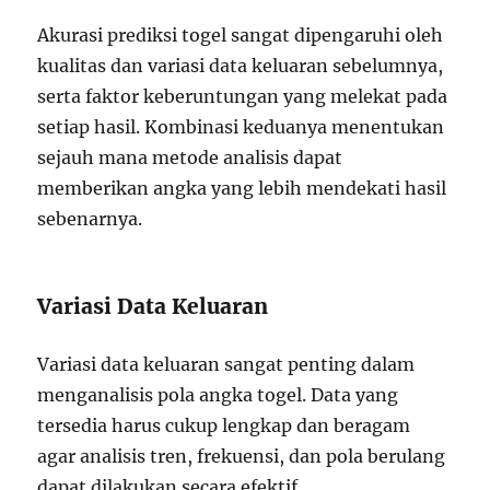
Akurasi prediksi togel sangat dipengaruhi oleh
kualitas dan variasi data keluaran sebelumnya,
serta faktor keberuntungan yang melekat pada
setiap hasil. Kombinasi keduanya menentukan
sejauh mana metode analisis dapat
memberikan angka yang lebih mendekati hasil
sebenarnya.
Variasi Data Keluaran
Variasi data keluaran sangat penting dalam
menganalisis pola angka togel. Data yang
tersedia harus cukup lengkap dan beragam
agar analisis tren, frekuensi, dan pola berulang
dapat dilakukan secara efektif.