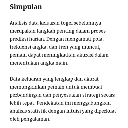
Simpulan
Analisis data keluaran togel sebelumnya
merupakan langkah penting dalam proses
prediksi harian. Dengan mengamati pola,
frekuensi angka, dan tren yang muncul,
pemain dapat meningkatkan akurasi dalam
menentukan angka main.
Data keluaran yang lengkap dan akurat
memungkinkan pemain untuk membuat
perbandingan dan penyesuaian strategi secara
lebih tepat. Pendekatan ini menggabungkan
analisis statistik dengan intuisi yang diperkuat
oleh pengalaman.