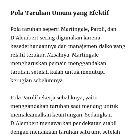
Pola Taruhan Umum yang Efektif
Pola taruhan seperti Martingale, Paroli, dan
D’Alembert sering digunakan karena
kesederhanaannya dan manajemen risiko yang
relatif terukur. Misalnya, Martingale
mengharuskan pemain menggandakan
taruhan setelah kalah untuk menutupi
kerugian sebelumnya.
Pola Paroli bekerja sebaliknya, yaitu
menggandakan taruhan saat menang untuk
memaksimalkan keuntungan. Sedangkan
D’Alembert menawarkan pendekatan stabil
dengan menaikkan taruhan satu unit setelah