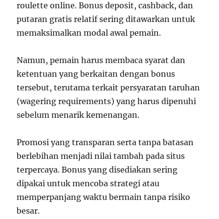
roulette online. Bonus deposit, cashback, dan
putaran gratis relatif sering ditawarkan untuk
memaksimalkan modal awal pemain.
Namun, pemain harus membaca syarat dan
ketentuan yang berkaitan dengan bonus
tersebut, terutama terkait persyaratan taruhan
(wagering requirements) yang harus dipenuhi
sebelum menarik kemenangan.
Promosi yang transparan serta tanpa batasan
berlebihan menjadi nilai tambah pada situs
terpercaya. Bonus yang disediakan sering
dipakai untuk mencoba strategi atau
memperpanjang waktu bermain tanpa risiko
besar.