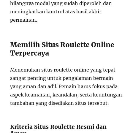
hilangnya modal yang sudah diperoleh dan
meningkatkan kontrol atas hasil akhir
permainan.
Memilih Situs Roulette Online
Terpercaya
Menemukan situs roulette online yang tepat
sangat penting untuk pengalaman bermain
yang aman dan adil. Pemain harus fokus pada
aspek keamanan, keandalan, serta keuntungan
tambahan yang disediakan situs tersebut.
Kriteria Situs Roulette Resmi dan
Aman