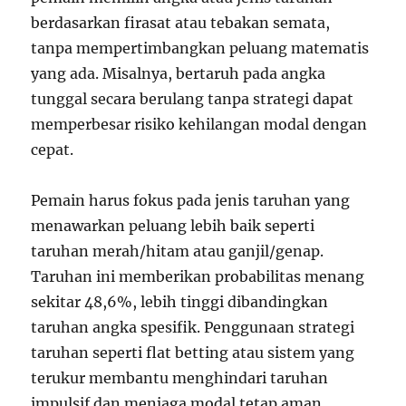
berdasarkan firasat atau tebakan semata,
tanpa mempertimbangkan peluang matematis
yang ada. Misalnya, bertaruh pada angka
tunggal secara berulang tanpa strategi dapat
memperbesar risiko kehilangan modal dengan
cepat.
Pemain harus fokus pada jenis taruhan yang
menawarkan peluang lebih baik seperti
taruhan merah/hitam atau ganjil/genap.
Taruhan ini memberikan probabilitas menang
sekitar 48,6%, lebih tinggi dibandingkan
taruhan angka spesifik. Penggunaan strategi
taruhan seperti flat betting atau sistem yang
terukur membantu menghindari taruhan
impulsif dan menjaga modal tetap aman.