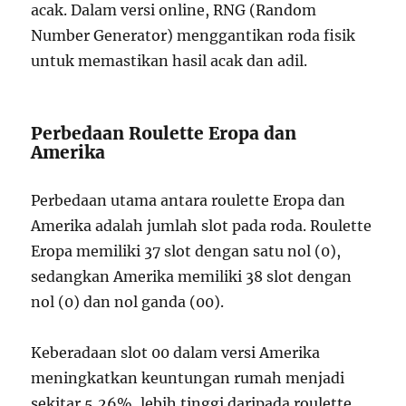
acak. Dalam versi online, RNG (Random
Number Generator) menggantikan roda fisik
untuk memastikan hasil acak dan adil.
Perbedaan Roulette Eropa dan
Amerika
Perbedaan utama antara roulette Eropa dan
Amerika adalah jumlah slot pada roda. Roulette
Eropa memiliki 37 slot dengan satu nol (0),
sedangkan Amerika memiliki 38 slot dengan
nol (0) dan nol ganda (00).
Keberadaan slot 00 dalam versi Amerika
meningkatkan keuntungan rumah menjadi
sekitar 5,26%, lebih tinggi daripada roulette