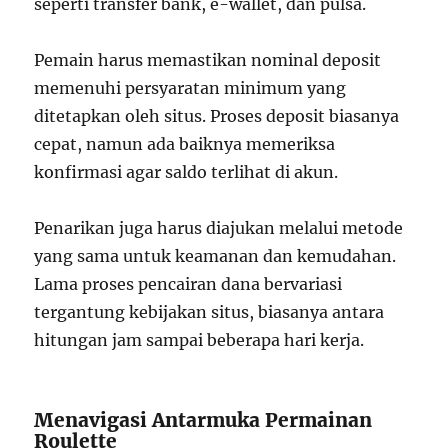
seperti transfer bank, e-wallet, dan pulsa.
Pemain harus memastikan nominal deposit
memenuhi persyaratan minimum yang
ditetapkan oleh situs. Proses deposit biasanya
cepat, namun ada baiknya memeriksa
konfirmasi agar saldo terlihat di akun.
Penarikan juga harus diajukan melalui metode
yang sama untuk keamanan dan kemudahan.
Lama proses pencairan dana bervariasi
tergantung kebijakan situs, biasanya antara
hitungan jam sampai beberapa hari kerja.
Menavigasi Antarmuka Permainan
Roulette