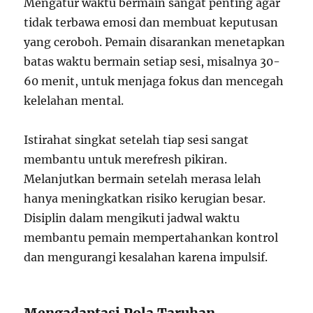
Mengatur waktu bermain sangat penting agar
tidak terbawa emosi dan membuat keputusan
yang ceroboh. Pemain disarankan menetapkan
batas waktu bermain setiap sesi, misalnya 30-
60 menit, untuk menjaga fokus dan mencegah
kelelahan mental.
Istirahat singkat setelah tiap sesi sangat
membantu untuk merefresh pikiran.
Melanjutkan bermain setelah merasa lelah
hanya meningkatkan risiko kerugian besar.
Disiplin dalam mengikuti jadwal waktu
membantu pemain mempertahankan kontrol
dan mengurangi kesalahan karena impulsif.
Mengadaptasi Pola Taruhan