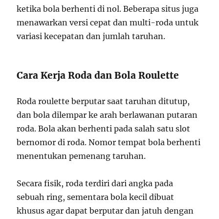
ketika bola berhenti di nol. Beberapa situs juga
menawarkan versi cepat dan multi-roda untuk
variasi kecepatan dan jumlah taruhan.
Cara Kerja Roda dan Bola Roulette
Roda roulette berputar saat taruhan ditutup,
dan bola dilempar ke arah berlawanan putaran
roda. Bola akan berhenti pada salah satu slot
bernomor di roda. Nomor tempat bola berhenti
menentukan pemenang taruhan.
Secara fisik, roda terdiri dari angka pada
sebuah ring, sementara bola kecil dibuat
khusus agar dapat berputar dan jatuh dengan