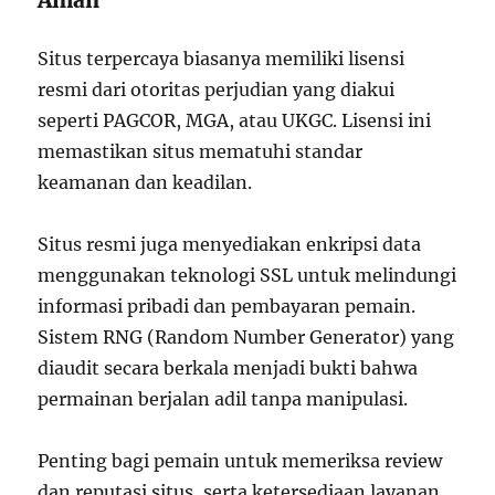
Situs terpercaya biasanya memiliki lisensi
resmi dari otoritas perjudian yang diakui
seperti PAGCOR, MGA, atau UKGC. Lisensi ini
memastikan situs mematuhi standar
keamanan dan keadilan.
Situs resmi juga menyediakan enkripsi data
menggunakan teknologi SSL untuk melindungi
informasi pribadi dan pembayaran pemain.
Sistem RNG (Random Number Generator) yang
diaudit secara berkala menjadi bukti bahwa
permainan berjalan adil tanpa manipulasi.
Penting bagi pemain untuk memeriksa review
dan reputasi situs, serta ketersediaan layanan