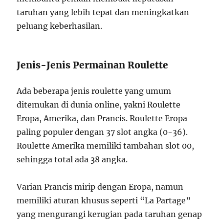
taruhan yang lebih tepat dan meningkatkan
peluang keberhasilan.
Jenis-Jenis Permainan Roulette
Ada beberapa jenis roulette yang umum
ditemukan di dunia online, yakni Roulette
Eropa, Amerika, dan Prancis. Roulette Eropa
paling populer dengan 37 slot angka (0-36).
Roulette Amerika memiliki tambahan slot 00,
sehingga total ada 38 angka.
Varian Prancis mirip dengan Eropa, namun
memiliki aturan khusus seperti “La Partage”
yang mengurangi kerugian pada taruhan genap