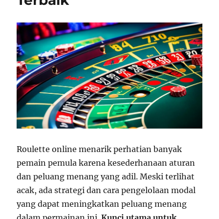
Terbaik
Roulette online menarik perhatian banyak
pemain pemula karena kesederhanaan aturan
dan peluang menang yang adil. Meski terlihat
acak, ada strategi dan cara pengelolaan modal
yang dapat meningkatkan peluang menang
dalam permainan ini.
Kunci utama untuk