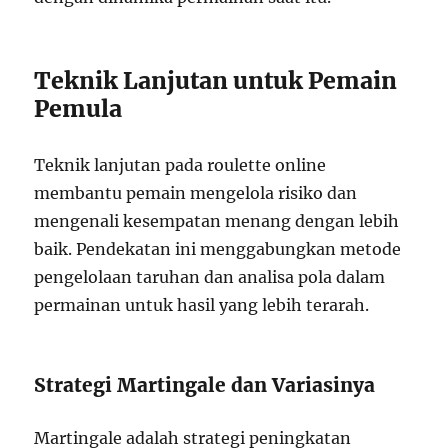
Teknik Lanjutan untuk Pemain
Pemula
Teknik lanjutan pada roulette online
membantu pemain mengelola risiko dan
mengenali kesempatan menang dengan lebih
baik. Pendekatan ini menggabungkan metode
pengelolaan taruhan dan analisa pola dalam
permainan untuk hasil yang lebih terarah.
Strategi Martingale dan Variasinya
Martingale adalah strategi peningkatan