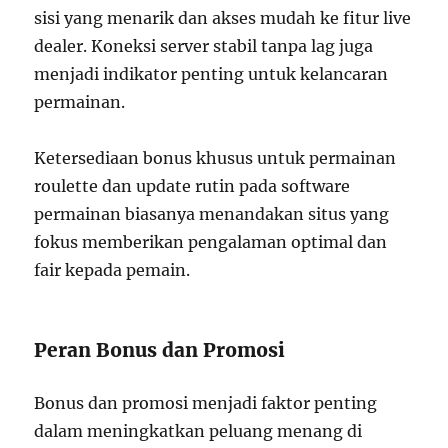
sisi yang menarik dan akses mudah ke fitur live
dealer. Koneksi server stabil tanpa lag juga
menjadi indikator penting untuk kelancaran
permainan.
Ketersediaan bonus khusus untuk permainan
roulette dan update rutin pada software
permainan biasanya menandakan situs yang
fokus memberikan pengalaman optimal dan
fair kepada pemain.
Peran Bonus dan Promosi
Bonus dan promosi menjadi faktor penting
dalam meningkatkan peluang menang di