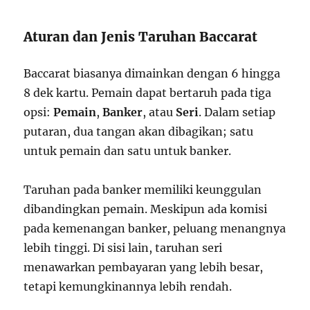
Aturan dan Jenis Taruhan Baccarat
Baccarat biasanya dimainkan dengan 6 hingga
8 dek kartu. Pemain dapat bertaruh pada tiga
opsi:
Pemain
,
Banker
, atau
Seri
. Dalam setiap
putaran, dua tangan akan dibagikan; satu
untuk pemain dan satu untuk banker.
Taruhan pada banker memiliki keunggulan
dibandingkan pemain. Meskipun ada komisi
pada kemenangan banker, peluang menangnya
lebih tinggi. Di sisi lain, taruhan seri
menawarkan pembayaran yang lebih besar,
tetapi kemungkinannya lebih rendah.