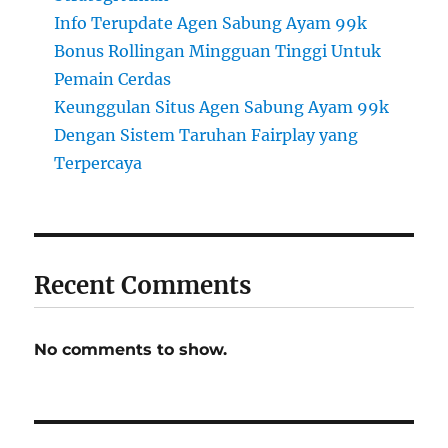
Info Terupdate Agen Sabung Ayam 99k
Bonus Rollingan Mingguan Tinggi Untuk
Pemain Cerdas
Keunggulan Situs Agen Sabung Ayam 99k
Dengan Sistem Taruhan Fairplay yang
Terpercaya
Recent Comments
No comments to show.