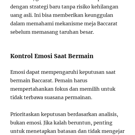
dengan strategi baru tanpa risiko kehilangan
uang asli. Ini bisa memberikan keunggulan
dalam memahami mekanisme meja Baccarat
sebelum memasang taruhan besar.
Kontrol Emosi Saat Bermain
Emosi dapat mempengaruhi keputusan saat
bermain Baccarat. Pemain harus
mempertahankan fokus dan memilih untuk
tidak terbawa suasana permainan.
Prioritaskan keputusan berdasarkan analisis,
bukan emosi. Jika kalah beruntun, penting
untuk menetapkan batasan dan tidak mengejar