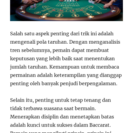
Salah satu aspek penting dari trik ini adalah
mengenali pola taruhan. Dengan menganalisis
tren sebelumnya, pemain dapat membuat
keputusan yang lebih baik saat menentukan
jumlah taruhan. Kemampuan untuk membaca
permainan adalah keterampilan yang dianggap
penting oleh banyak penjudi berpengalaman.
Selain itu, penting untuk tetap tenang dan
tidak terbawa suasana saat bermain.
Menerapkan disiplin dan menetapkan batas
adalah kunci untuk sukses dalam Baccarat.