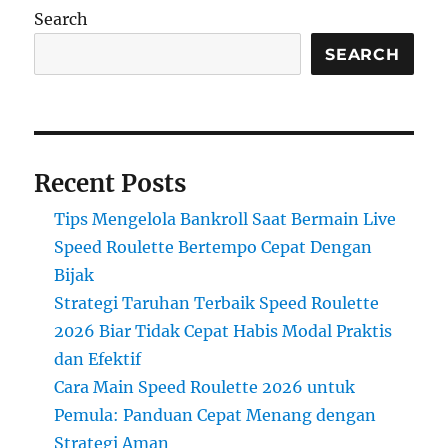
Search
SEARCH
Recent Posts
Tips Mengelola Bankroll Saat Bermain Live
Speed Roulette Bertempo Cepat Dengan
Bijak
Strategi Taruhan Terbaik Speed Roulette
2026 Biar Tidak Cepat Habis Modal Praktis
dan Efektif
Cara Main Speed Roulette 2026 untuk
Pemula: Panduan Cepat Menang dengan
Strategi Aman