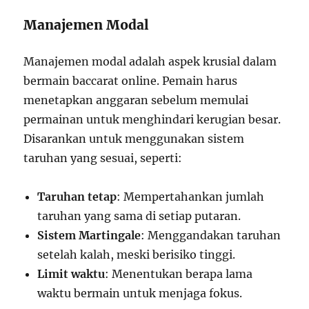
Manajemen Modal
Manajemen modal adalah aspek krusial dalam
bermain baccarat online. Pemain harus
menetapkan anggaran sebelum memulai
permainan untuk menghindari kerugian besar.
Disarankan untuk menggunakan sistem
taruhan yang sesuai, seperti:
Taruhan tetap
: Mempertahankan jumlah
taruhan yang sama di setiap putaran.
Sistem Martingale
: Menggandakan taruhan
setelah kalah, meski berisiko tinggi.
Limit waktu
: Menentukan berapa lama
waktu bermain untuk menjaga fokus.