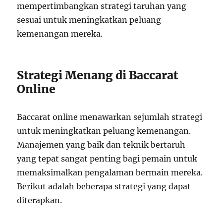
mempertimbangkan strategi taruhan yang
sesuai untuk meningkatkan peluang
kemenangan mereka.
Strategi Menang di Baccarat
Online
Baccarat online menawarkan sejumlah strategi
untuk meningkatkan peluang kemenangan.
Manajemen yang baik dan teknik bertaruh
yang tepat sangat penting bagi pemain untuk
memaksimalkan pengalaman bermain mereka.
Berikut adalah beberapa strategi yang dapat
diterapkan.