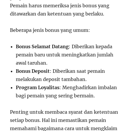
Pemain harus memeriksa jenis bonus yang
ditawarkan dan ketentuan yang berlaku.
Beberapa jenis bonus yang umum:
Bonus Selamat Datang
: Diberikan kepada
pemain baru untuk meningkatkan jumlah
awal taruhan.
Bonus Deposit
: Diberikan saat pemain
melakukan deposit tambahan.
Program Loyalitas
: Menghadirkan imbalan
bagi pemain yang sering bermain.
Penting untuk membaca syarat dan ketentuan
setiap bonus. Hal ini memastikan pemain
memahami bagaimana cara untuk mengklaim