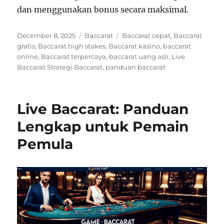
dan menggunakan bonus secara maksimal.
P
C
T
December 8, 2025
Baccarat
Baccarat cepat
,
Baccarat
o
a
a
gratis
,
Baccarat high stakes
,
Baccarat kasino
,
baccarat
s
t
g
online
,
Baccarat terpercaya
,
baccarat uang asli
,
Live
t
e
s
Baccarat Strategi Baccarat
,
panduan baccarat
e
g
d
o
o
r
Live Baccarat: Panduan
n
i
e
Lengkap untuk Pemain
s
Pemula