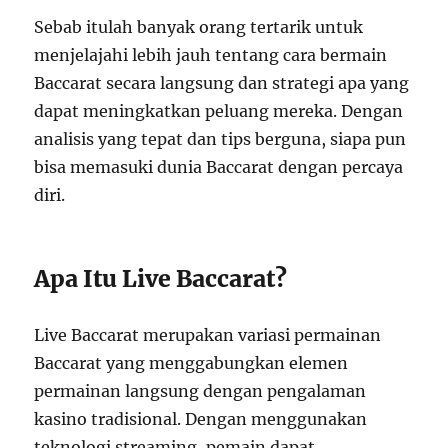
Sebab itulah banyak orang tertarik untuk
menjelajahi lebih jauh tentang cara bermain
Baccarat secara langsung dan strategi apa yang
dapat meningkatkan peluang mereka. Dengan
analisis yang tepat dan tips berguna, siapa pun
bisa memasuki dunia Baccarat dengan percaya
diri.
Apa Itu Live Baccarat?
Live Baccarat merupakan variasi permainan
Baccarat yang menggabungkan elemen
permainan langsung dengan pengalaman
kasino tradisional. Dengan menggunakan
teknologi streaming, pemain dapat