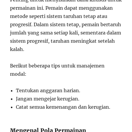
permainan ini. Pemain dapat menggunakan
metode seperti sistem taruhan tetap atau
progresif. Dalam sistem tetap, pemain bertaruh
jumlah yang sama setiap kali, sementara dalam
sistem progresif, taruhan meningkat setelah
kalah.
Berikut beberapa tips untuk manajemen
modal:
Tentukan anggaran harian.
Jangan mengejar kerugian.
Catat semua kemenangan dan kerugian.
Mengenal Pola Permainan