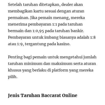
Setelah taruhan ditetapkan, dealer akan
membagikan kartu sesuai dengan aturan
permainan. Jika pemain menang, mereka
menerima pembayaran 1:1 pada taruhan
bermain dan 1:0,95 pada taruhan bankir.
Pembayaran untuk imbang biasanya adalah 1:8
atau 1:9, tergantung pada kasino.
Penting bagi pemain untuk mengetahui jumlah
taruhan minimum dan maksimum serta aturan
khusus yang berlaku di platform yang mereka
pilih.
Jenis Taruhan Baccarat Online