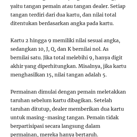
yaitu tangan pemain atau tangan dealer. Setiap
tangan terdiri dari dua kartu, dan nilai total
ditentukan berdasarkan angka pada kartu.
Kartu 2 hingga 9 memiliki nilai sesuai angka,
sedangkan 10, J, Q, dan K bernilai nol. As
bernilai satu. Jika total melebihi 9, hanya digit
akhir yang diperhitungkan. Misalnya, jika kartu
menghasilkan 15, nilai tangan adalah 5.
Permainan dimulai dengan pemain meletakkan
taruhan sebelum kartu dibagikan. Setelah
taruhan ditutup, dealer memberikan dua kartu
untuk masing-masing tangan. Pemain tidak
berpartisipasi secara langsung dalam
permainan, mereka hanya bertaruh.