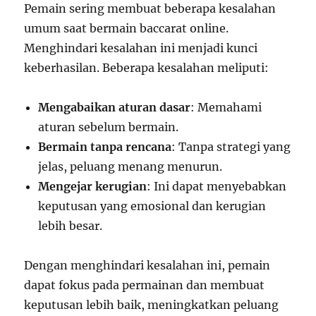
Pemain sering membuat beberapa kesalahan
umum saat bermain baccarat online.
Menghindari kesalahan ini menjadi kunci
keberhasilan. Beberapa kesalahan meliputi:
Mengabaikan aturan dasar
: Memahami
aturan sebelum bermain.
Bermain tanpa rencana
: Tanpa strategi yang
jelas, peluang menang menurun.
Mengejar kerugian
: Ini dapat menyebabkan
keputusan yang emosional dan kerugian
lebih besar.
Dengan menghindari kesalahan ini, pemain
dapat fokus pada permainan dan membuat
keputusan lebih baik, meningkatkan peluang