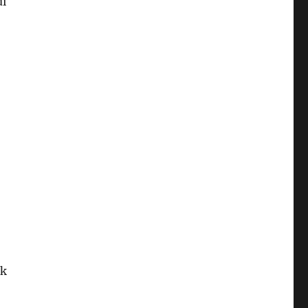
di
uk