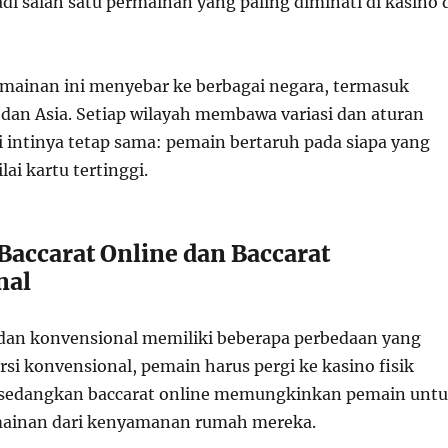
i salah satu permainan yang paling diminati di kasino 
ermainan ini menyebar ke berbagai negara, termasuk
 dan Asia. Setiap wilayah membawa variasi dan aturan
pi intinya tetap sama: pemain bertaruh pada siapa yang
lai kartu tertinggi.
Baccarat Online dan Baccarat
nal
 dan konvensional memiliki beberapa perbedaan yang
rsi konvensional, pemain harus pergi ke kasino fisik
 sedangkan baccarat online memungkinkan pemain unt
ainan dari kenyamanan rumah mereka.