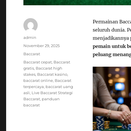
Permainan Bacca
seluruh dunia. 
Author
admin
menjadikannya p
Posted
November 29, 2025
pemain untuk b
on
Categories
Baccarat
peluang menang
Tags
Baccarat cepat
,
Baccarat
gratis
,
Baccarat high
stakes
,
Baccarat kasino
,
baccarat online
,
Baccarat
terpercaya
,
baccarat uang
asli
,
Live Baccarat Strategi
Baccarat
,
panduan
baccarat