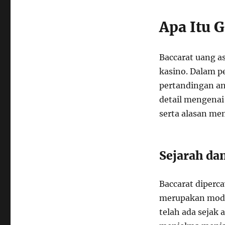
Apa Itu 
Baccarat uang a
kasino. Dalam pe
pertandingan an
detail mengenai 
serta alasan mem
Sejarah dan
Baccarat diperca
merupakan modif
telah ada sejak