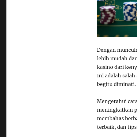
Dengan munculny
lebih mudah dan
kasino dari ke
Ini adalah sala
begitu diminati.
Mengetahui cara
meningkatkan pe
membahas berbag
terbaik, dan ti