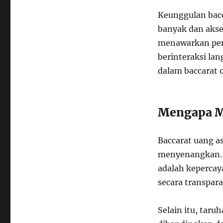
Keunggulan bacc
banyak dan akses
menawarkan peng
berinteraksi la
dalam baccarat o
Mengapa Me
Baccarat uang a
menyenangkan. S
adalah kepercay
secara transpara
Selain itu, taruh