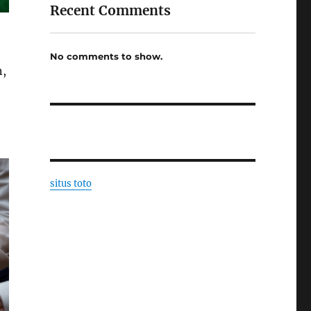
Recent Comments
No comments to show.
n,
situs toto