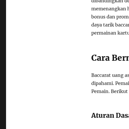
dibandingkan de
memenangkan ha
bonus dan promo
daya tarik bacca
permainan kartu
Cara Ber
Baccarat uang a
dipahami. Pemai
Pemain. Berikut
Aturan Das