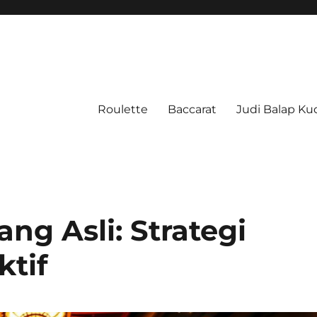
Roulette
Baccarat
Judi Balap Ku
ng Asli: Strategi
tif