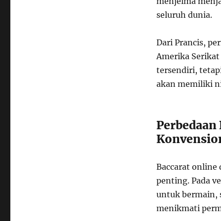
menjelma menjad
seluruh dunia.
Dari Prancis, p
Amerika Serikat
tersendiri, teta
akan memiliki ni
Perbedaan 
Konvensio
Baccarat online
penting. Pada ve
untuk bermain,
menikmati perm