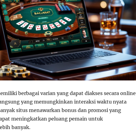
miliki berbagai varian yang dapat diakses secara online
langsung yang memungkinkan interaksi waktu nyata
Banyak situs menawarkan bonus dan promosi yang
dapat meningkatkan peluang pemain untuk
bih banyak.