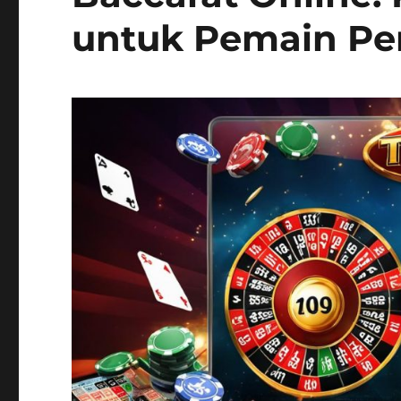
untuk Pemain P