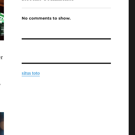
No comments to show.
er
situs toto
,