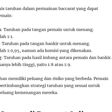
nis taruhan dalam permainan baccarat yang dapat
emain:
n
: Taruhan pada tangan pemain untuk menang.
ah 1:1.
: Taruhan pada tangan bankir untuk menang.
ah 1:0,95, namun ada komisi yang dikenakan.
g
: Taruhan pada hasil imbang antara pemain dan bankir.
nya lebih tinggi, yaitu 1:8 atau 1:9.
uhan memiliki peluang dan risiko yang berbeda. Pemain
rtimbangkan strategi taruhan yang sesuai untuk
eluang kemenangan mereka.