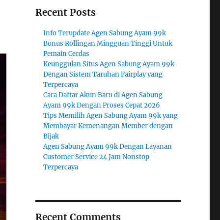
Recent Posts
Info Terupdate Agen Sabung Ayam 99k
Bonus Rollingan Mingguan Tinggi Untuk
Pemain Cerdas
Keunggulan Situs Agen Sabung Ayam 99k
Dengan Sistem Taruhan Fairplay yang
Terpercaya
Cara Daftar Akun Baru di Agen Sabung
Ayam 99k Dengan Proses Cepat 2026
Tips Memilih Agen Sabung Ayam 99k yang
Membayar Kemenangan Member dengan
Bijak
Agen Sabung Ayam 99k Dengan Layanan
Customer Service 24 Jam Nonstop
Terpercaya
Recent Comments