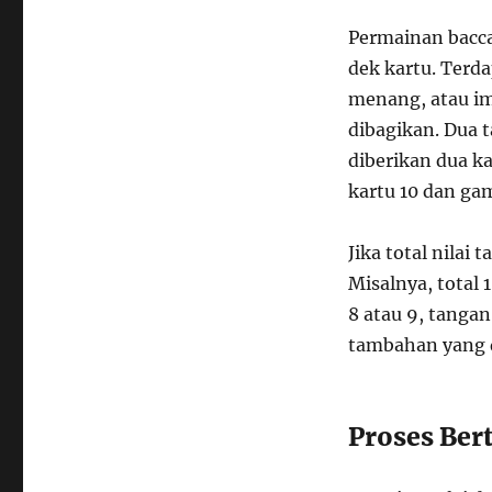
Permainan bacc
dek kartu. Terd
menang, atau i
dibagikan. Dua 
diberikan dua ka
kartu 10 dan gam
Jika total nilai
Misalnya, total 
8 atau 9, tangan
tambahan yang d
Proses Bert