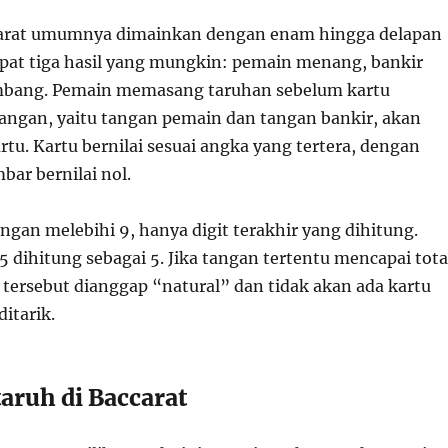
arat umumnya dimainkan dengan enam hingga delapan
apat tiga hasil yang mungkin: pemain menang, bankir
mbang. Pemain memasang taruhan sebelum kartu
tangan, yaitu tangan pemain dan tangan bankir, akan
rtu. Kartu bernilai sesuai angka yang tertera, dengan
bar bernilai nol.
 tangan melebihi 9, hanya digit terakhir yang dihitung.
15 dihitung sebagai 5. Jika tangan tertentu mencapai tota
 tersebut dianggap “natural” dan tidak akan ada kartu
itarik.
aruh di Baccarat