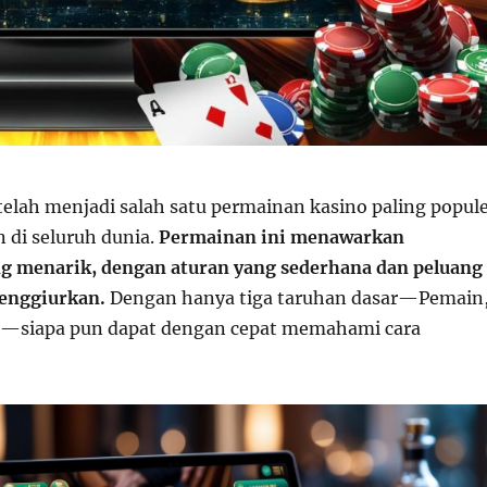
telah menjadi salah satu permainan kasino paling popul
 di seluruh dunia.
Permainan ini menawarkan
g menarik, dengan aturan yang sederhana dan peluang
enggiurkan.
Dengan hanya tiga taruhan dasar—Pemain
ri—siapa pun dapat dengan cepat memahami cara