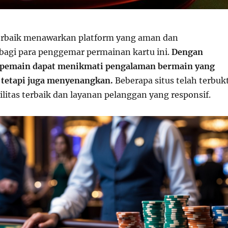
terbaik menawarkan platform yang aman dan
agi para penggemar permainan kartu ini.
Dengan
k, pemain dapat menikmati pengalaman bermain yang
l tetapi juga menyenangkan.
Beberapa situs telah terbukt
litas terbaik dan layanan pelanggan yang responsif.