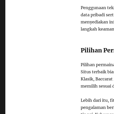
Penggunaan tekno
data pribadi ser
menyediakan inf
langkah keaman
Pilihan Pe
Pilihan permain
Situs terbaik b
Klasik, Baccara
memilih sesuai 
Lebih dari itu, 
pengalaman berm