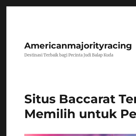
Americanmajorityracing
Destinasi Terbaik bagi Pecinta Judi Balap Kuda
Situs Baccarat T
Memilih untuk P