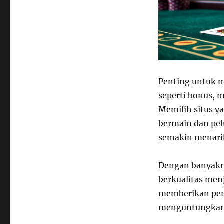
Penting untuk m
seperti bonus, 
Memilih situs 
bermain dan pel
semakin menari
Dengan banyaknya
berkualitas men
memberikan peng
menguntungkan