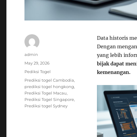
Data historis m
Dengan mengana
A
admin
yang lebih infor
u
P
May 29, 2026
bijak dapat me
t
o
C
Pediksi Togel
kemenangan.
h
s
a
o
T
Prediksi togel Cambodia
,
t
t
r
a
prediksi togel hongkong
,
e
e
g
Prediksi Togel Macau
,
d
g
s
Prediksi Togel Singapore
,
o
o
Prediksi togel Sydney
n
r
i
e
s