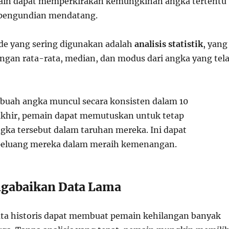
ain dapat memperkirakan kemungkinan angka tertentu
 pengundian mendatang.
de yang sering digunakan adalah
analisis statistik
, yang
ungan rata-rata, median, dan modus dari angka yang tel
sebuah angka muncul secara konsisten dalam 10
akhir, pemain dapat memutuskan untuk tetap
a tersebut dalam taruhan mereka. Ini dapat
eluang mereka dalam meraih kemenangan.
ngabaikan Data Lama
ta historis dapat membuat pemain kehilangan banyak