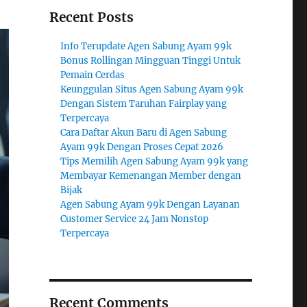
Recent Posts
Info Terupdate Agen Sabung Ayam 99k
Bonus Rollingan Mingguan Tinggi Untuk
Pemain Cerdas
Keunggulan Situs Agen Sabung Ayam 99k
Dengan Sistem Taruhan Fairplay yang
Terpercaya
Cara Daftar Akun Baru di Agen Sabung
Ayam 99k Dengan Proses Cepat 2026
Tips Memilih Agen Sabung Ayam 99k yang
Membayar Kemenangan Member dengan
Bijak
Agen Sabung Ayam 99k Dengan Layanan
Customer Service 24 Jam Nonstop
Terpercaya
Recent Comments