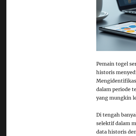
Pemain togel se
historis menyed
Mengidentifikas
dalam periode 
yang mungkin le
Di tengah banya
selektif dalam 
data historis d