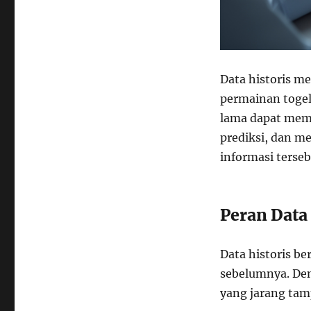
Data historis m
permainan togel
lama dapat mem
prediksi, dan m
informasi terseb
Peran Data
Data historis be
sebelumnya. De
yang jarang tam