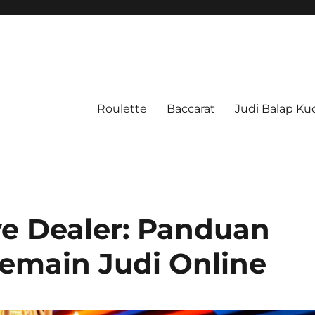
Roulette
Baccarat
Judi Balap Ku
ve Dealer: Panduan
emain Judi Online