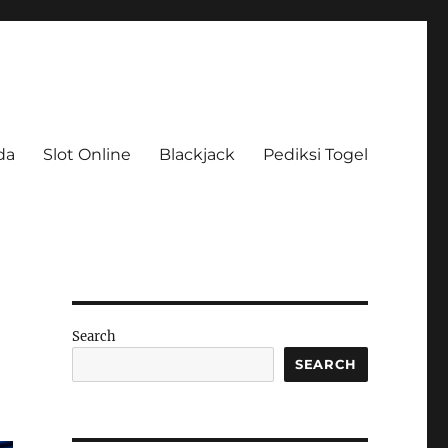
da
Slot Online
Blackjack
Pediksi Togel
Search
SEARCH