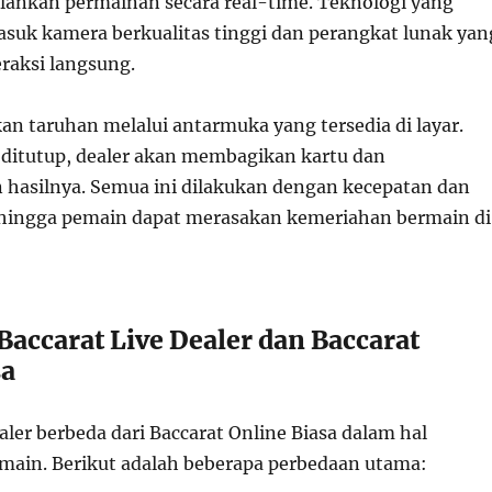
lankan permainan secara real-time. Teknologi yang
suk kamera berkualitas tinggi dan perangkat lunak yan
raksi langsung.
n taruhan melalui antarmuka yang tersedia di layar.
 ditutup, dealer akan membagikan kartu dan
hasilnya. Semua ini dilakukan dengan kecepatan dan
ehingga pemain dapat merasakan kemeriahan bermain di
Baccarat Live Dealer dan Baccarat
sa
aler berbeda dari Baccarat Online Biasa dalam hal
ain. Berikut adalah beberapa perbedaan utama: