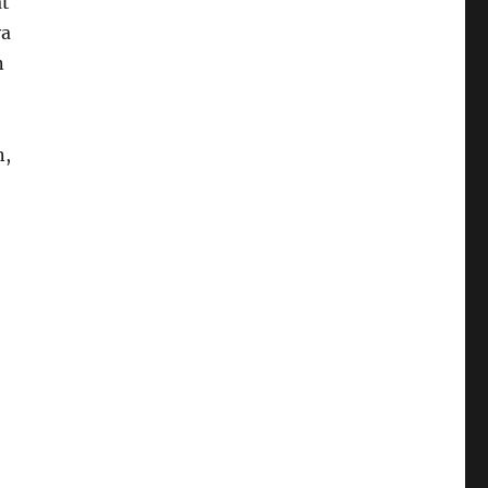
at
ya
n
n,