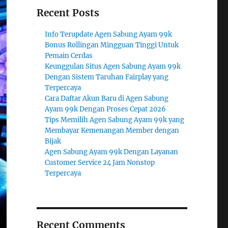
Recent Posts
Info Terupdate Agen Sabung Ayam 99k
Bonus Rollingan Mingguan Tinggi Untuk
Pemain Cerdas
Keunggulan Situs Agen Sabung Ayam 99k
Dengan Sistem Taruhan Fairplay yang
Terpercaya
Cara Daftar Akun Baru di Agen Sabung
Ayam 99k Dengan Proses Cepat 2026
Tips Memilih Agen Sabung Ayam 99k yang
Membayar Kemenangan Member dengan
Bijak
Agen Sabung Ayam 99k Dengan Layanan
Customer Service 24 Jam Nonstop
Terpercaya
Recent Comments