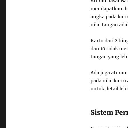
Aturan dasar B
mendapatkan dua
angka pada kartu
nilai tangan ada
Kartu dari 2 hin
dan 10 tidak memi
tangan yang leb
Ada juga aturan
pada nilai kart
untuk detail lebi
Sistem Per