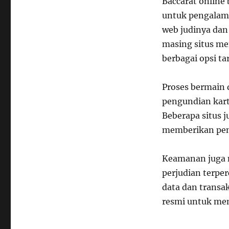
Baccarat online
untuk pengalama
web judinya dan
masing situs m
berbagai opsi ta
Proses bermain
pengundian kart
Beberapa situs 
memberikan peng
Keamanan juga m
perjudian terpe
data dan transak
resmi untuk men