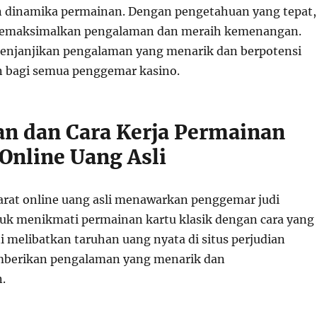
n dinamika permainan. Dengan pengetahuan yang tepat,
emaksimalkan pengalaman dan meraih kemenangan.
 menjanjikan pengalaman yang menarik dan berpotensi
bagi semua penggemar kasino.
an dan Cara Kerja Permainan
 Online Uang Asli
rat online uang asli menawarkan penggemar judi
k menikmati permainan kartu klasik dengan cara yang
i melibatkan taruhan uang nyata di situs perjudian
berikan pengalaman yang menarik dan
.