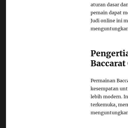
aturan dasar da
pemain dapat m
Judi online ini
menguntungkan 
Pengerti
Baccarat
Permainan Bacca
kesempatan untu
lebih modern. In
terkemuka, mem
menguntungkan