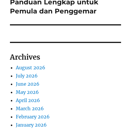
e
Panduan Lengkap untuk
p
x
i
Pemula dan Penggemar
o
t
s
g
p
t
o
a
:
s
t
t
Archives
:
i
August 2026
o
July 2026
n
June 2026
May 2026
April 2026
March 2026
February 2026
January 2026