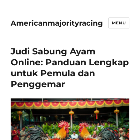
Americanmajorityracing
MENU
Judi Sabung Ayam
Online: Panduan Lengkap
untuk Pemula dan
Penggemar