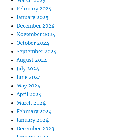
March 2025
February 2025
January 2025
December 2024
November 2024
October 2024
September 2024
August 2024
July 2024
June 2024
May 2024
April 2024
March 2024
February 2024
January 2024
December 2023