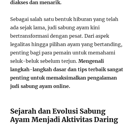
diakses dan menarik.
Sebagai salah satu bentuk hiburan yang telah
ada sejak lama, judi sabung ayam kini
bertransformasi dengan pesat. Dari aspek
legalitas hingga pilihan ayam yang bertanding,
penting bagi para pemain untuk memahami
seluk-beluk sebelum terjun.
Mengenali
langkah-langkah dasar dan tips terbaik sangat
penting untuk memaksimalkan pengalaman
judi sabung ayam online.
Sejarah dan Evolusi Sabung
Ayam Menjadi Aktivitas Daring