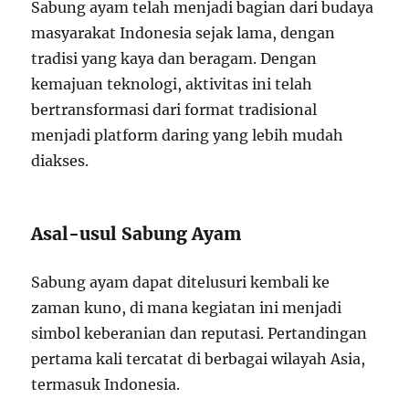
Sabung ayam telah menjadi bagian dari budaya
masyarakat Indonesia sejak lama, dengan
tradisi yang kaya dan beragam. Dengan
kemajuan teknologi, aktivitas ini telah
bertransformasi dari format tradisional
menjadi platform daring yang lebih mudah
diakses.
Asal-usul Sabung Ayam
Sabung ayam dapat ditelusuri kembali ke
zaman kuno, di mana kegiatan ini menjadi
simbol keberanian dan reputasi. Pertandingan
pertama kali tercatat di berbagai wilayah Asia,
termasuk Indonesia.