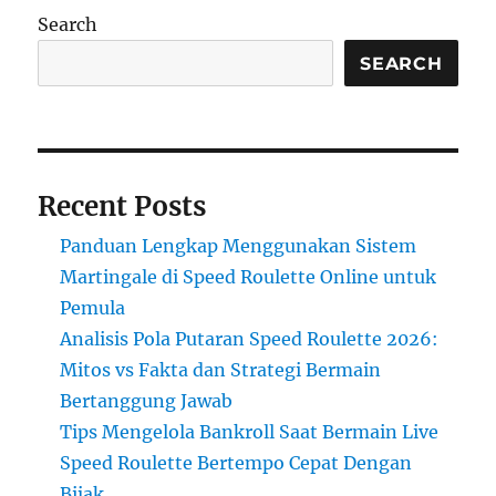
Search
SEARCH
Recent Posts
Panduan Lengkap Menggunakan Sistem
Martingale di Speed Roulette Online untuk
Pemula
Analisis Pola Putaran Speed Roulette 2026:
Mitos vs Fakta dan Strategi Bermain
Bertanggung Jawab
Tips Mengelola Bankroll Saat Bermain Live
Speed Roulette Bertempo Cepat Dengan
Bijak