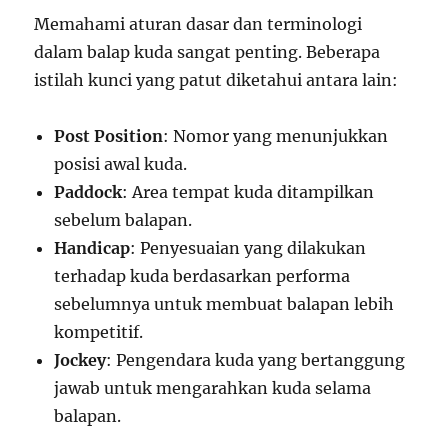
Memahami aturan dasar dan terminologi
dalam balap kuda sangat penting. Beberapa
istilah kunci yang patut diketahui antara lain:
Post Position
: Nomor yang menunjukkan
posisi awal kuda.
Paddock
: Area tempat kuda ditampilkan
sebelum balapan.
Handicap
: Penyesuaian yang dilakukan
terhadap kuda berdasarkan performa
sebelumnya untuk membuat balapan lebih
kompetitif.
Jockey
: Pengendara kuda yang bertanggung
jawab untuk mengarahkan kuda selama
balapan.