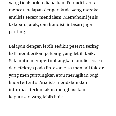
yang tidak boleh diabaikan. Penjudi harus
mencari balapan dengan kuda yang mereka
analisis secara mendalam. Memahami jenis
balapan, jarak, dan kondisi lintasan juga
penting.
Balapan dengan lebih sedikit peserta sering
kali memberikan peluang yang lebih baik.
Selain itu, mempertimbangkan kondisi cuaca
dan efeknya pada lintasan bisa menjadi faktor
yang menguntungkan atau merugikan bagi
kuda tertentu. Analisis mendalam dan
informasi terkini akan menghasilkan
keputusan yang lebih baik.