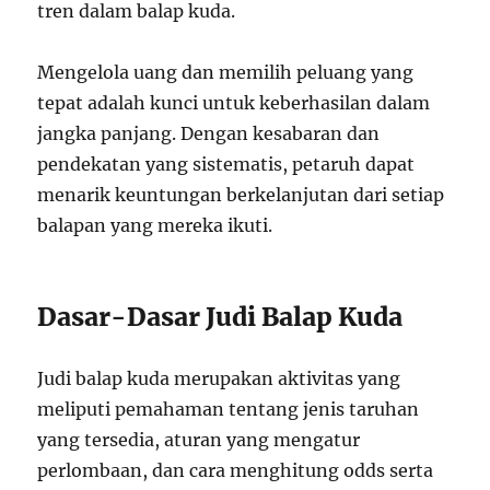
tren dalam balap kuda.
Mengelola uang dan memilih peluang yang
tepat adalah kunci untuk keberhasilan dalam
jangka panjang. Dengan kesabaran dan
pendekatan yang sistematis, petaruh dapat
menarik keuntungan berkelanjutan dari setiap
balapan yang mereka ikuti.
Dasar-Dasar Judi Balap Kuda
Judi balap kuda merupakan aktivitas yang
meliputi pemahaman tentang jenis taruhan
yang tersedia, aturan yang mengatur
perlombaan, dan cara menghitung odds serta