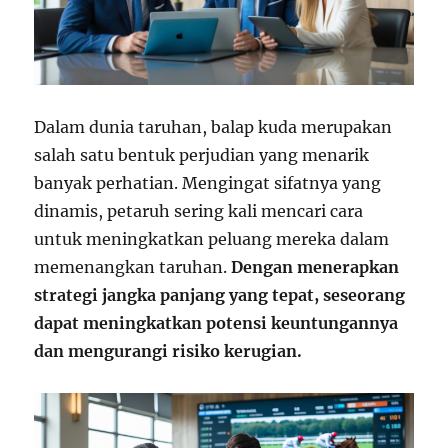
Dalam dunia taruhan, balap kuda merupakan
salah satu bentuk perjudian yang menarik
banyak perhatian. Mengingat sifatnya yang
dinamis, petaruh sering kali mencari cara
untuk meningkatkan peluang mereka dalam
memenangkan taruhan.
Dengan menerapkan
strategi jangka panjang yang tepat, seseorang
dapat meningkatkan potensi keuntungannya
dan mengurangi risiko kerugian.