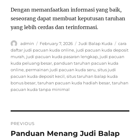
Dengan memanfaatkan informasi yang baik,
seseorang dapat membuat keputusan taruhan
yang lebih cerdas dan terinformasi.
A
P
C
T
admin
February 7, 2026
Judi Balap Kuda
cara
u
o
a
a
daftar judi pacuan kuda online
,
judi pacuan kuda deposit
t
s
t
g
murah
,
judi pacuan kuda pasaran lengkap
,
judi pacuan
h
t
e
s
kuda peluang besar
,
panduan taruhan pacuan kuda
o
e
g
online
,
permainan judi pacuan kuda seru
,
situs judi
r
d
o
pacuan kuda deposit kecil
,
situs taruhan balap kuda
o
r
bonus besar
,
taruhan pacuan kuda hadiah besar
,
taruhan
n
i
pacuan kuda tanpa minimal
e
s
P
PREVIOUS
o
Panduan Menang Judi Balap
P