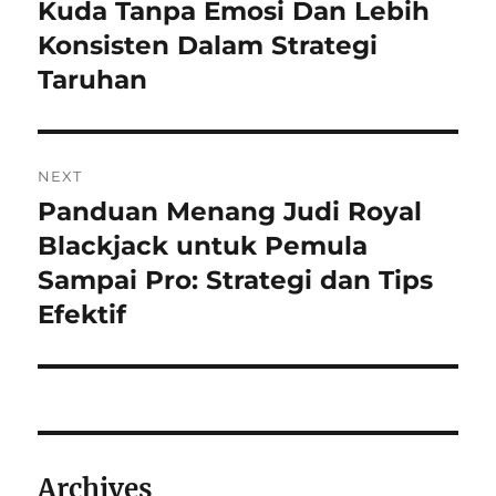
r
Kuda Tanpa Emosi Dan Lebih
s
e
Konsisten Dalam Strategi
t
v
Taruhan
i
n
o
a
u
NEXT
s
v
Panduan Menang Judi Royal
N
p
i
e
Blackjack untuk Pemula
o
x
Sampai Pro: Strategi dan Tips
s
g
t
Efektif
t
a
p
:
o
t
s
i
t
:
o
Archives