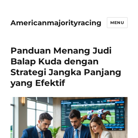
Americanmajorityracing
MENU
Panduan Menang Judi
Balap Kuda dengan
Strategi Jangka Panjang
yang Efektif