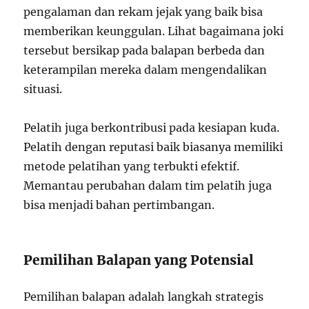
pengalaman dan rekam jejak yang baik bisa
memberikan keunggulan. Lihat bagaimana joki
tersebut bersikap pada balapan berbeda dan
keterampilan mereka dalam mengendalikan
situasi.
Pelatih juga berkontribusi pada kesiapan kuda.
Pelatih dengan reputasi baik biasanya memiliki
metode pelatihan yang terbukti efektif.
Memantau perubahan dalam tim pelatih juga
bisa menjadi bahan pertimbangan.
Pemilihan Balapan yang Potensial
Pemilihan balapan adalah langkah strategis