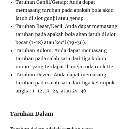
Taruhan Ganjil/Genap: Anda dapat
memasang taruhan pada apakah bola akan
jatuh di slot ganjil atau genap.
Taruhan Besar/Kecil: Anda dapat memasang
taruhan pada apakah bola akan jatuh di slot
besar (1-18) atau kecil (19-36).
Taruhan Kolom: Anda dapat memasang
taruhan pada salah satu dari tiga kolom
nomor yang terdapat di meja roda roulette.
Taruhan Dozen: Anda dapat memasang
taruhan pada salah satu dari tiga kelompok
angka: 1-12, 13-24, atau 25-36.
Taruhan Dalam
Taruhan dalam adalah taruhan yang