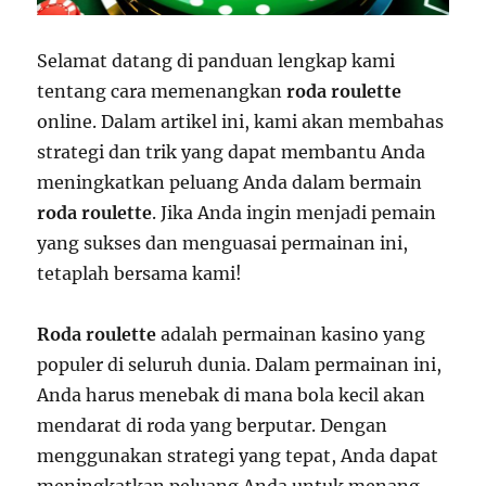
Selamat datang di panduan lengkap kami
tentang cara memenangkan
roda roulette
online. Dalam artikel ini, kami akan membahas
strategi dan trik yang dapat membantu Anda
meningkatkan peluang Anda dalam bermain
roda roulette
. Jika Anda ingin menjadi pemain
yang sukses dan menguasai permainan ini,
tetaplah bersama kami!
Roda roulette
adalah permainan kasino yang
populer di seluruh dunia. Dalam permainan ini,
Anda harus menebak di mana bola kecil akan
mendarat di roda yang berputar. Dengan
menggunakan strategi yang tepat, Anda dapat
meningkatkan peluang Anda untuk menang.