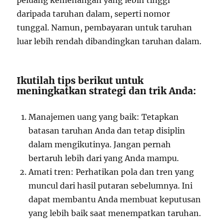
daripada taruhan dalam, seperti nomor
tunggal. Namun, pembayaran untuk taruhan
luar lebih rendah dibandingkan taruhan dalam.
Ikutilah tips berikut untuk
meningkatkan strategi dan trik Anda:
Manajemen uang yang baik: Tetapkan
batasan taruhan Anda dan tetap disiplin
dalam mengikutinya. Jangan pernah
bertaruh lebih dari yang Anda mampu.
Amati tren: Perhatikan pola dan tren yang
muncul dari hasil putaran sebelumnya. Ini
dapat membantu Anda membuat keputusan
yang lebih baik saat menempatkan taruhan.