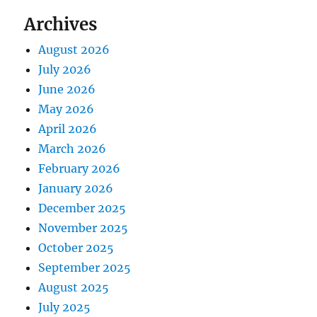
t
s
a
Archives
:
t
t
:
August 2026
July 2026
i
June 2026
o
May 2026
April 2026
n
March 2026
February 2026
January 2026
December 2025
November 2025
October 2025
September 2025
August 2025
July 2025