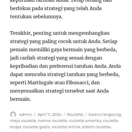
berfokus pada strategi yang telah Anda
tentukan sebelumnya.
Terakhir, penting untuk mengembangkan
strategi yang paling cocok untuk Anda. Setiap
pemain memiliki gaya bermain yang berbeda,
jadi carilah strategi yang sesuai dengan
kepribadian dan preferensi taruhan Anda. Anda
dapat mencoba strategi taruhan yang berbeda,
seperti Martingale atau Fibonacci, dan
menyesuaikan strategi tersebut saat Anda
bermain.
A
P
C
T
admin
April 11, 2024
Roulette
kasino langsung
,
u
o
a
a
meja roulette
,
nomor roulette
,
roulette amerika
,
roulette
t
s
t
g
eropa
,
roulette gratis
,
roulette online
,
sistem roulette
,