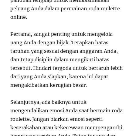
peluang Anda dalam permainan roda roulette
online.
Pertama, sangat penting untuk mengelola
uang Anda dengan bijak. Tetapkan batas
taruhan yang sesuai dengan anggaran Anda,
dan tetap disiplin dalam mengikuti batas
tersebut. Hindari tergoda untuk bertaruh lebih
dari yang Anda siapkan, karena ini dapat
mengakibatkan kerugian besar.
Selanjutnya, ada baiknya untuk
mengendalikan emosi Anda saat bermain roda
roulette. Jangan biarkan emosi seperti
keserakahan atau kekecewaan mempengaruhi
keputusan taruhan Anda. Tetap tenang dan