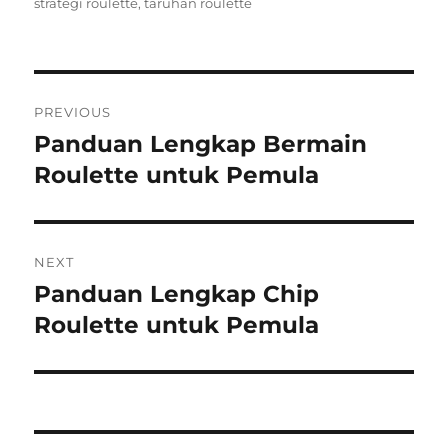
h
t
e
s
strategi roulette
,
taruhan roulette
o
e
g
r
d
o
o
r
n
i
P
e
PREVIOUS
s
o
Panduan Lengkap Bermain
P
r
Roulette untuk Pemula
s
e
t
v
i
n
NEXT
o
Panduan Lengkap Chip
N
a
u
e
Roulette untuk Pemula
s
v
x
p
t
i
o
p
s
g
o