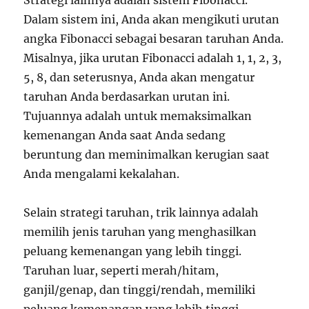
Dalam sistem ini, Anda akan mengikuti urutan
angka Fibonacci sebagai besaran taruhan Anda.
Misalnya, jika urutan Fibonacci adalah 1, 1, 2, 3,
5, 8, dan seterusnya, Anda akan mengatur
taruhan Anda berdasarkan urutan ini.
Tujuannya adalah untuk memaksimalkan
kemenangan Anda saat Anda sedang
beruntung dan meminimalkan kerugian saat
Anda mengalami kekalahan.
Selain strategi taruhan, trik lainnya adalah
memilih jenis taruhan yang menghasilkan
peluang kemenangan yang lebih tinggi.
Taruhan luar, seperti merah/hitam,
ganjil/genap, dan tinggi/rendah, memiliki
peluang kemenangan yang lebih tinggi