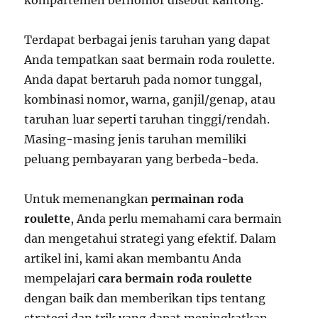
Terdapat berbagai jenis taruhan yang dapat
Anda tempatkan saat bermain roda roulette.
Anda dapat bertaruh pada nomor tunggal,
kombinasi nomor, warna, ganjil/genap, atau
taruhan luar seperti taruhan tinggi/rendah.
Masing-masing jenis taruhan memiliki
peluang pembayaran yang berbeda-beda.
Untuk memenangkan
permainan roda
roulette
, Anda perlu memahami cara bermain
dan mengetahui strategi yang efektif. Dalam
artikel ini, kami akan membantu Anda
mempelajari
cara bermain roda roulette
dengan baik dan memberikan tips tentang
strategi dan trik yang dapat meningkatkan