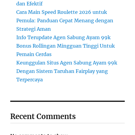
dan Efektif
Cara Main Speed Roulette 2026 untuk
Pemula: Panduan Cepat Menang dengan
Strategi Aman
Info Terupdate Agen Sabung Ayam 99k
Bonus Rollingan Mingguan Tinggi Untuk
Pemain Cerdas
Keunggulan Situs Agen Sabung Ayam 99k
Dengan Sistem Taruhan Fairplay yang
Terpercaya
Recent Comments