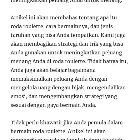
Artikel ini akan membahas tentang apa itu
roda roulette, cara bermainnya, dan jenis
taruhan yang bisa Anda tempatkan. Kami juga
akan membagikan strategi dan trik yang bisa
Anda gunakan untuk meningkatkan peluang
menang Anda di roda roulette. Tidak hanya itu,
Anda juga akan belajar bagaimana
memaksimalkan peluang Anda dengan
mengelola uang dengan bijak, mengendalikan
emosi, dan mengembangkan strategi yang
sesuai dengan gaya bermain Anda.
Tidak perlu khawatir jika Anda pemula dalam
bermain roda roulette. Artikel ini akan
memberikan panduan langkah demi langkah