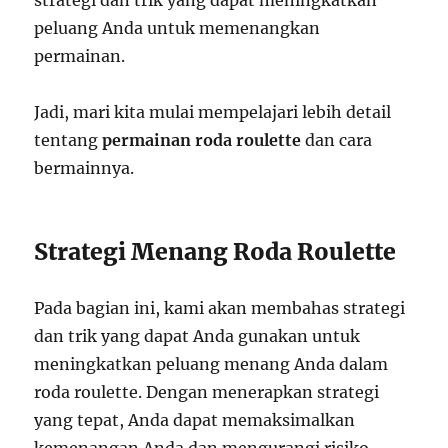
peluang Anda untuk memenangkan
permainan.
Jadi, mari kita mulai mempelajari lebih detail
tentang
permainan roda roulette
dan cara
bermainnya.
Strategi Menang Roda Roulette
Pada bagian ini, kami akan membahas strategi
dan trik yang dapat Anda gunakan untuk
meningkatkan peluang menang Anda dalam
roda roulette. Dengan menerapkan strategi
yang tepat, Anda dapat memaksimalkan
kemenangan Anda dan mengurangi risiko