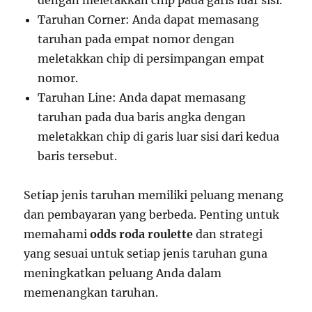
Taruhan Corner: Anda dapat memasang
taruhan pada empat nomor dengan
meletakkan chip di persimpangan empat
nomor.
Taruhan Line: Anda dapat memasang
taruhan pada dua baris angka dengan
meletakkan chip di garis luar sisi dari kedua
baris tersebut.
Setiap jenis taruhan memiliki peluang menang
dan pembayaran yang berbeda. Penting untuk
memahami
odds roda roulette
dan strategi
yang sesuai untuk setiap jenis taruhan guna
meningkatkan peluang Anda dalam
memenangkan taruhan.