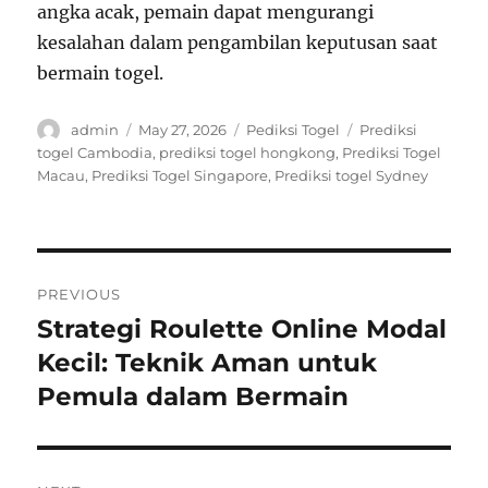
angka acak, pemain dapat mengurangi
kesalahan dalam pengambilan keputusan saat
bermain togel.
A
P
C
T
admin
May 27, 2026
Pediksi Togel
Prediksi
u
o
a
a
togel Cambodia
,
prediksi togel hongkong
,
Prediksi Togel
t
s
t
g
Macau
,
Prediksi Togel Singapore
,
Prediksi togel Sydney
h
t
e
s
o
e
g
r
d
o
o
r
P
n
i
PREVIOUS
e
o
Strategi Roulette Online Modal
P
s
r
Kecil: Teknik Aman untuk
s
e
Pemula dalam Bermain
t
v
i
n
o