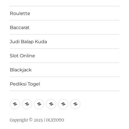
Roulette
Baccarat
Judi Balap Kuda
Slot Online
Blackjack
Pediksi Togel
Roulette
Baccarat
Judi
Slot
Blackjack
Pediksi
Balap
Online
Togel
Kuda
Copyright © 2025 |
OLXTOTO