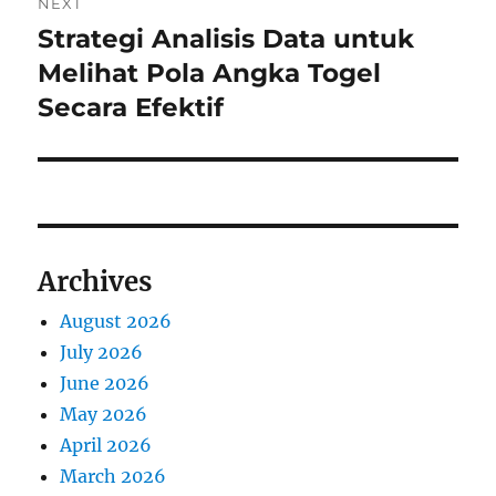
NEXT
a
u
Strategi Analisis Data untuk
N
s
v
e
Melihat Pola Angka Togel
p
x
i
Secara Efektif
o
t
s
g
p
t
o
a
:
s
t
t
Archives
:
i
August 2026
o
July 2026
n
June 2026
May 2026
April 2026
March 2026