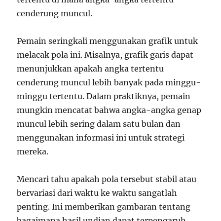
cenderung muncul.
Pemain seringkali menggunakan grafik untuk
melacak pola ini. Misalnya, grafik garis dapat
menunjukkan apakah angka tertentu
cenderung muncul lebih banyak pada minggu-
minggu tertentu. Dalam praktiknya, pemain
mungkin mencatat bahwa angka-angka genap
muncul lebih sering dalam satu bulan dan
menggunakan informasi ini untuk strategi
mereka.
Mencari tahu apakah pola tersebut stabil atau
bervariasi dari waktu ke waktu sangatlah
penting. Ini memberikan gambaran tentang
bagaimana hasil undian dapat terpengaruh