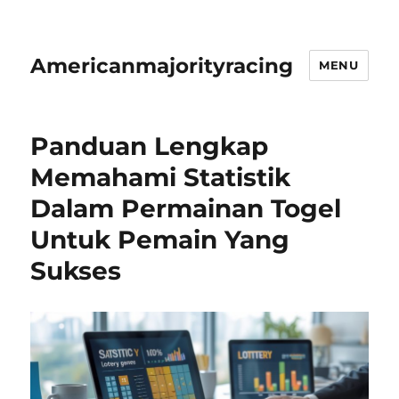
Americanmajorityracing
MENU
Panduan Lengkap
Memahami Statistik
Dalam Permainan Togel
Untuk Pemain Yang
Sukses