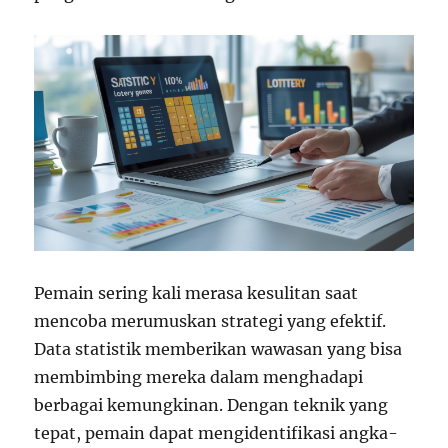
Pemain sering kali merasa kesulitan saat
mencoba merumuskan strategi yang efektif.
Data statistik memberikan wawasan yang bisa
membimbing mereka dalam menghadapi
berbagai kemungkinan. Dengan teknik yang
tepat, pemain dapat mengidentifikasi angka-