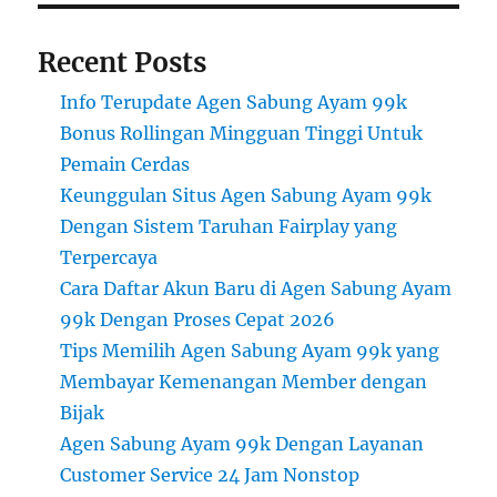
Recent Posts
Info Terupdate Agen Sabung Ayam 99k
Bonus Rollingan Mingguan Tinggi Untuk
Pemain Cerdas
Keunggulan Situs Agen Sabung Ayam 99k
Dengan Sistem Taruhan Fairplay yang
Terpercaya
Cara Daftar Akun Baru di Agen Sabung Ayam
99k Dengan Proses Cepat 2026
Tips Memilih Agen Sabung Ayam 99k yang
Membayar Kemenangan Member dengan
Bijak
Agen Sabung Ayam 99k Dengan Layanan
Customer Service 24 Jam Nonstop