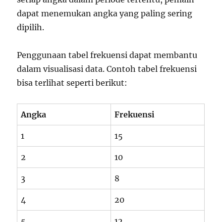
dapat menemukan angka yang paling sering
dipilih.
Penggunaan tabel frekuensi dapat membantu
dalam visualisasi data. Contoh tabel frekuensi
bisa terlihat seperti berikut:
Angka
Frekuensi
1
15
2
10
3
8
4
20
5
12