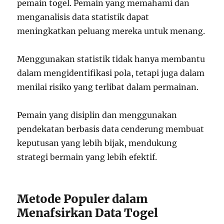
pemain togel. Pemain yang memahami dan
menganalisis data statistik dapat
meningkatkan peluang mereka untuk menang.
Menggunakan statistik tidak hanya membantu
dalam mengidentifikasi pola, tetapi juga dalam
menilai risiko yang terlibat dalam permainan.
Pemain yang disiplin dan menggunakan
pendekatan berbasis data cenderung membuat
keputusan yang lebih bijak, mendukung
strategi bermain yang lebih efektif.
Metode Populer dalam
Menafsirkan Data Togel