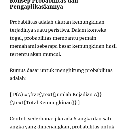
Konsep Probabilitas dan
Pengaplikasiannya
Probabilitas adalah ukuran kemungkinan
terjadinya suatu peristiwa. Dalam konteks
togel, probabilitas membantu pemain
memahami seberapa besar kemungkinan hasil
tertentu akan muncul.
Rumus dasar untuk menghitung probabilitas
adalah:
[ P(A) = \frac{\text{Jumlah Kejadian A}}
{\text{Total Kemungkinan}} ]
Contoh sederhana: jika ada 6 angka dan satu
angka yang dimenangkan, probabilitas untuk