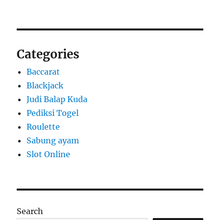
Categories
Baccarat
Blackjack
Judi Balap Kuda
Pediksi Togel
Roulette
Sabung ayam
Slot Online
Search