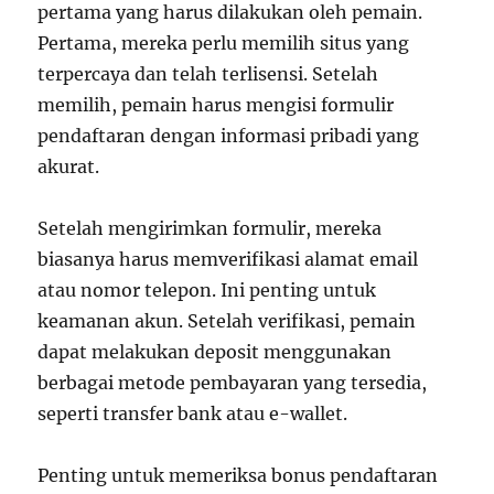
pertama yang harus dilakukan oleh pemain.
Pertama, mereka perlu memilih situs yang
terpercaya dan telah terlisensi. Setelah
memilih, pemain harus mengisi formulir
pendaftaran dengan informasi pribadi yang
akurat.
Setelah mengirimkan formulir, mereka
biasanya harus memverifikasi alamat email
atau nomor telepon. Ini penting untuk
keamanan akun. Setelah verifikasi, pemain
dapat melakukan deposit menggunakan
berbagai metode pembayaran yang tersedia,
seperti transfer bank atau e-wallet.
Penting untuk memeriksa bonus pendaftaran