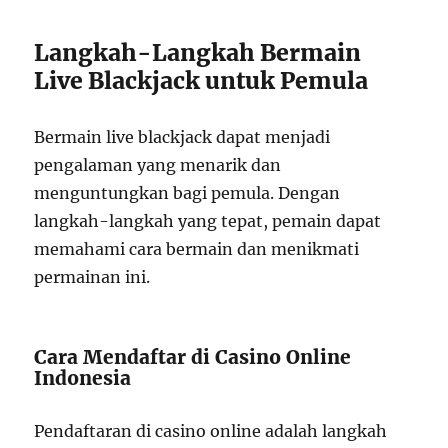
Langkah-Langkah Bermain
Live Blackjack untuk Pemula
Bermain live blackjack dapat menjadi
pengalaman yang menarik dan
menguntungkan bagi pemula. Dengan
langkah-langkah yang tepat, pemain dapat
memahami cara bermain dan menikmati
permainan ini.
Cara Mendaftar di Casino Online
Indonesia
Pendaftaran di casino online adalah langkah