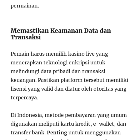
permainan.
Memastikan Keamanan Data dan
Transaksi
Pemain harus memilih kasino live yang
menerapkan teknologi enkripsi untuk
melindungi data pribadi dan transaksi
keuangan. Pastikan platform tersebut memiliki
lisensi yang valid dan diatur oleh otoritas yang
terpercaya.
Di Indonesia, metode pembayaran yang umum
digunakan meliputi kartu kredit, e-wallet, dan
transfer bank.
Penting
untuk menggunakan