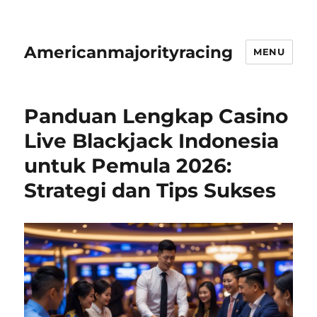
Americanmajorityracing
MENU
Panduan Lengkap Casino
Live Blackjack Indonesia
untuk Pemula 2026:
Strategi dan Tips Sukses