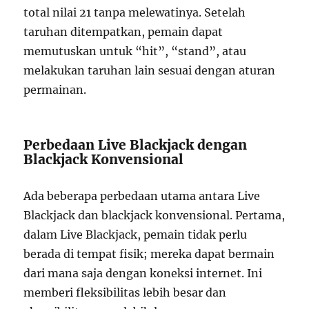
total nilai 21 tanpa melewatinya. Setelah
taruhan ditempatkan, pemain dapat
memutuskan untuk “hit”, “stand”, atau
melakukan taruhan lain sesuai dengan aturan
permainan.
Perbedaan Live Blackjack dengan
Blackjack Konvensional
Ada beberapa perbedaan utama antara Live
Blackjack dan blackjack konvensional. Pertama,
dalam Live Blackjack, pemain tidak perlu
berada di tempat fisik; mereka dapat bermain
dari mana saja dengan koneksi internet. Ini
memberi fleksibilitas lebih besar dan