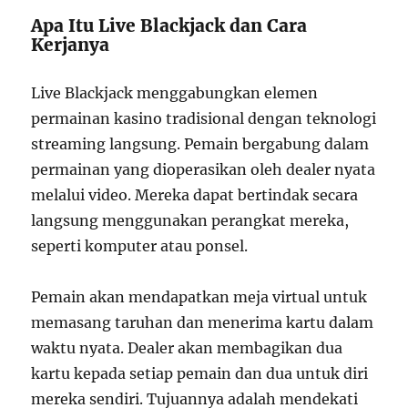
Apa Itu Live Blackjack dan Cara
Kerjanya
Live Blackjack menggabungkan elemen
permainan kasino tradisional dengan teknologi
streaming langsung. Pemain bergabung dalam
permainan yang dioperasikan oleh dealer nyata
melalui video. Mereka dapat bertindak secara
langsung menggunakan perangkat mereka,
seperti komputer atau ponsel.
Pemain akan mendapatkan meja virtual untuk
memasang taruhan dan menerima kartu dalam
waktu nyata. Dealer akan membagikan dua
kartu kepada setiap pemain dan dua untuk diri
mereka sendiri. Tujuannya adalah mendekati