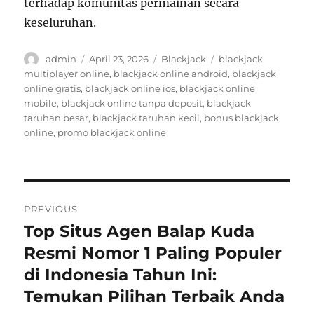
terhadap komunitas permainan secara
keseluruhan.
A
P
C
T
admin
April 23, 2026
Blackjack
blackjack
u
o
a
a
multiplayer online
,
blackjack online android
,
blackjack
t
s
t
g
online gratis
,
blackjack online ios
,
blackjack online
h
t
e
s
mobile
,
blackjack online tanpa deposit
,
blackjack
o
e
g
taruhan besar
,
blackjack taruhan kecil
,
bonus blackjack
r
d
o
online
,
promo blackjack online
o
r
n
i
e
s
P
PREVIOUS
o
Top Situs Agen Balap Kuda
P
r
Resmi Nomor 1 Paling Populer
s
e
di Indonesia Tahun Ini:
t
v
Temukan Pilihan Terbaik Anda
i
n