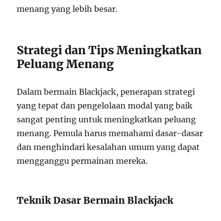
menang yang lebih besar.
Strategi dan Tips Meningkatkan
Peluang Menang
Dalam bermain Blackjack, penerapan strategi
yang tepat dan pengelolaan modal yang baik
sangat penting untuk meningkatkan peluang
menang. Pemula harus memahami dasar-dasar
dan menghindari kesalahan umum yang dapat
mengganggu permainan mereka.
Teknik Dasar Bermain Blackjack