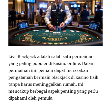
Live Blackjack adalah salah satu permainan
yang paling populer di kasino online. Dalam
permainan ini, pemain dapat merasakan
pengalaman bermain blackjack di kasino fisik
tanpa harus meninggalkan rumah. Ini
mencakup berbagai aspek penting yang perlu
dipahami oleh pemula.