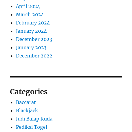
April 2024
March 2024
February 2024
January 2024
December 2023
January 2023
December 2022
Categories
Baccarat
Blackjack
Judi Balap Kuda
Pediksi Togel