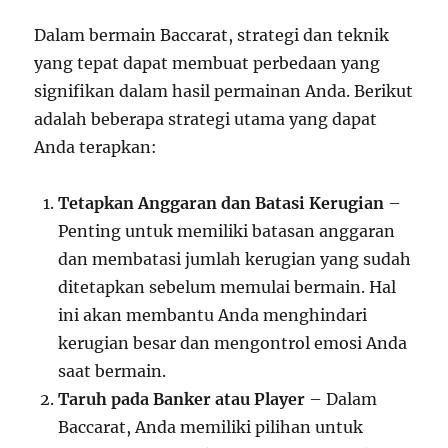
Dalam bermain Baccarat, strategi dan teknik
yang tepat dapat membuat perbedaan yang
signifikan dalam hasil permainan Anda. Berikut
adalah beberapa strategi utama yang dapat
Anda terapkan:
Tetapkan Anggaran dan Batasi Kerugian
–
Penting untuk memiliki batasan anggaran
dan membatasi jumlah kerugian yang sudah
ditetapkan sebelum memulai bermain. Hal
ini akan membantu Anda menghindari
kerugian besar dan mengontrol emosi Anda
saat bermain.
Taruh pada Banker atau Player
– Dalam
Baccarat, Anda memiliki pilihan untuk