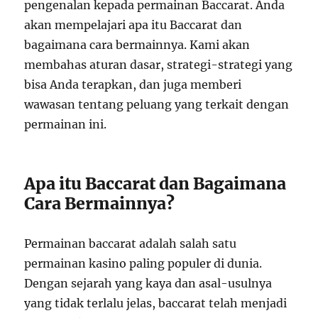
pengenalan kepada permainan Baccarat. Anda
akan mempelajari apa itu Baccarat dan
bagaimana cara bermainnya. Kami akan
membahas aturan dasar, strategi-strategi yang
bisa Anda terapkan, dan juga memberi
wawasan tentang peluang yang terkait dengan
permainan ini.
Apa itu Baccarat dan Bagaimana
Cara Bermainnya?
Permainan baccarat adalah salah satu
permainan kasino paling populer di dunia.
Dengan sejarah yang kaya dan asal-usulnya
yang tidak terlalu jelas, baccarat telah menjadi