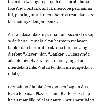
favorit di kalangan penjudi di seluruh dunia.
Jika Anda tertarik untuk mencoba permainan
ini, penting untuk memahami aturan dan cara
bermainnya dengan benar.
Aturan dasar dalam permainan baccarat cukup
sederhana. Pemain akan bermain melawan
bankir dan bertaruh pada dua tangan yang
disebut “Player” dan “Banker”. Tugas Anda
adalah menebak tangan mana yang akan
mendekati nilai 9 atau bahkan mendapatkan
nilai 9.
Permainan dimulai dengan pembagian dua
kartu kepada “Player” dan “Banker”. Setiap
kartu memiliki nilai tertentu. Kartu bernilai 10