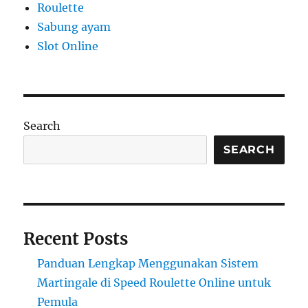
Roulette
Sabung ayam
Slot Online
Search
SEARCH
Recent Posts
Panduan Lengkap Menggunakan Sistem
Martingale di Speed Roulette Online untuk
Pemula