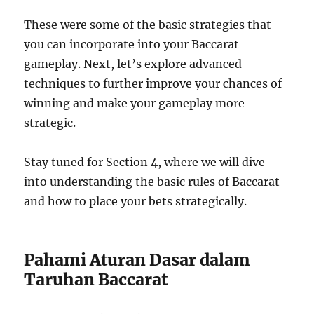
These were some of the basic strategies that
you can incorporate into your Baccarat
gameplay. Next, let’s explore advanced
techniques to further improve your chances of
winning and make your gameplay more
strategic.
Stay tuned for Section 4, where we will dive
into understanding the basic rules of Baccarat
and how to place your bets strategically.
Pahami Aturan Dasar dalam
Taruhan Baccarat