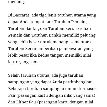
menang.
Di Baccarat, ada tiga jenis taruhan utama yang
dapat Anda tempatkan: Taruhan Pemain,
Taruhan Bankir, dan Taruhan Seri. Taruhan
Pemain dan Taruhan Bankir memiliki peluang
yang lebih besar untuk menang, sementara
Taruhan Seri memberikan pembayaran yang
lebih besar jika kedua tangan memiliki nilai
kartu yang sama.
Selain taruhan utama, ada juga taruhan
sampingan yang dapat Anda pertimbangkan.
Beberapa taruhan sampingan umum termasuk
Pair (pasangan kartu dengan nilai yang sama)
dan Either Pair (pasangan kartu dengan nilai