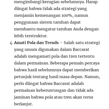
mengimbangi kerugian sebelumnya. Harap
diingat bahwa tidak ada strategi yang
menjamin kemenangan 100%, namun
penggunaan sistem taruhan dapat
membantu mengatur taruhan Anda dengan
lebih terstruktur.
Amati Pola dan Trends
– Salah satu strategi
yang umum digunakan dalam Baccarat
adalah mengamati pola dan tren tertentu
dalam permainan. Beberapa pemain percaya
bahwa hasil sebelumnya dapat memberikan
petunjuk tentang hasil masa depan. Namun,
perlu diingat bahwa Baccarat adalah
permainan keberuntungan dan tidak ada
jaminan bahwa pola atau tren akan terus
berlanjut.