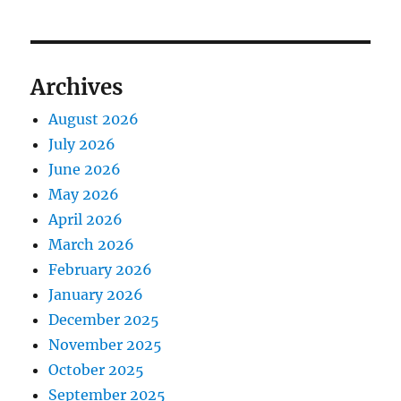
i
o
p
s
g
o
t
s
a
Archives
:
t
t
:
August 2026
July 2026
i
June 2026
o
May 2026
April 2026
n
March 2026
February 2026
January 2026
December 2025
November 2025
October 2025
September 2025