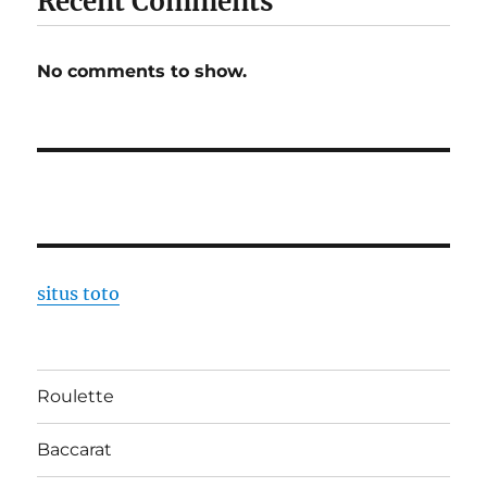
Recent Comments
No comments to show.
situs toto
Roulette
Baccarat