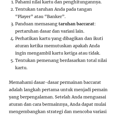
Pahami nilai kartu dan penghitungannya.
Tentukan taruhan Anda pada tangan
“Player” atau “Banker”.
Panduan memasang
taruhan baccarat
:
pertaruhan dasar dan variasi lain.
Perhatikan kartu yang dibagikan dan ikuti
aturan ketika memutuskan apakah Anda
ingin mengambil kartu ketiga atau tidak.
Tentukan pemenang berdasarkan total nilai
kartu.
Memahami dasar-dasar permainan baccarat
adalah langkah pertama untuk menjadi pemain
yang berpengalaman. Setelah Anda menguasai
aturan dan cara bermainnya, Anda dapat mulai
mengembangkan strategi dan mencoba variasi