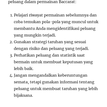
peluang dalam permainan Baccarat:
Pelajari riwayat permainan sebelumnya dan
coba temukan pola-pola yang muncul untuk
membantu Anda mengidentifikasi peluang
yang mungkin terjadi.
Gunakan strategi taruhan yang sesuai
dengan risiko dan peluang yang terjadi.
Perhatikan peluang dan statistik saat
bermain untuk membuat keputusan yang
lebih baik.
Jangan mengandalkan keberuntungan
semata, tetapi gunakan informasi tentang
peluang untuk membuat taruhan yang lebih
bijaksana.