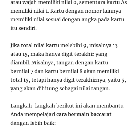
atau wajah memiliki nilai 0, sementara kartu As
memiliki nilai 1. Kartu dengan nomor lainnya
memiliki nilai sesuai dengan angka pada kartu
itu sendiri.
Jika total nilai kartu melebihi 9, misalnya 13
atau 15, maka hanya digit terakhir yang
diambil. Misalnya, tangan dengan kartu
bernilai 7 dan kartu bernilai 8 akan memiliki
total 15, tetapi hanya digit terakhirnya, yaitu 5,
yang akan dihitung sebagai nilai tangan.
Langkah-langkah berikut ini akan membantu
Anda mempelajari
cara bermain baccarat
dengan lebih baik: