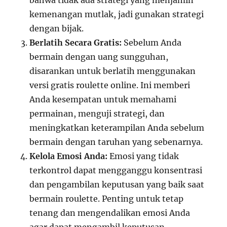
kemenangan mutlak, jadi gunakan strategi
dengan bijak.
Berlatih Secara Gratis:
Sebelum Anda
bermain dengan uang sungguhan,
disarankan untuk berlatih menggunakan
versi gratis roulette online. Ini memberi
Anda kesempatan untuk memahami
permainan, menguji strategi, dan
meningkatkan keterampilan Anda sebelum
bermain dengan taruhan yang sebenarnya.
Kelola Emosi Anda:
Emosi yang tidak
terkontrol dapat mengganggu konsentrasi
dan pengambilan keputusan yang baik saat
bermain roulette. Penting untuk tetap
tenang dan mengendalikan emosi Anda
agar dapat mengambil keputusan