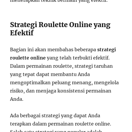
Strategi Roulette Online yang
Efektif
Bagian ini akan membahas beberapa
strategi
roulette online
yang telah terbukti efektif.
Dalam permainan roulette, strategi taruhan
yang tepat dapat membantu Anda
mengoptimalkan peluang menang, mengelola
risiko, dan menjaga konsistensi permainan
Anda.
Ada berbagai strategi yang dapat Anda
terapkan dalam permainan roulette online.
Salah satu strategi yang populer adalah