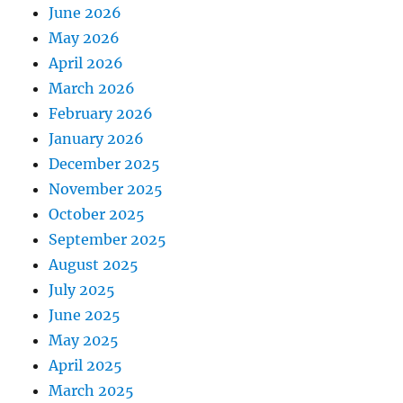
June 2026
o
May 2026
April 2026
n
March 2026
February 2026
January 2026
December 2025
November 2025
October 2025
September 2025
August 2025
July 2025
June 2025
May 2025
April 2025
March 2025