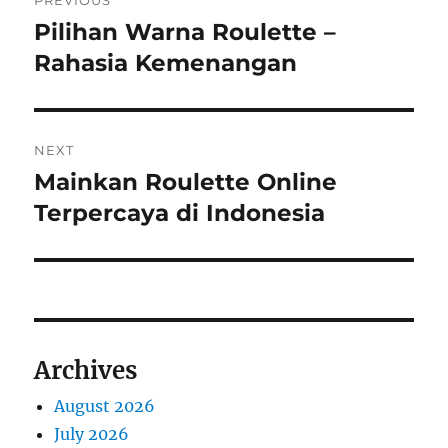
s
o
Pilihan Warna Roulette –
P
r
Rahasia Kemenangan
s
e
t
v
i
n
NEXT
o
Mainkan Roulette Online
N
a
u
e
Terpercaya di Indonesia
s
v
x
p
t
i
o
p
s
g
o
t
s
a
Archives
:
t
t
:
August 2026
July 2026
i