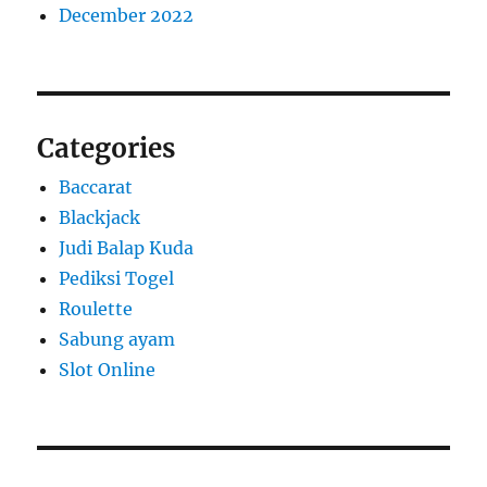
December 2022
Categories
Baccarat
Blackjack
Judi Balap Kuda
Pediksi Togel
Roulette
Sabung ayam
Slot Online