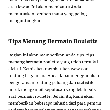
atau lawan. Ini akan membantu Anda
memutuskan taruhan mana yang paling
menguntungkan.
Tips Menang Bermain Roulette
Bagian ini akan memberikan Anda tips-
tips
menang bermain roulette
yang telah terbukti
efektif. Kami akan memberikan wawasan
tentang bagaimana Anda dapat menggunakan
pengetahuan tentang peluang dan statistik
untuk mengambil keputusan yang lebih baik
saat bermain roulette. Selain itu, kami akan
memberikan beberapa rahasia dari para pemain
roulette berpengalaman yang dapat membantu