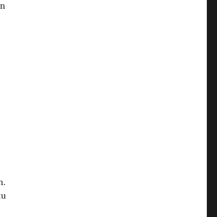
an
n.
tu