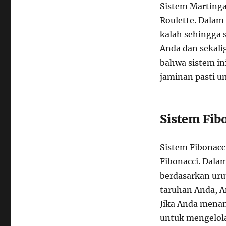
Sistem Martinga
Roulette. Dalam
kalah sehingga
Anda dan sekali
bahwa sistem in
jaminan pasti 
Sistem Fib
Sistem Fibonacc
Fibonacci. Dala
berdasarkan uru
taruhan Anda, A
Jika Anda menan
untuk mengelola