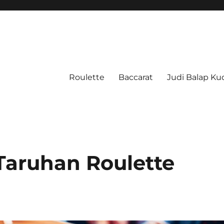
Roulette
Baccarat
Judi Balap Ku
Taruhan Roulette