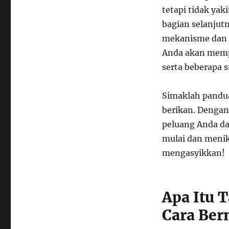
tetapi tidak yak
bagian selanjut
mekanisme dan
Anda akan mempel
serta beberapa s
Simaklah pandua
berikan. Denga
peluang Anda da
mulai dan menik
mengasyikkan!
Apa Itu 
Cara Ber