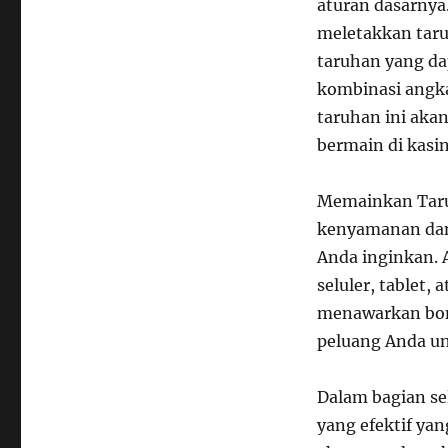
aturan dasarnya
meletakkan taru
taruhan yang da
kombinasi angka
taruhan ini ak
bermain di kasin
Memainkan Taru
kenyamanan dan
Anda inginkan. 
seluler, tablet,
menawarkan bon
peluang Anda u
Dalam bagian se
yang efektif ya