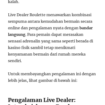
kalah.
Live Dealer Roulette menawarkan kombinasi
sempurna antara kemudahan bermain secara
online dan pengalaman nyata dengan
bandar
langsung
. Para pemain dapat merasakan
sensasi adrenalin yang sama seperti berada di
kasino fisik sambil tetap menikmati
kenyamanan bermain dari rumah mereka
sendiri.
Untuk membayangkan pengalaman ini dengan
lebih jelas, lihat gambar di bawah ini:
Pengalaman Live Dealer: