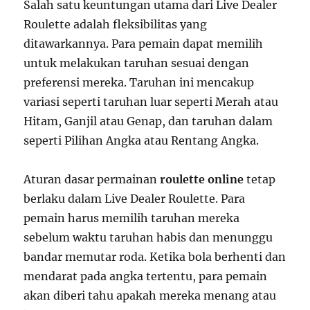
Salah satu keuntungan utama dari Live Dealer
Roulette adalah fleksibilitas yang
ditawarkannya. Para pemain dapat memilih
untuk melakukan taruhan sesuai dengan
preferensi mereka. Taruhan ini mencakup
variasi seperti taruhan luar seperti Merah atau
Hitam, Ganjil atau Genap, dan taruhan dalam
seperti Pilihan Angka atau Rentang Angka.
Aturan dasar permainan
roulette online
tetap
berlaku dalam Live Dealer Roulette. Para
pemain harus memilih taruhan mereka
sebelum waktu taruhan habis dan menunggu
bandar memutar roda. Ketika bola berhenti dan
mendarat pada angka tertentu, para pemain
akan diberi tahu apakah mereka menang atau