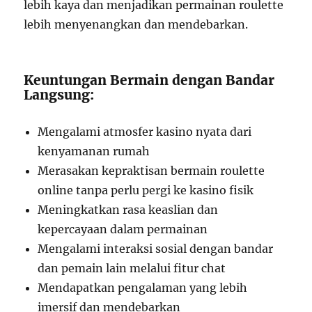
lebih kaya dan menjadikan permainan roulette
lebih menyenangkan dan mendebarkan.
Keuntungan Bermain dengan Bandar
Langsung:
Mengalami atmosfer kasino nyata dari
kenyamanan rumah
Merasakan kepraktisan bermain roulette
online tanpa perlu pergi ke kasino fisik
Meningkatkan rasa keaslian dan
kepercayaan dalam permainan
Mengalami interaksi sosial dengan bandar
dan pemain lain melalui fitur chat
Mendapatkan pengalaman yang lebih
imersif dan mendebarkan