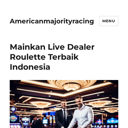
Americanmajorityracing
MENU
Mainkan Live Dealer
Roulette Terbaik
Indonesia