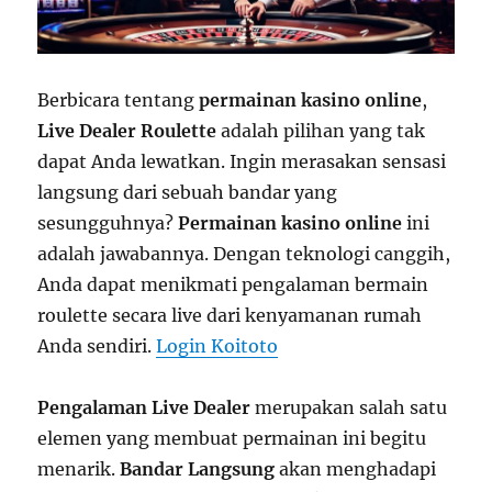
Berbicara tentang
permainan kasino online
,
Live Dealer Roulette
adalah pilihan yang tak
dapat Anda lewatkan. Ingin merasakan sensasi
langsung dari sebuah bandar yang
sesungguhnya?
Permainan kasino online
ini
adalah jawabannya. Dengan teknologi canggih,
Anda dapat menikmati pengalaman bermain
roulette secara live dari kenyamanan rumah
Anda sendiri.
Login Koitoto
Pengalaman Live Dealer
merupakan salah satu
elemen yang membuat permainan ini begitu
menarik.
Bandar Langsung
akan menghadapi