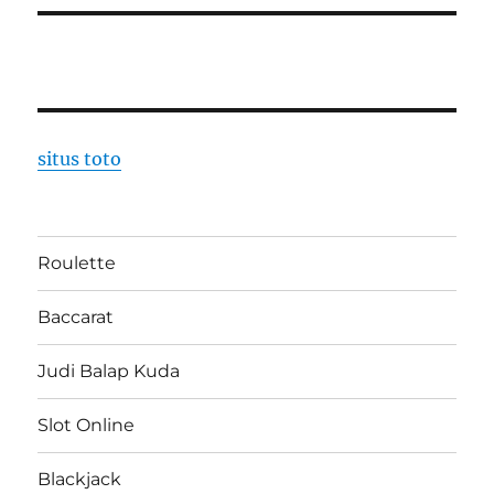
situs toto
Roulette
Baccarat
Judi Balap Kuda
Slot Online
Blackjack