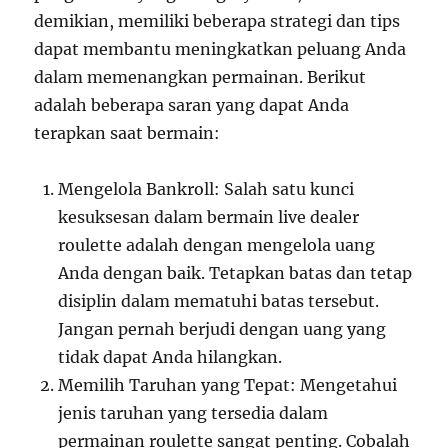
demikian, memiliki beberapa strategi dan tips
dapat membantu meningkatkan peluang Anda
dalam memenangkan permainan. Berikut
adalah beberapa saran yang dapat Anda
terapkan saat bermain:
Mengelola Bankroll: Salah satu kunci
kesuksesan dalam bermain live dealer
roulette adalah dengan mengelola uang
Anda dengan baik. Tetapkan batas dan tetap
disiplin dalam mematuhi batas tersebut.
Jangan pernah berjudi dengan uang yang
tidak dapat Anda hilangkan.
Memilih Taruhan yang Tepat: Mengetahui
jenis taruhan yang tersedia dalam
permainan roulette sangat penting. Cobalah