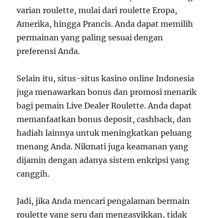
varian roulette, mulai dari roulette Eropa,
Amerika, hingga Prancis. Anda dapat memilih
permainan yang paling sesuai dengan
preferensi Anda.
Selain itu, situs-situs kasino online Indonesia
juga menawarkan bonus dan promosi menarik
bagi pemain Live Dealer Roulette. Anda dapat
memanfaatkan bonus deposit, cashback, dan
hadiah lainnya untuk meningkatkan peluang
menang Anda. Nikmati juga keamanan yang
dijamin dengan adanya sistem enkripsi yang
canggih.
Jadi, jika Anda mencari pengalaman bermain
roulette yang seru dan mengasyikkan, tidak