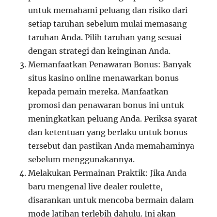
untuk memahami peluang dan risiko dari
setiap taruhan sebelum mulai memasang
taruhan Anda. Pilih taruhan yang sesuai
dengan strategi dan keinginan Anda.
Memanfaatkan Penawaran Bonus: Banyak
situs kasino online menawarkan bonus
kepada pemain mereka. Manfaatkan
promosi dan penawaran bonus ini untuk
meningkatkan peluang Anda. Periksa syarat
dan ketentuan yang berlaku untuk bonus
tersebut dan pastikan Anda memahaminya
sebelum menggunakannya.
Melakukan Permainan Praktik: Jika Anda
baru mengenal live dealer roulette,
disarankan untuk mencoba bermain dalam
mode latihan terlebih dahulu. Ini akan