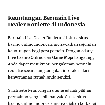
Keuntungan Bermain Live
Dealer Roulette di Indonesia
Bermain Live Dealer Roulette di situs-situs
kasino online Indonesia menawarkan sejumlah
keuntungan bagi para pemain. Dengan adanya
Live Casino Online
dan
Game Meja Langsung
,
Anda dapat menikmati pengalaman bermain
roulette secara langsung dan interaktif dari
kenyamanan rumah Anda sendiri.
Salah satu keuntungan utama adalah pilihan
permainan yang lebih banyak. Situs-situs
kasino online Indonesia menyediakan berbagai