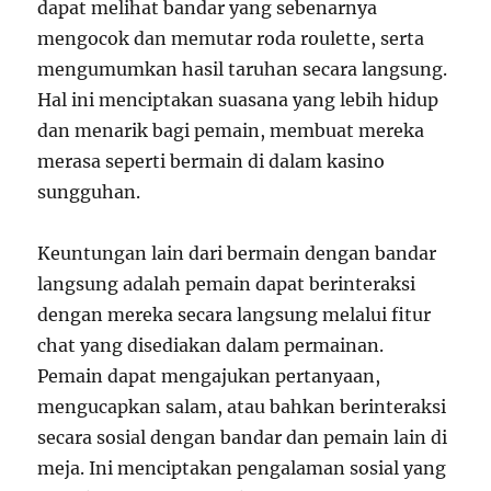
dapat melihat bandar yang sebenarnya
mengocok dan memutar roda roulette, serta
mengumumkan hasil taruhan secara langsung.
Hal ini menciptakan suasana yang lebih hidup
dan menarik bagi pemain, membuat mereka
merasa seperti bermain di dalam kasino
sungguhan.
Keuntungan lain dari bermain dengan bandar
langsung adalah pemain dapat berinteraksi
dengan mereka secara langsung melalui fitur
chat yang disediakan dalam permainan.
Pemain dapat mengajukan pertanyaan,
mengucapkan salam, atau bahkan berinteraksi
secara sosial dengan bandar dan pemain lain di
meja. Ini menciptakan pengalaman sosial yang