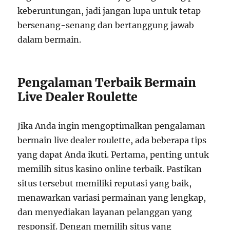
keberuntungan, jadi jangan lupa untuk tetap
bersenang-senang dan bertanggung jawab
dalam bermain.
Pengalaman Terbaik Bermain
Live Dealer Roulette
Jika Anda ingin mengoptimalkan pengalaman
bermain live dealer roulette, ada beberapa tips
yang dapat Anda ikuti. Pertama, penting untuk
memilih situs kasino online terbaik. Pastikan
situs tersebut memiliki reputasi yang baik,
menawarkan variasi permainan yang lengkap,
dan menyediakan layanan pelanggan yang
responsif. Dengan memilih situs yang