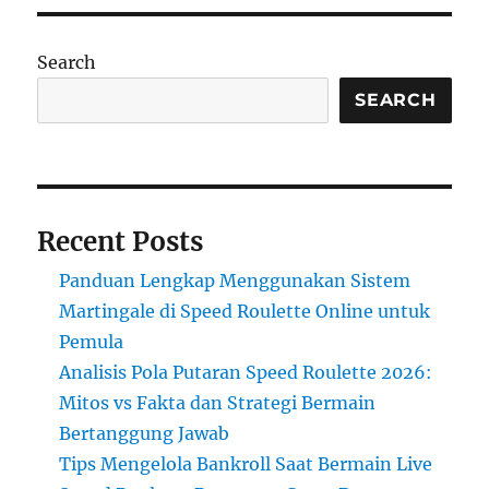
Search
SEARCH
Recent Posts
Panduan Lengkap Menggunakan Sistem
Martingale di Speed Roulette Online untuk
Pemula
Analisis Pola Putaran Speed Roulette 2026:
Mitos vs Fakta dan Strategi Bermain
Bertanggung Jawab
Tips Mengelola Bankroll Saat Bermain Live