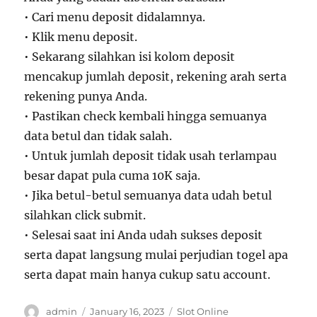
• Cari menu deposit didalamnya.
• Klik menu deposit.
• Sekarang silahkan isi kolom deposit
mencakup jumlah deposit, rekening arah serta
rekening punya Anda.
• Pastikan check kembali hingga semuanya
data betul dan tidak salah.
• Untuk jumlah deposit tidak usah terlampau
besar dapat pula cuma 10K saja.
• Jika betul-betul semuanya data udah betul
silahkan click submit.
• Selesai saat ini Anda udah sukses deposit
serta dapat langsung mulai perjudian togel apa
serta dapat main hanya cukup satu account.
A
P
C
admin
January 16, 2023
Slot Online