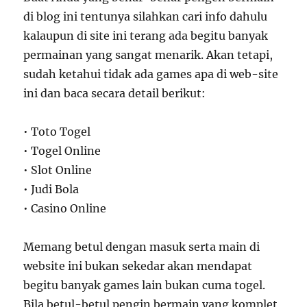
di blog ini tentunya silahkan cari info dahulu
kalaupun di site ini terang ada begitu banyak
permainan yang sangat menarik. Akan tetapi,
sudah ketahui tidak ada games apa di web-site
ini dan baca secara detail berikut:
• Toto Togel
• Togel Online
• Slot Online
• Judi Bola
• Casino Online
Memang betul dengan masuk serta main di
website ini bukan sekedar akan mendapat
begitu banyak games lain bukan cuma togel.
Bila betul-betul pengin bermain yang komplet