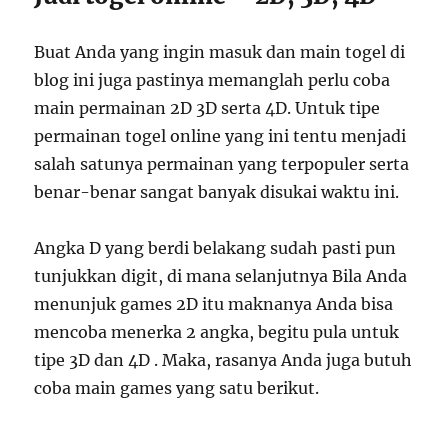
Buat Anda yang ingin masuk dan main togel di
blog ini juga pastinya memanglah perlu coba
main permainan 2D 3D serta 4D. Untuk tipe
permainan togel online yang ini tentu menjadi
salah satunya permainan yang terpopuler serta
benar-benar sangat banyak disukai waktu ini.
Angka D yang berdi belakang sudah pasti pun
tunjukkan digit, di mana selanjutnya Bila Anda
menunjuk games 2D itu maknanya Anda bisa
mencoba menerka 2 angka, begitu pula untuk
tipe 3D dan 4D . Maka, rasanya Anda juga butuh
coba main games yang satu berikut.