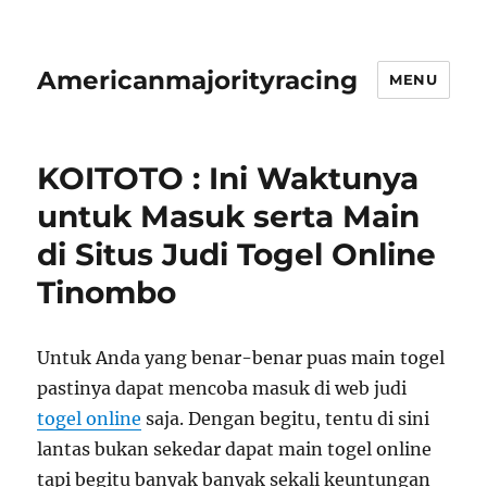
Americanmajorityracing
MENU
KOITOTO : Ini Waktunya
untuk Masuk serta Main
di Situs Judi Togel Online
Tinombo
Untuk Anda yang benar-benar puas main togel
pastinya dapat mencoba masuk di web judi
togel online
saja. Dengan begitu, tentu di sini
lantas bukan sekedar dapat main togel online
tapi begitu banyak banyak sekali keuntungan