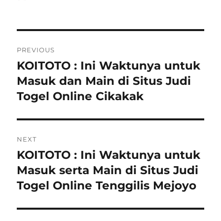
u
o
a
t
s
t
h
t
e
o
e
g
P
r
d
o
PREVIOUS
o
r
o
KOITOTO : Ini Waktunya untuk
P
n
i
r
Masuk dan Main di Situs Judi
e
s
s
e
Togel Online Cikakak
t
v
i
n
o
NEXT
a
u
KOITOTO : Ini Waktunya untuk
N
s
v
e
Masuk serta Main di Situs Judi
p
x
i
Togel Online Tenggilis Mejoyo
o
t
s
g
p
t