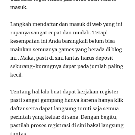
masuk.
Langkah mendaftar dan masuk di web yang ini
rupanya sangat cepat dan mudah. Tetapi
kesempatan ini Anda barangkali belum bisa
mainkan semuanya games yang berada di blog
ini . Maka, pasti di sini lantas harus deposit
sekurang-kurangnya dapat pada jumlah paling
kecil.
Tentang hal lalu buat dapat kerjakan register
pasti sangat gampang hanya karena hanya klik
daftar serta dapat langsung turuti saja semua
perintah yang keluar di sana. Dengan begitu,
pastilah proses registrasi di sini bakal langsung
tuntas.