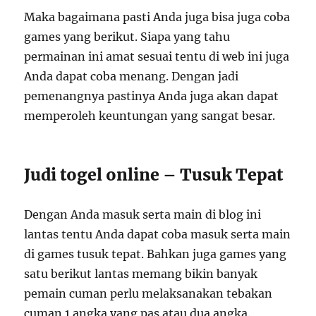
Maka bagaimana pasti Anda juga bisa juga coba
games yang berikut. Siapa yang tahu
permainan ini amat sesuai tentu di web ini juga
Anda dapat coba menang. Dengan jadi
pemenangnya pastinya Anda juga akan dapat
memperoleh keuntungan yang sangat besar.
Judi togel online – Tusuk Tepat
Dengan Anda masuk serta main di blog ini
lantas tentu Anda dapat coba masuk serta main
di games tusuk tepat. Bahkan juga games yang
satu berikut lantas memang bikin banyak
pemain cuman perlu melaksanakan tebakan
cuman 1 angka yang pas atau dua angka.