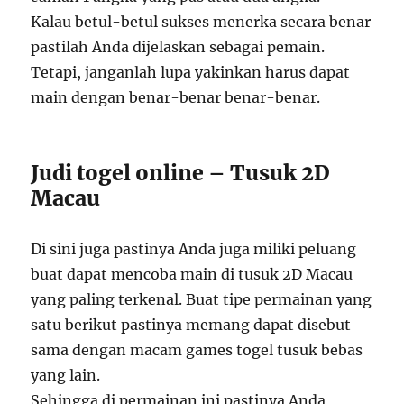
Kalau betul-betul sukses menerka secara benar
pastilah Anda dijelaskan sebagai pemain.
Tetapi, janganlah lupa yakinkan harus dapat
main dengan benar-benar benar-benar.
Judi togel online – Tusuk 2D
Macau
Di sini juga pastinya Anda juga miliki peluang
buat dapat mencoba main di tusuk 2D Macau
yang paling terkenal. Buat tipe permainan yang
satu berikut pastinya memang dapat disebut
sama dengan macam games togel tusuk bebas
yang lain.
Sehingga di permainan ini pastinya Anda