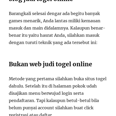
Barangkali selesai dengar ada begitu banyak
games menarik, Anda lantas miliki kemauan
masuk dan main didalamnya. Kalaupun benar-
benar itu yaitu hasrat Anda, silahkan masuk
dengan turuti teknik yang ada tersebut ini:
Bukan web judi togel online
Metode yang pertama silahkan buka situs togel
dahulu. Setelah itu di halaman pokok udah
disajikan menu berwujud login serta
pendaftaran. Tapi kalaupun betul-betul bila
belum punyai account silahkan buat click
registrasi atau daftar.