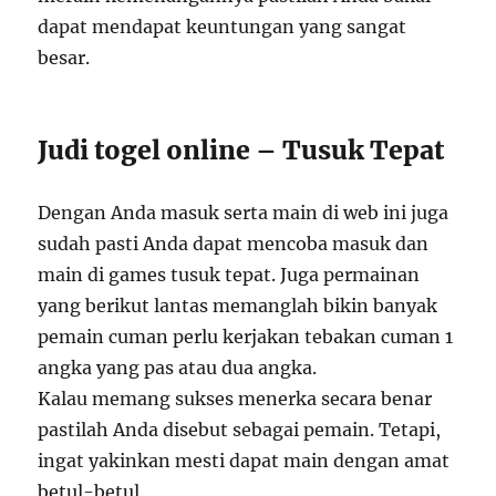
dapat mendapat keuntungan yang sangat
besar.
Judi togel online – Tusuk Tepat
Dengan Anda masuk serta main di web ini juga
sudah pasti Anda dapat mencoba masuk dan
main di games tusuk tepat. Juga permainan
yang berikut lantas memanglah bikin banyak
pemain cuman perlu kerjakan tebakan cuman 1
angka yang pas atau dua angka.
Kalau memang sukses menerka secara benar
pastilah Anda disebut sebagai pemain. Tetapi,
ingat yakinkan mesti dapat main dengan amat
betul-betul.