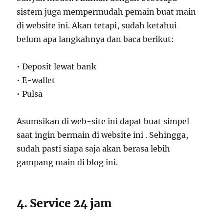
sistem juga mempermudah pemain buat main
di website ini. Akan tetapi, sudah ketahui
belum apa langkahnya dan baca berikut:
• Deposit lewat bank
• E-wallet
• Pulsa
Asumsikan di web-site ini dapat buat simpel
saat ingin bermain di website ini . Sehingga,
sudah pasti siapa saja akan berasa lebih
gampang main di blog ini.
4. Service 24 jam