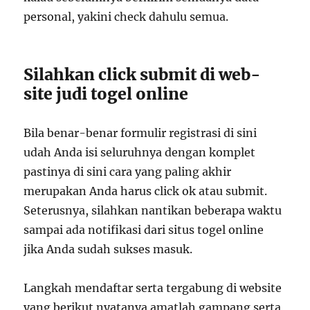
personal, yakini check dahulu semua.
Silahkan click submit di web-
site judi togel online
Bila benar-benar formulir registrasi di sini
udah Anda isi seluruhnya dengan komplet
pastinya di sini cara yang paling akhir
merupakan Anda harus click ok atau submit.
Seterusnya, silahkan nantikan beberapa waktu
sampai ada notifikasi dari situs togel online
jika Anda sudah sukses masuk.
Langkah mendaftar serta tergabung di website
yang berikut nyatanya amatlah gampang serta