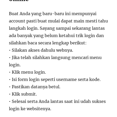
Buat Anda yang baru-baru ini mempunyai
account pasti buat mulai dapat main mesti tahu
langkah login. Sayang sampai sekarang lantas
ada banyak yang belum ketahui trik login dan
silahkan baca secara lengkap berikut:
• Silakan akses dahulu webnya.
• Jika telah silahkan langsung mencari menu
login.
• Klik menu login.
• Isi form login seperti username serta kode.
• Pastikan datanya betul.
• Klik submit.
• Selesai serta Anda lantas saat ini udah sukses
login ke websitenya.