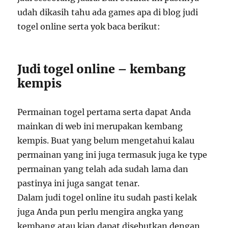
udah dikasih tahu ada games apa di blog judi
togel online serta yok baca berikut:
Judi togel online – kembang
kempis
Permainan togel pertama serta dapat Anda
mainkan di web ini merupakan kembang
kempis. Buat yang belum mengetahui kalau
permainan yang ini juga termasuk juga ke type
permainan yang telah ada sudah lama dan
pastinya ini juga sangat tenar.
Dalam judi togel online itu sudah pasti kelak
juga Anda pun perlu mengira angka yang
kembang atau kian dapat disebutkan dengan