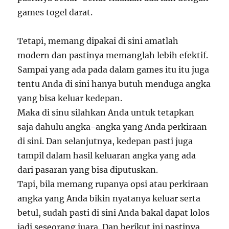
games togel darat.
Tetapi, memang dipakai di sini amatlah
modern dan pastinya memanglah lebih efektif.
Sampai yang ada pada dalam games itu itu juga
tentu Anda di sini hanya butuh menduga angka
yang bisa keluar kedepan.
Maka di sinu silahkan Anda untuk tetapkan
saja dahulu angka-angka yang Anda perkiraan
di sini. Dan selanjutnya, kedepan pasti juga
tampil dalam hasil keluaran angka yang ada
dari pasaran yang bisa diputuskan.
Tapi, bila memang rupanya opsi atau perkiraan
angka yang Anda bikin nyatanya keluar serta
betul, sudah pasti di sini Anda bakal dapat lolos
jadi seseorang juara. Dan berikut ini pastinya