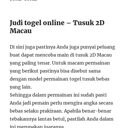
Judi togel online – Tusuk 2D
Macau
Di sini juga pastinya Anda juga punyai peluang
buat dapat mencoba main di tusuk 2D Macau
yang paling tenar. Untuk macam permainan
yang berikut pastinya bisa disebut sama
dengan model permainan togel tusuk bebas
yang lain.
Sehingga dalam permainan ini sudah pasti
Anda jadi pemain perlu mengira angka secara
bebas selaku prakiraan. Apabila benar-benar
tebakannya lantas betul, pastilah Anda dalam
ini merupakan juaranya.