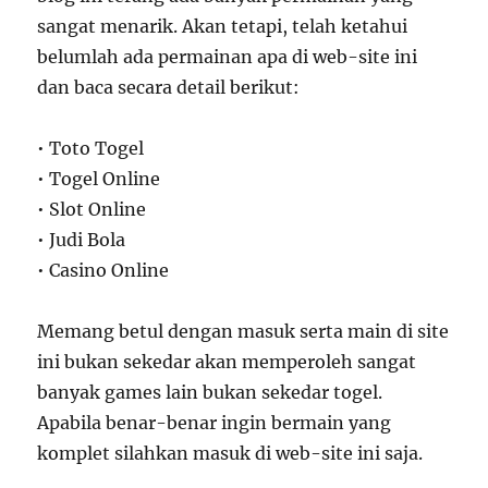
sangat menarik. Akan tetapi, telah ketahui
belumlah ada permainan apa di web-site ini
dan baca secara detail berikut:
• Toto Togel
• Togel Online
• Slot Online
• Judi Bola
• Casino Online
Memang betul dengan masuk serta main di site
ini bukan sekedar akan memperoleh sangat
banyak games lain bukan sekedar togel.
Apabila benar-benar ingin bermain yang
komplet silahkan masuk di web-site ini saja.