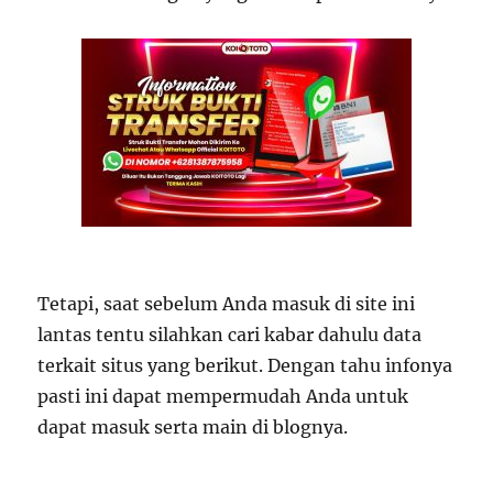
Tetapi, saat sebelum Anda masuk di site ini
lantas tentu silahkan cari kabar dahulu data
terkait situs yang berikut. Dengan tahu infonya
pasti ini dapat mempermudah Anda untuk
dapat masuk serta main di blognya.