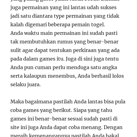
juga permainan yang ini lantas udah sukses
jadi satu diantara type permainan yang tidak
kalah digemari beberapa pemain togel.
Anda waktu main permainan ini sudah pasti
tak membutuhkan rumus yang benar-benar
sulit agar dapat tentukan perkiraan yang ada
pada dalam games itu. Juga di sini juga tentu
Anda pun cuman perlu menduga satu angka
serta kalaupun menembus, Anda berhasil lolos
selaku juara.
Maka bagaimana pastilah Anda lantas bisa pula
coba games yang berikut. Siapa yang tahu
games ini benar-benar sesuai sudah pasti di
site ini juga Anda dapat coba menang. Dengan
meraih kemenangannya pastilah Anda bakal