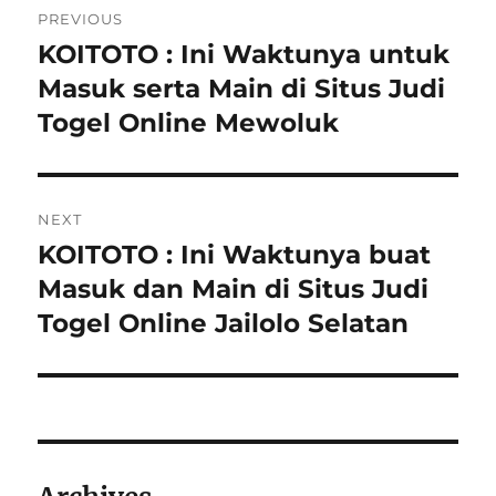
r
d
o
PREVIOUS
o
r
o
KOITOTO : Ini Waktunya untuk
P
n
i
r
Masuk serta Main di Situs Judi
e
s
s
e
Togel Online Mewoluk
t
v
i
n
o
NEXT
a
u
KOITOTO : Ini Waktunya buat
N
s
v
e
Masuk dan Main di Situs Judi
p
x
i
Togel Online Jailolo Selatan
o
t
s
g
p
t
o
a
:
s
t
t