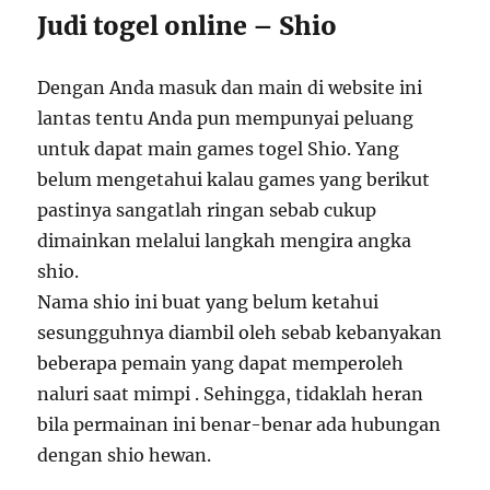
Judi togel online – Shio
Dengan Anda masuk dan main di website ini
lantas tentu Anda pun mempunyai peluang
untuk dapat main games togel Shio. Yang
belum mengetahui kalau games yang berikut
pastinya sangatlah ringan sebab cukup
dimainkan melalui langkah mengira angka
shio.
Nama shio ini buat yang belum ketahui
sesungguhnya diambil oleh sebab kebanyakan
beberapa pemain yang dapat memperoleh
naluri saat mimpi . Sehingga, tidaklah heran
bila permainan ini benar-benar ada hubungan
dengan shio hewan.