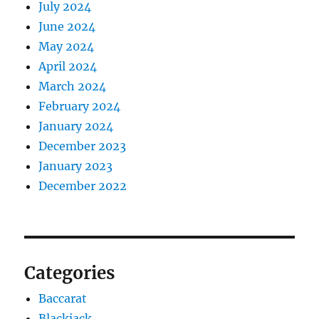
July 2024
June 2024
May 2024
April 2024
March 2024
February 2024
January 2024
December 2023
January 2023
December 2022
Categories
Baccarat
Blackjack