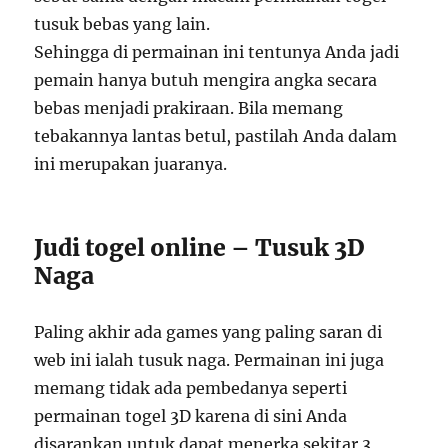
tusuk bebas yang lain.
Sehingga di permainan ini tentunya Anda jadi
pemain hanya butuh mengira angka secara
bebas menjadi prakiraan. Bila memang
tebakannya lantas betul, pastilah Anda dalam
ini merupakan juaranya.
Judi togel online – Tusuk 3D
Naga
Paling akhir ada games yang paling saran di
web ini ialah tusuk naga. Permainan ini juga
memang tidak ada pembedanya seperti
permainan togel 3D karena di sini Anda
disarankan untuk dapat menerka sekitar 3