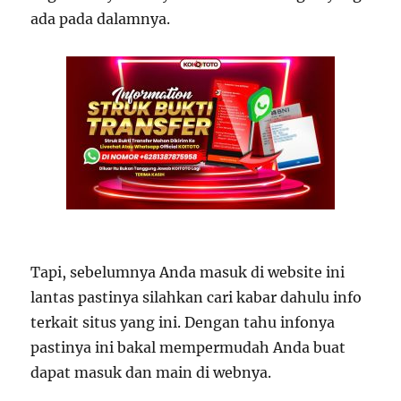
ada pada dalamnya.
Tapi, sebelumnya Anda masuk di website ini
lantas pastinya silahkan cari kabar dahulu info
terkait situs yang ini. Dengan tahu infonya
pastinya ini bakal mempermudah Anda buat
dapat masuk dan main di webnya.