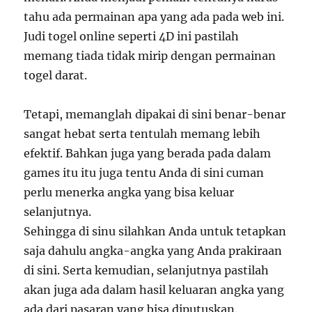
tahu ada permainan apa yang ada pada web ini.
Judi togel online seperti 4D ini pastilah
memang tiada tidak mirip dengan permainan
togel darat.
Tetapi, memanglah dipakai di sini benar-benar
sangat hebat serta tentulah memang lebih
efektif. Bahkan juga yang berada pada dalam
games itu itu juga tentu Anda di sini cuman
perlu menerka angka yang bisa keluar
selanjutnya.
Sehingga di sinu silahkan Anda untuk tetapkan
saja dahulu angka-angka yang Anda prakiraan
di sini. Serta kemudian, selanjutnya pastilah
akan juga ada dalam hasil keluaran angka yang
ada dari pasaran yang bisa diputuskan.