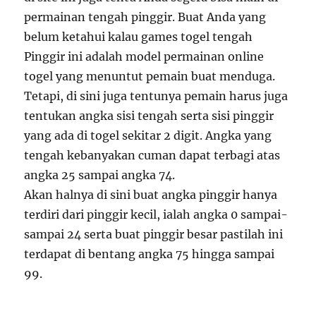
permainan tengah pinggir. Buat Anda yang
belum ketahui kalau games togel tengah
Pinggir ini adalah model permainan online
togel yang menuntut pemain buat menduga.
Tetapi, di sini juga tentunya pemain harus juga
tentukan angka sisi tengah serta sisi pinggir
yang ada di togel sekitar 2 digit. Angka yang
tengah kebanyakan cuman dapat terbagi atas
angka 25 sampai angka 74.
Akan halnya di sini buat angka pinggir hanya
terdiri dari pinggir kecil, ialah angka 0 sampai-
sampai 24 serta buat pinggir besar pastilah ini
terdapat di bentang angka 75 hingga sampai
99.