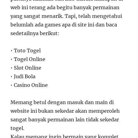
web ini terang ada begitu banyak permainan
yang sangat menarik. Tapi, telah mengetahui
belumlah ada games apa di site ini dan baca
sedetailnya berikut:
• Toto Togel
• Togel Online
• Slot Online
• Judi Bola
• Casino Online
Memang betul dengan masuk dan main di
website ini bukan sekedar akan memperoleh
sangat banyak permainan lain tidak sekedar
togel.
Kalau memang ingin bermain yang komplet