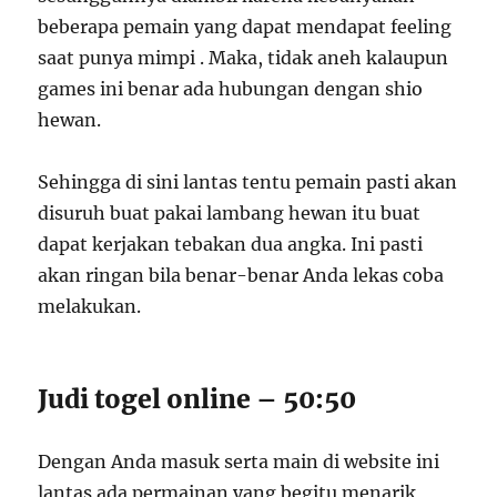
beberapa pemain yang dapat mendapat feeling
saat punya mimpi . Maka, tidak aneh kalaupun
games ini benar ada hubungan dengan shio
hewan.
Sehingga di sini lantas tentu pemain pasti akan
disuruh buat pakai lambang hewan itu buat
dapat kerjakan tebakan dua angka. Ini pasti
akan ringan bila benar-benar Anda lekas coba
melakukan.
Judi togel online – 50:50
Dengan Anda masuk serta main di website ini
lantas ada permainan yang begitu menarik