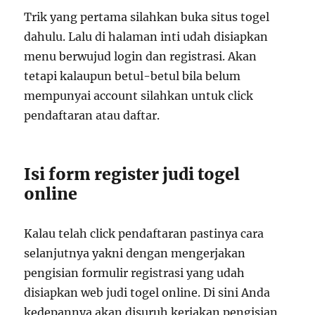
Trik yang pertama silahkan buka situs togel
dahulu. Lalu di halaman inti udah disiapkan
menu berwujud login dan registrasi. Akan
tetapi kalaupun betul-betul bila belum
mempunyai account silahkan untuk click
pendaftaran atau daftar.
Isi form register judi togel
online
Kalau telah click pendaftaran pastinya cara
selanjutnya yakni dengan mengerjakan
pengisian formulir registrasi yang udah
disiapkan web judi togel online. Di sini Anda
kedepannya akan disuruh kerjakan pengisian