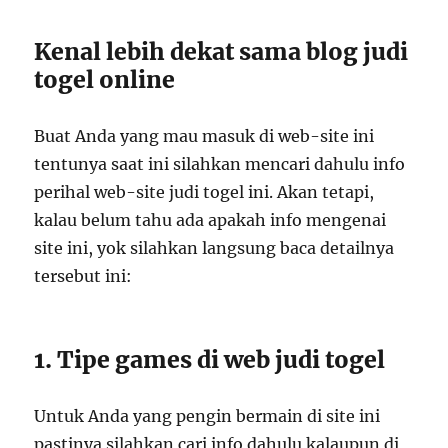
Kenal lebih dekat sama blog judi
togel online
Buat Anda yang mau masuk di web-site ini
tentunya saat ini silahkan mencari dahulu info
perihal web-site judi togel ini. Akan tetapi,
kalau belum tahu ada apakah info mengenai
site ini, yok silahkan langsung baca detailnya
tersebut ini:
1. Tipe games di web judi togel
Untuk Anda yang pengin bermain di site ini
pastinya silahkan cari info dahulu kalaupun di