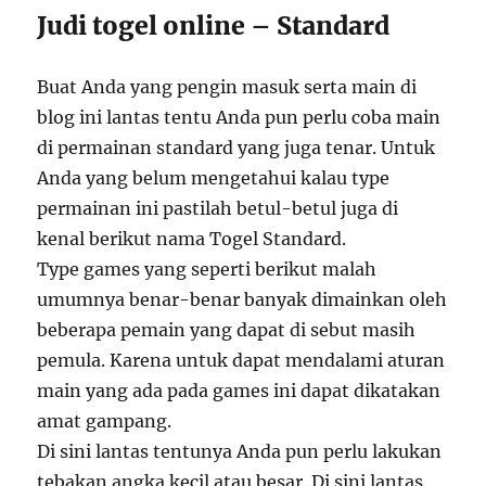
Judi togel online – Standard
Buat Anda yang pengin masuk serta main di
blog ini lantas tentu Anda pun perlu coba main
di permainan standard yang juga tenar. Untuk
Anda yang belum mengetahui kalau type
permainan ini pastilah betul-betul juga di
kenal berikut nama Togel Standard.
Type games yang seperti berikut malah
umumnya benar-benar banyak dimainkan oleh
beberapa pemain yang dapat di sebut masih
pemula. Karena untuk dapat mendalami aturan
main yang ada pada games ini dapat dikatakan
amat gampang.
Di sini lantas tentunya Anda pun perlu lakukan
tebakan angka kecil atau besar. Di sini lantas