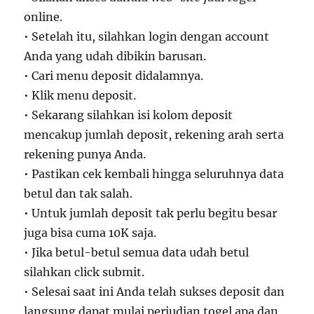
online.
• Setelah itu, silahkan login dengan account
Anda yang udah dibikin barusan.
• Cari menu deposit didalamnya.
• Klik menu deposit.
• Sekarang silahkan isi kolom deposit
mencakup jumlah deposit, rekening arah serta
rekening punya Anda.
• Pastikan cek kembali hingga seluruhnya data
betul dan tak salah.
• Untuk jumlah deposit tak perlu begitu besar
juga bisa cuma 10K saja.
• Jika betul-betul semua data udah betul
silahkan click submit.
• Selesai saat ini Anda telah sukses deposit dan
langsung dapat mulai perjudian togel apa dan