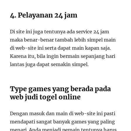
4. Pelayanan 24 jam
Di site ini juga tentunya ada service 24 jam
maka benar-benar tambah lebih simpel main
di web-site ini serta dapat main kapan saja.
Karena itu, bila ingin bermain sepanjang hari
lantas juga dapat semakin simpel.
Type games yang berada pada
web judi togel online
Dengan masuk dan main di web-site ini pasti
mendapati sangat banyak games yang paling
menari. Anda menjadi pemain tentunya harus