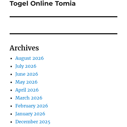
x
i
Togel Online Tomia
o
t
s
g
p
t
o
a
:
s
t
t
Archives
:
i
August 2026
o
July 2026
n
June 2026
May 2026
April 2026
March 2026
February 2026
January 2026
December 2025