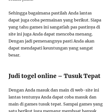
Sehingga bagaimana pastilah Anda lantas
dapat juga coba permainan yang berikut. Siapa
yang tahu games ini sangatlah pas pastinya di
site ini juga Anda dapat mencoba menang.
Dengan jadi pemenangnya pasti Anda akan
dapat mendapati keuntungan yang sangat
besar.
Judi togel online – Tusuk Tepat
Dengan Anda masuk dan main di web-site ini
lantas tentunya Anda dapat coba masuk dan
main di games tusuk tepat. Sampai games yang
satu berikut juga memang membuat banyak