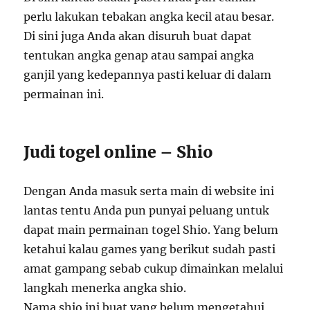
perlu lakukan tebakan angka kecil atau besar.
Di sini juga Anda akan disuruh buat dapat
tentukan angka genap atau sampai angka
ganjil yang kedepannya pasti keluar di dalam
permainan ini.
Judi togel online – Shio
Dengan Anda masuk serta main di website ini
lantas tentu Anda pun punyai peluang untuk
dapat main permainan togel Shio. Yang belum
ketahui kalau games yang berikut sudah pasti
amat gampang sebab cukup dimainkan melalui
langkah menerka angka shio.
Nama shio ini buat yang belum mengetahui