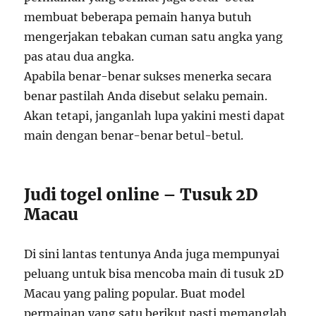
membuat beberapa pemain hanya butuh
mengerjakan tebakan cuman satu angka yang
pas atau dua angka.
Apabila benar-benar sukses menerka secara
benar pastilah Anda disebut selaku pemain.
Akan tetapi, janganlah lupa yakini mesti dapat
main dengan benar-benar betul-betul.
Judi togel online – Tusuk 2D
Macau
Di sini lantas tentunya Anda juga mempunyai
peluang untuk bisa mencoba main di tusuk 2D
Macau yang paling popular. Buat model
permainan yang satu berikut pasti memanglah