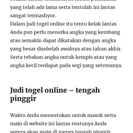
yang telah ada lama serta tentulah ini lantas
sangat termashyur.
Dalam judi togel online itu tentu kelak lantas
Anda pun perlu menerka angka yang kembang
atau semakin dapat dikatakan dengan angka
yang besar disebelah awalnya atau tahun akhir.
Serta tebakan angka untuk kempis atau yang
angka kecil terdapat pada segi yang seterusnya.
Judi togel online – tengah
pinggir
Waktu Anda menentukan untuk masuk serta
main di website ini lantas tentunya Anda
segera akan main di games tengah pinggir.