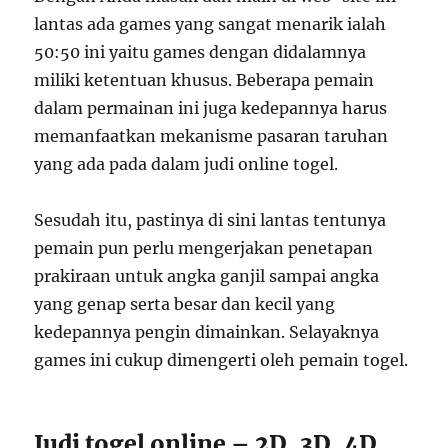
lantas ada games yang sangat menarik ialah
50:50 ini yaitu games dengan didalamnya
miliki ketentuan khusus. Beberapa pemain
dalam permainan ini juga kedepannya harus
memanfaatkan mekanisme pasaran taruhan
yang ada pada dalam judi online togel.
Sesudah itu, pastinya di sini lantas tentunya
pemain pun perlu mengerjakan penetapan
prakiraan untuk angka ganjil sampai angka
yang genap serta besar dan kecil yang
kedepannya pengin dimainkan. Selayaknya
games ini cukup dimengerti oleh pemain togel.
Judi togel online – 2D, 3D, 4D