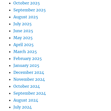
October 2025
September 2025
August 2025
July 2025
June 2025
May 2025
April 2025
March 2025
February 2025
January 2025
December 2024
November 2024
October 2024
September 2024
August 2024
July 2024