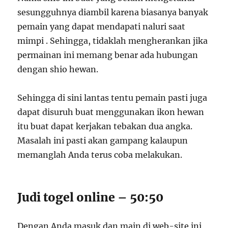
sesungguhnya diambil karena biasanya banyak
pemain yang dapat mendapati naluri saat
mimpi . Sehingga, tidaklah mengherankan jika
permainan ini memang benar ada hubungan
dengan shio hewan.
Sehingga di sini lantas tentu pemain pasti juga
dapat disuruh buat menggunakan ikon hewan
itu buat dapat kerjakan tebakan dua angka.
Masalah ini pasti akan gampang kalaupun
memanglah Anda terus coba melakukan.
Judi togel online – 50:50
Dengan Anda masuk dan main di web-site ini