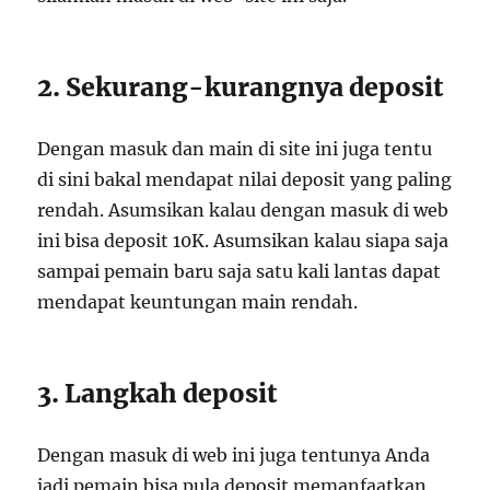
2. Sekurang-kurangnya deposit
Dengan masuk dan main di site ini juga tentu
di sini bakal mendapat nilai deposit yang paling
rendah. Asumsikan kalau dengan masuk di web
ini bisa deposit 10K. Asumsikan kalau siapa saja
sampai pemain baru saja satu kali lantas dapat
mendapat keuntungan main rendah.
3. Langkah deposit
Dengan masuk di web ini juga tentunya Anda
jadi pemain bisa pula deposit memanfaatkan