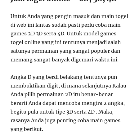
Untuk Anda yang pengin masuk dan main togel
di web ini lantas sudah pasti perlu coba main
games 2D 3D serta 4D. Untuk model games
togel online yang ini tentunya menjadi salah
satunya permainan yang sangat populer dan
memang sangat banyak digemari waktu ini.
Angka D yang berdi belakang tentunya pun
membuktikan digit, di mana selanjutnya Kalau
Anda pilih permainan 2D itu benar-benar
berarti Anda dapat mencoba mengira 2 angka,
begitu pula untuk tipe 3D serta 4D . Maka,
rasanya Anda juga penting coba main games
yang berikut.