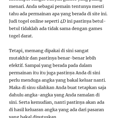
menari. Anda sebagai pemain tentunya mesti
tahu ada permainan apa yang berada di site ini.
Judi togel online seperti 4D ini pastinya betul-
betul tidaklah ada tidak sama dengan games
togel darat.
Tetapi, memang dipakai di sini sangat
mutakhir dan pastinya benar-benar lebih
efektif. Sampai yang berada pada dalam
permainan itu itu juga pastinya Anda di sini
perlu menduga angka yang bakal keluar nanti.
Maka di sinu silahkan Anda buat tetapkan saja
dahulu angka-angka yang Anda ramalan di
sini. Serta kemudian, nanti pastinya akan ada
di hasil keluaran angka yang ada dari pasaran
yang bakal diputuskan.