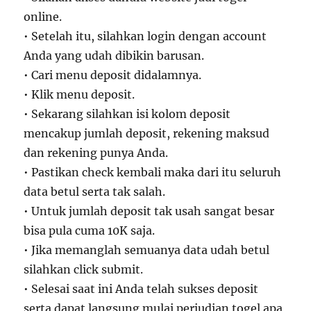
online.
• Setelah itu, silahkan login dengan account
Anda yang udah dibikin barusan.
• Cari menu deposit didalamnya.
• Klik menu deposit.
• Sekarang silahkan isi kolom deposit
mencakup jumlah deposit, rekening maksud
dan rekening punya Anda.
• Pastikan check kembali maka dari itu seluruh
data betul serta tak salah.
• Untuk jumlah deposit tak usah sangat besar
bisa pula cuma 10K saja.
• Jika memanglah semuanya data udah betul
silahkan click submit.
• Selesai saat ini Anda telah sukses deposit
serta dapat langsung mulai perjudian togel apa