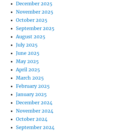
December 2025
November 2025
October 2025
September 2025
August 2025
July 2025
June 2025
May 2025
April 2025
March 2025
February 2025
January 2025
December 2024
November 2024
October 2024
September 2024