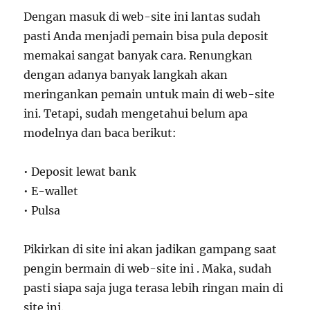
Dengan masuk di web-site ini lantas sudah
pasti Anda menjadi pemain bisa pula deposit
memakai sangat banyak cara. Renungkan
dengan adanya banyak langkah akan
meringankan pemain untuk main di web-site
ini. Tetapi, sudah mengetahui belum apa
modelnya dan baca berikut:
• Deposit lewat bank
• E-wallet
• Pulsa
Pikirkan di site ini akan jadikan gampang saat
pengin bermain di web-site ini . Maka, sudah
pasti siapa saja juga terasa lebih ringan main di
site ini.