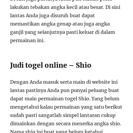
lakukan tebakan angka kecil atau besar. Di sini
lantas Anda juga disuruh buat dapat
memastikan angka genap atau juga angka
ganjil yang selanjutnya pasti keluar di dalam
permainan ini.
Judi togel online – Shio
Dengan Anda masuk serta main di website ini
lantas pastinya Anda pun punyai peluang buat
dapat main permainan togel Shio. Yang belum
mengetahui kalau permainan yang satu berikut
sudah pasti sangatlah simpel lantaran cukup
dimainkan dengan secara menerka angka shio.
Nama shio ini buat yang belum ketahui