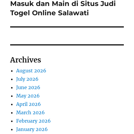
i
e
Masuk dan Main di Situs Judi
o
x
Togel Online Salawati
s
g
t
t
a
p
:
o
t
s
i
t
Archives
:
o
August 2026
n
July 2026
June 2026
May 2026
April 2026
March 2026
February 2026
January 2026