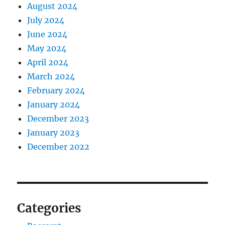
August 2024
July 2024
June 2024
May 2024
April 2024
March 2024
February 2024
January 2024
December 2023
January 2023
December 2022
Categories