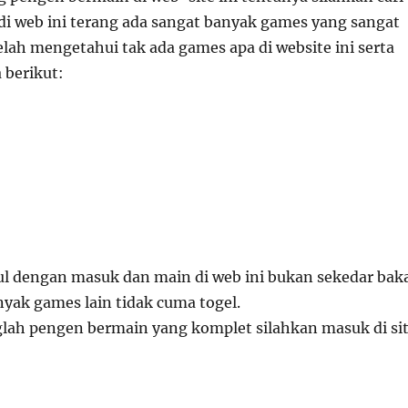
 di web ini terang ada sangat banyak games yang sangat
elah mengetahui tak ada games apa di website ini serta
 berikut:
 dengan masuk dan main di web ini bukan sekedar bak
ak games lain tidak cuma togel.
ah pengen bermain yang komplet silahkan masuk di si