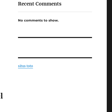
Recent Comments
No comments to show.
situs toto
l