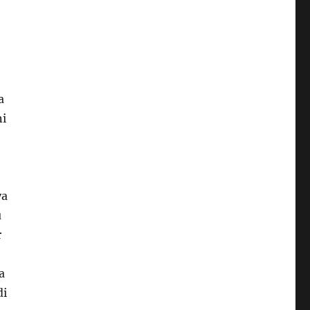
a
ni
ya
u
r
a
di