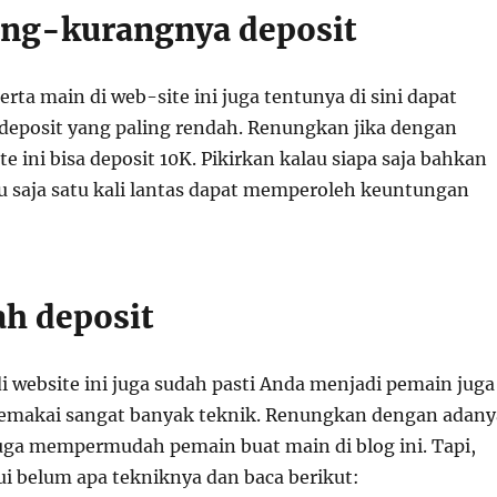
ang-kurangnya deposit
ta main di web-site ini juga tentunya di sini dapat
 deposit yang paling rendah. Renungkan jika dengan
e ini bisa deposit 10K. Pikirkan kalau siapa saja bahkan
u saja satu kali lantas dapat memperoleh keuntungan
ah deposit
 website ini juga sudah pasti Anda menjadi pemain juga
memakai sangat banyak teknik. Renungkan dengan adany
uga mempermudah pemain buat main di blog ini. Tapi,
i belum apa tekniknya dan baca berikut: