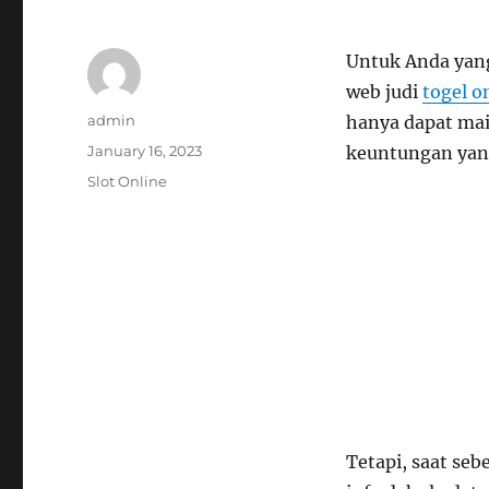
Untuk Anda yang
web judi
togel o
A
admin
hanya dapat mai
u
P
January 16, 2023
keuntungan yan
t
o
C
Slot Online
h
s
a
o
t
t
r
e
e
d
g
o
o
n
r
i
e
s
Tetapi, saat seb