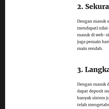
2. Sekur
Dengan masuk ser
mendapati nilai
masuk di web-sit
juga pemain bar
main rendah.
3. Langk
Dengan masuk di
dapat deposit 
banyak sistem j
telah mengetahu