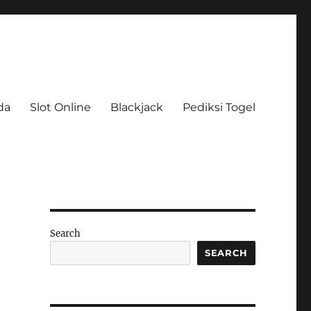
da
Slot Online
Blackjack
Pediksi Togel
Search
SEARCH