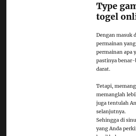
Type gam
togel onl
Dengan masuk da
permainan yang 
permainan apa ya
pastinya benar-
darat.
Tetapi, memangl
memanglah lebih
juga tentulah A
selanjutnya.
Sehingga di sin
yang Anda perkir