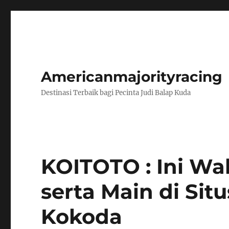
Americanmajorityracing
Destinasi Terbaik bagi Pecinta Judi Balap Kuda
KOITOTO : Ini W
serta Main di Sit
Kokoda