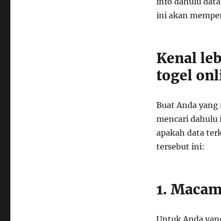
info dahulu data
ini akan mempe
Kenal le
togel onl
Buat Anda yang m
mencari dahulu in
apakah data terk
tersebut ini:
1. Macam
Untuk Anda yang