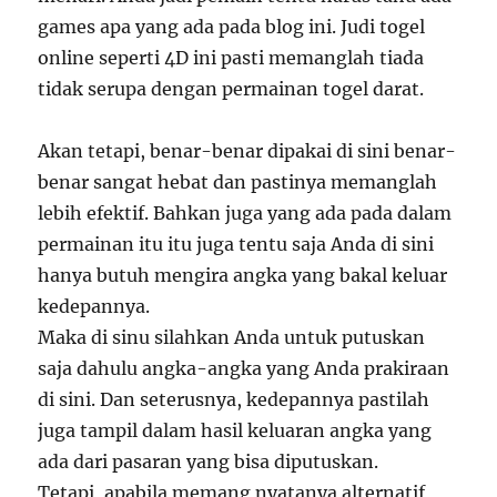
games apa yang ada pada blog ini. Judi togel
online seperti 4D ini pasti memanglah tiada
tidak serupa dengan permainan togel darat.
Akan tetapi, benar-benar dipakai di sini benar-
benar sangat hebat dan pastinya memanglah
lebih efektif. Bahkan juga yang ada pada dalam
permainan itu itu juga tentu saja Anda di sini
hanya butuh mengira angka yang bakal keluar
kedepannya.
Maka di sinu silahkan Anda untuk putuskan
saja dahulu angka-angka yang Anda prakiraan
di sini. Dan seterusnya, kedepannya pastilah
juga tampil dalam hasil keluaran angka yang
ada dari pasaran yang bisa diputuskan.
Tetapi, apabila memang nyatanya alternatif