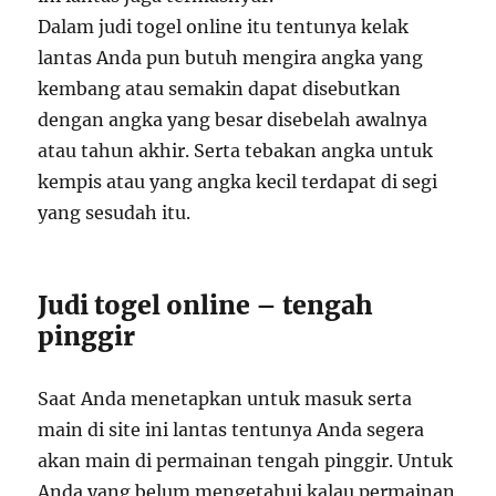
Dalam judi togel online itu tentunya kelak
lantas Anda pun butuh mengira angka yang
kembang atau semakin dapat disebutkan
dengan angka yang besar disebelah awalnya
atau tahun akhir. Serta tebakan angka untuk
kempis atau yang angka kecil terdapat di segi
yang sesudah itu.
Judi togel online – tengah
pinggir
Saat Anda menetapkan untuk masuk serta
main di site ini lantas tentunya Anda segera
akan main di permainan tengah pinggir. Untuk
Anda yang belum mengetahui kalau permainan