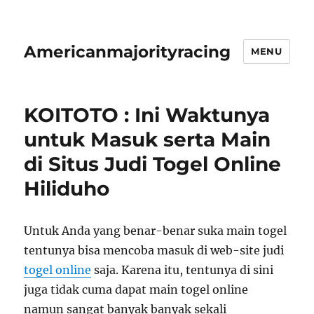
Americanmajorityracing
MENU
KOITOTO : Ini Waktunya
untuk Masuk serta Main
di Situs Judi Togel Online
Hiliduho
Untuk Anda yang benar-benar suka main togel
tentunya bisa mencoba masuk di web-site judi
togel online
saja. Karena itu, tentunya di sini
juga tidak cuma dapat main togel online
namun sangat banyak banyak sekali