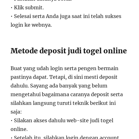
• Klik submit.
• Selesai serta Anda juga saat ini telah sukses
login ke webnya.
Metode deposit judi togel online
Buat yang udah login serta pengen bermain
pastinya dapat. Tetapi, di sini mesti deposit
dahulu. Sayang ada banyak yang belum
mengetahui bagaimana caranya deposit serta
silahkan langsung turuti teknik berikut ini
saja:
• Silakan akses dahulu web-site judi togel
online.
• Setelah itu, silahkan login dengan account