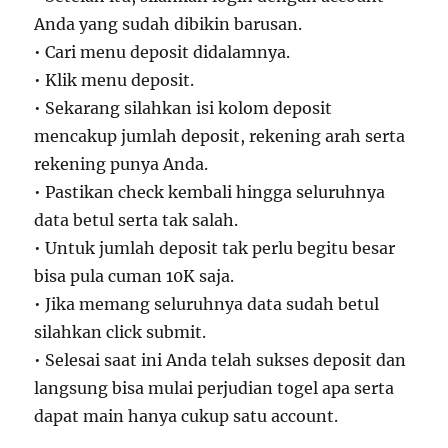
Anda yang sudah dibikin barusan.
• Cari menu deposit didalamnya.
• Klik menu deposit.
• Sekarang silahkan isi kolom deposit
mencakup jumlah deposit, rekening arah serta
rekening punya Anda.
• Pastikan check kembali hingga seluruhnya
data betul serta tak salah.
• Untuk jumlah deposit tak perlu begitu besar
bisa pula cuman 10K saja.
• Jika memang seluruhnya data sudah betul
silahkan click submit.
• Selesai saat ini Anda telah sukses deposit dan
langsung bisa mulai perjudian togel apa serta
dapat main hanya cukup satu account.