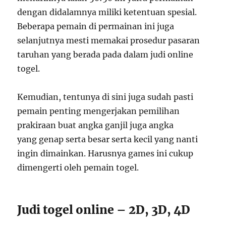
dengan didalamnya miliki ketentuan spesial.
Beberapa pemain di permainan ini juga
selanjutnya mesti memakai prosedur pasaran
taruhan yang berada pada dalam judi online
togel.
Kemudian, tentunya di sini juga sudah pasti
pemain penting mengerjakan pemilihan
prakiraan buat angka ganjil juga angka
yang genap serta besar serta kecil yang nanti
ingin dimainkan. Harusnya games ini cukup
dimengerti oleh pemain togel.
Judi togel online – 2D, 3D, 4D