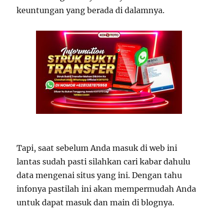
keuntungan yang berada di dalamnya.
Tapi, saat sebelum Anda masuk di web ini
lantas sudah pasti silahkan cari kabar dahulu
data mengenai situs yang ini. Dengan tahu
infonya pastilah ini akan mempermudah Anda
untuk dapat masuk dan main di blognya.