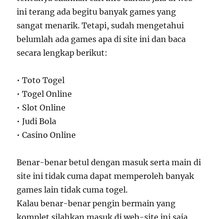
ini terang ada begitu banyak games yang
sangat menarik. Tetapi, sudah mengetahui
belumlah ada games apa di site ini dan baca
secara lengkap berikut:
• Toto Togel
• Togel Online
• Slot Online
• Judi Bola
• Casino Online
Benar-benar betul dengan masuk serta main di
site ini tidak cuma dapat memperoleh banyak
games lain tidak cuma togel.
Kalau benar-benar pengin bermain yang
komplet silahkan masuk di web-site ini saja.