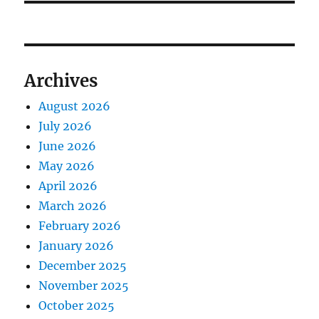
p
t
o
a
:
s
t
t
Archives
:
i
August 2026
o
July 2026
n
June 2026
May 2026
April 2026
March 2026
February 2026
January 2026
December 2025
November 2025
October 2025