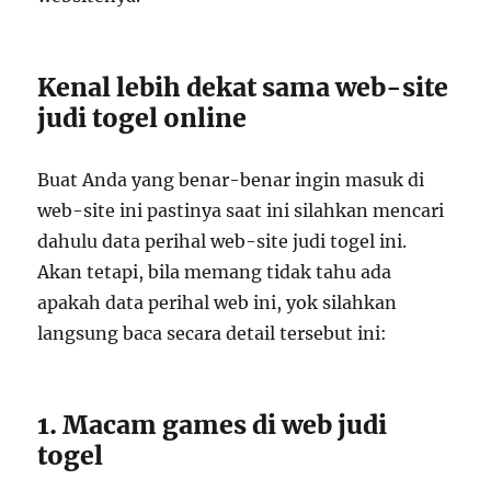
Kenal lebih dekat sama web-site
judi togel online
Buat Anda yang benar-benar ingin masuk di
web-site ini pastinya saat ini silahkan mencari
dahulu data perihal web-site judi togel ini.
Akan tetapi, bila memang tidak tahu ada
apakah data perihal web ini, yok silahkan
langsung baca secara detail tersebut ini:
1. Macam games di web judi
togel