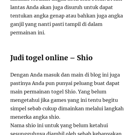
lantas Anda akan juga disuruh untuk dapat
tentukan angka genap atau bahkan juga angka
ganjil yang nanti pasti tampil di dalam
permainan ini.
Judi togel online – Shio
Dengan Anda masuk dan main di blog ini juga
pastinya Anda pun punyai peluang buat dapat
main permainan togel Shio. Yang belum
mengetahui jika games yang ini tentu begitu
simpel sebab cukup dimainkan melalui langkah
menerka angka shio.
Nama shio ini untuk yang belum ketahui
sesungguhnya diambil oleh sebab kebanyakan