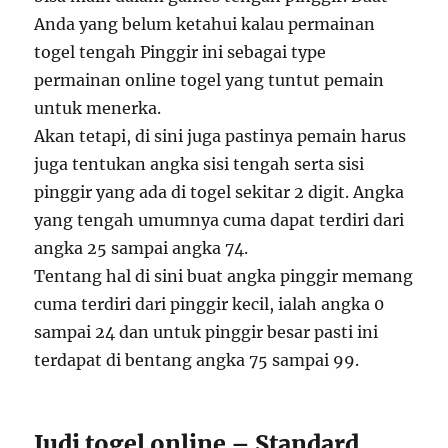
Anda yang belum ketahui kalau permainan
togel tengah Pinggir ini sebagai type
permainan online togel yang tuntut pemain
untuk menerka.
Akan tetapi, di sini juga pastinya pemain harus
juga tentukan angka sisi tengah serta sisi
pinggir yang ada di togel sekitar 2 digit. Angka
yang tengah umumnya cuma dapat terdiri dari
angka 25 sampai angka 74.
Tentang hal di sini buat angka pinggir memang
cuma terdiri dari pinggir kecil, ialah angka 0
sampai 24 dan untuk pinggir besar pasti ini
terdapat di bentang angka 75 sampai 99.
Judi togel online – Standard