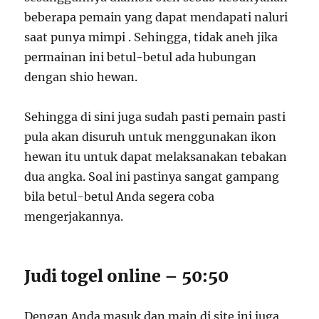
beberapa pemain yang dapat mendapati naluri
saat punya mimpi . Sehingga, tidak aneh jika
permainan ini betul-betul ada hubungan
dengan shio hewan.
Sehingga di sini juga sudah pasti pemain pasti
pula akan disuruh untuk menggunakan ikon
hewan itu untuk dapat melaksanakan tebakan
dua angka. Soal ini pastinya sangat gampang
bila betul-betul Anda segera coba
mengerjakannya.
Judi togel online – 50:50
Dengan Anda masuk dan main di site ini juga