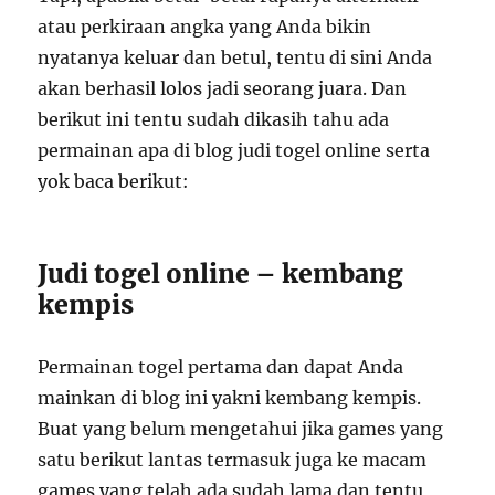
atau perkiraan angka yang Anda bikin
nyatanya keluar dan betul, tentu di sini Anda
akan berhasil lolos jadi seorang juara. Dan
berikut ini tentu sudah dikasih tahu ada
permainan apa di blog judi togel online serta
yok baca berikut:
Judi togel online – kembang
kempis
Permainan togel pertama dan dapat Anda
mainkan di blog ini yakni kembang kempis.
Buat yang belum mengetahui jika games yang
satu berikut lantas termasuk juga ke macam
games yang telah ada sudah lama dan tentu