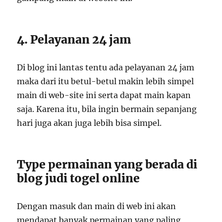
4. Pelayanan 24 jam
Di blog ini lantas tentu ada pelayanan 24 jam
maka dari itu betul-betul makin lebih simpel
main di web-site ini serta dapat main kapan
saja. Karena itu, bila ingin bermain sepanjang
hari juga akan juga lebih bisa simpel.
Type permainan yang berada di
blog judi togel online
Dengan masuk dan main di web ini akan
mendapat banyak permainan yang paling