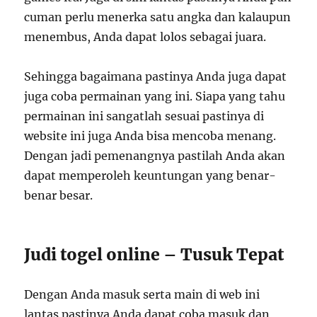
cuman perlu menerka satu angka dan kalaupun
menembus, Anda dapat lolos sebagai juara.
Sehingga bagaimana pastinya Anda juga dapat
juga coba permainan yang ini. Siapa yang tahu
permainan ini sangatlah sesuai pastinya di
website ini juga Anda bisa mencoba menang.
Dengan jadi pemenangnya pastilah Anda akan
dapat memperoleh keuntungan yang benar-
benar besar.
Judi togel online – Tusuk Tepat
Dengan Anda masuk serta main di web ini
lantas pastinya Anda dapat coba masuk dan