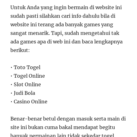
Untuk Anda yang ingin bermain di website ini
sudah pasti silahkan cari info dahulu bila di
website ini terang ada banyak games yang
sangat menarik. Tapi, sudah mengetahui tak
ada games apa di web ini dan baca lengkapnya
berikut:
• Toto Togel
• Togel Online
• Slot Online
• Judi Bola
• Casino Online
Benar-benar betul dengan masuk serta main di
site ini bukan cuma bakal mendapat begitu
banyak permainan lain tidak sekedar togel.