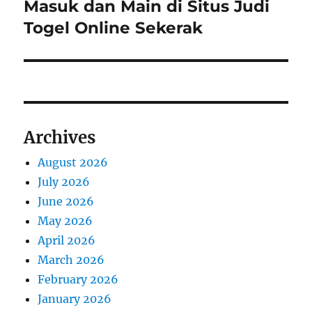
e
Masuk dan Main di Situs Judi
p
x
i
Togel Online Sekerak
o
t
s
g
p
t
o
a
:
s
t
t
Archives
:
i
August 2026
o
July 2026
n
June 2026
May 2026
April 2026
March 2026
February 2026
January 2026