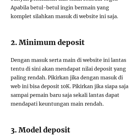
Apabila betul-betul ingin bermain yang
komplet silahkan masuk di website ini saja.
2. Minimum deposit
Dengan masuk serta main di website ini lantas
tentu di sini akan mendapat nilai deposit yang
paling rendah. Pikirkan jika dengan masuk di
web ini bisa deposit 10K. Pikirkan jika siapa saja
sampai pemain baru saja sekali lantas dapat
mendapati keuntungan main rendah.
3. Model deposit