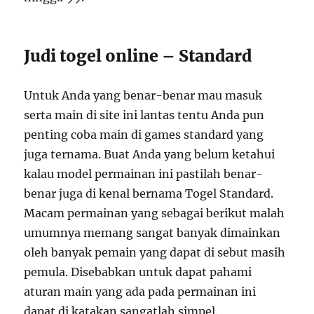
Judi togel online – Standard
Untuk Anda yang benar-benar mau masuk
serta main di site ini lantas tentu Anda pun
penting coba main di games standard yang
juga ternama. Buat Anda yang belum ketahui
kalau model permainan ini pastilah benar-
benar juga di kenal bernama Togel Standard.
Macam permainan yang sebagai berikut malah
umumnya memang sangat banyak dimainkan
oleh banyak pemain yang dapat di sebut masih
pemula. Disebabkan untuk dapat pahami
aturan main yang ada pada permainan ini
dapat di katakan sangatlah simpel.