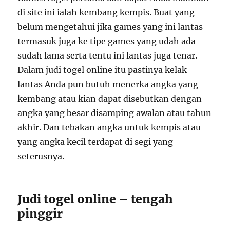
di site ini ialah kembang kempis. Buat yang
belum mengetahui jika games yang ini lantas
termasuk juga ke tipe games yang udah ada
sudah lama serta tentu ini lantas juga tenar.
Dalam judi togel online itu pastinya kelak
lantas Anda pun butuh menerka angka yang
kembang atau kian dapat disebutkan dengan
angka yang besar disamping awalan atau tahun
akhir. Dan tebakan angka untuk kempis atau
yang angka kecil terdapat di segi yang
seterusnya.
Judi togel online – tengah
pinggir