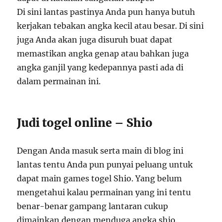
Di sini lantas pastinya Anda pun hanya butuh
kerjakan tebakan angka kecil atau besar. Di sini
juga Anda akan juga disuruh buat dapat
memastikan angka genap atau bahkan juga
angka ganjil yang kedepannya pasti ada di
dalam permainan ini.
Judi togel online – Shio
Dengan Anda masuk serta main di blog ini
lantas tentu Anda pun punyai peluang untuk
dapat main games togel Shio. Yang belum
mengetahui kalau permainan yang ini tentu
benar-benar gampang lantaran cukup
dimainkan dengan menduga angka shio.