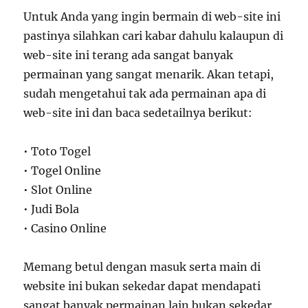
Untuk Anda yang ingin bermain di web-site ini
pastinya silahkan cari kabar dahulu kalaupun di
web-site ini terang ada sangat banyak
permainan yang sangat menarik. Akan tetapi,
sudah mengetahui tak ada permainan apa di
web-site ini dan baca sedetailnya berikut:
• Toto Togel
• Togel Online
• Slot Online
• Judi Bola
• Casino Online
Memang betul dengan masuk serta main di
website ini bukan sekedar dapat mendapati
sangat banyak permainan lain bukan sekedar