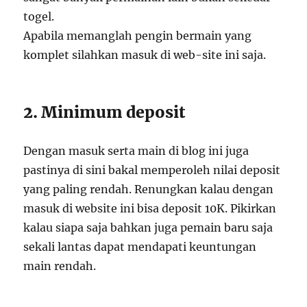
togel.
Apabila memanglah pengin bermain yang
komplet silahkan masuk di web-site ini saja.
2. Minimum deposit
Dengan masuk serta main di blog ini juga
pastinya di sini bakal memperoleh nilai deposit
yang paling rendah. Renungkan kalau dengan
masuk di website ini bisa deposit 10K. Pikirkan
kalau siapa saja bahkan juga pemain baru saja
sekali lantas dapat mendapati keuntungan
main rendah.