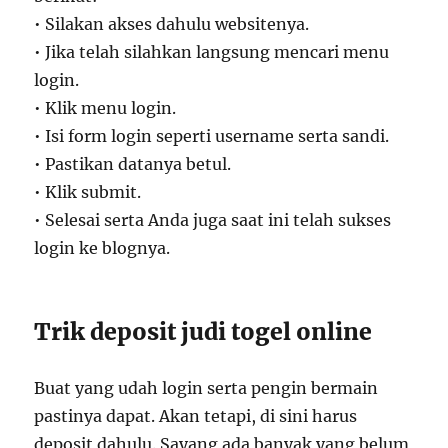
• Silakan akses dahulu websitenya.
• Jika telah silahkan langsung mencari menu
login.
• Klik menu login.
• Isi form login seperti username serta sandi.
• Pastikan datanya betul.
• Klik submit.
• Selesai serta Anda juga saat ini telah sukses
login ke blognya.
Trik deposit judi togel online
Buat yang udah login serta pengin bermain
pastinya dapat. Akan tetapi, di sini harus
deposit dahulu. Sayang ada banyak yang belum