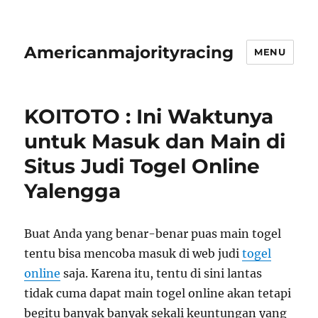
Americanmajorityracing
MENU
KOITOTO : Ini Waktunya
untuk Masuk dan Main di
Situs Judi Togel Online
Yalengga
Buat Anda yang benar-benar puas main togel
tentu bisa mencoba masuk di web judi
togel
online
saja. Karena itu, tentu di sini lantas
tidak cuma dapat main togel online akan tetapi
begitu banyak banyak sekali keuntungan yang