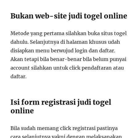
Bukan web-site judi togel online
Metode yang pertama silahkan buka situs togel
dahulu. Selanjutnya di halaman khusus udah
disiapkan menu berwujud login dan daftar.
Akan tetapi bila benar-benar bila belum punyai
account silahkan untuk click pendaftaran atau
daftar.
Isi form registrasi judi togel
online
Bila sudah memang click registrasi pastinya
cara selanjutnya yakni dengan melaksanakan