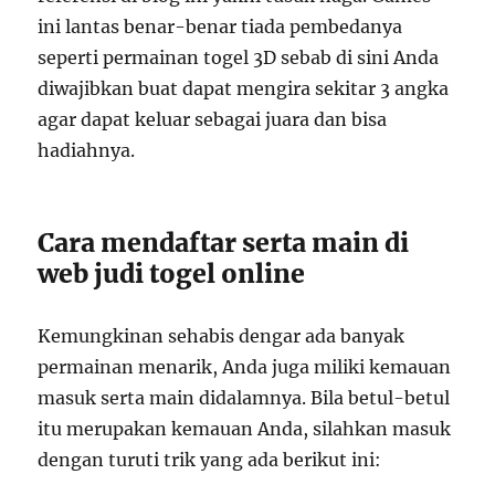
ini lantas benar-benar tiada pembedanya
seperti permainan togel 3D sebab di sini Anda
diwajibkan buat dapat mengira sekitar 3 angka
agar dapat keluar sebagai juara dan bisa
hadiahnya.
Cara mendaftar serta main di
web judi togel online
Kemungkinan sehabis dengar ada banyak
permainan menarik, Anda juga miliki kemauan
masuk serta main didalamnya. Bila betul-betul
itu merupakan kemauan Anda, silahkan masuk
dengan turuti trik yang ada berikut ini: