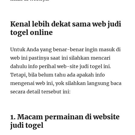
Kenal lebih dekat sama web judi
togel online
Untuk Anda yang benar-benar ingin masuk di
web ini pastinya saat ini silahkan mencari
dahulu info perihal web-site judi togel ini.
Tetapi, bila belum tahu ada apakah info
mengenai web ini, yok silahkan langsung baca
secara detail tersebut ini:
1. Macam permainan di website
judi togel