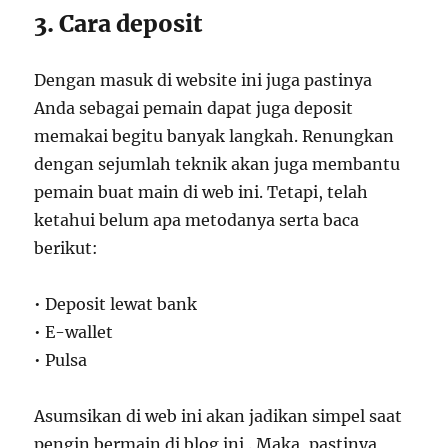
3. Cara deposit
Dengan masuk di website ini juga pastinya
Anda sebagai pemain dapat juga deposit
memakai begitu banyak langkah. Renungkan
dengan sejumlah teknik akan juga membantu
pemain buat main di web ini. Tetapi, telah
ketahui belum apa metodanya serta baca
berikut:
• Deposit lewat bank
• E-wallet
• Pulsa
Asumsikan di web ini akan jadikan simpel saat
pengin bermain di blog ini . Maka, pastinya