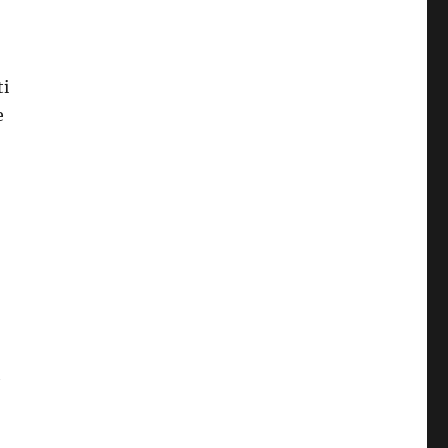
ti
e
h