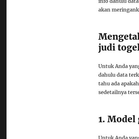
info dahulu data
akan meringanka
Mengetah
judi toge
Untuk Anda yang
dahulu data terk
tahu ada apakah 
sedetailnya ters
1. Model 
Untuk Anda yang