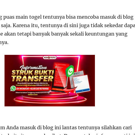
 puas main togel tentunya bisa mencoba masuk di blog
saja. Karena itu, tentunya di sini juga tidak sekedar dap
ne akan tetapi banyak banyak sekali keuntungan yang
nya.
um Anda masuk di blog ini lantas tentunya silahkan cari