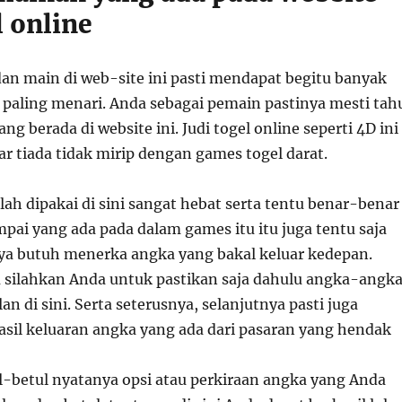
l online
n main di web-site ini pasti mendapat begitu banyak
paling menari. Anda sebagai pemain pastinya mesti tah
ng berada di website ini. Judi togel online seperti 4D ini
r tiada tidak mirip dengan games togel darat.
ah dipakai di sini sangat hebat serta tentu benar-benar
ampai yang ada pada dalam games itu itu juga tentu saja
nya butuh menerka angka yang bakal keluar kedepan.
u silahkan Anda untuk pastikan saja dahulu angka-angk
n di sini. Serta seterusnya, selanjutnya pasti juga
sil keluaran angka yang ada dari pasaran yang hendak
ul-betul nyatanya opsi atau perkiraan angka yang Anda