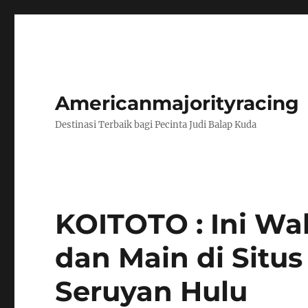
Americanmajorityracing
Destinasi Terbaik bagi Pecinta Judi Balap Kuda
KOITOTO : Ini W
dan Main di Situs
Seruyan Hulu