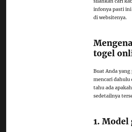
silahkan cari ka
infonya pasti i
di websitenya.
Mengenal
togel onl
Buat Anda yang p
mencari dahulu d
tahu ada apakah 
sedetailnya ters
1. Model 