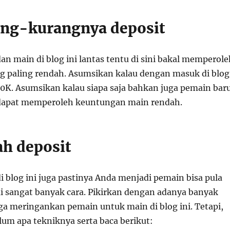
ang-kurangnya deposit
n main di blog ini lantas tentu di sini bakal memperole
ang paling rendah. Asumsikan kalau dengan masuk di blog
 10K. Asumsikan kalau siapa saja bahkan juga pemain bar
a dapat memperoleh keuntungan main rendah.
ah deposit
 blog ini juga pastinya Anda menjadi pemain bisa pula
 sangat banyak cara. Pikirkan dengan adanya banyak
ga meringankan pemain untuk main di blog ini. Tetapi,
lum apa tekniknya serta baca berikut: