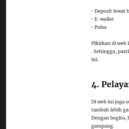
• Deposit lewat 
• E-wallet
• Pulsa
Pikirkan di web
. Sehingga, past
ini.
4. Pelay
Di web ini juga
tambah lebih ga
Dengan begitu, b
gampang.