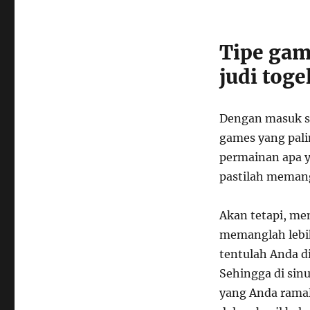
Tipe gam
judi toge
Dengan masuk se
games yang pali
permainan apa ya
pastilah memang
Akan tetapi, me
memanglah lebih
tentulah Anda d
Sehingga di sin
yang Anda ramala