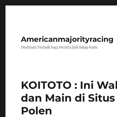
Americanmajorityracing
Destinasi Terbaik bagi Pecinta Judi Balap Kuda
KOITOTO : Ini W
dan Main di Situs
Polen