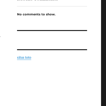
No comments to show.
i
situs toto