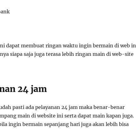
bank
 ini dapat membuat ringan waktu ingin bermain di web in
inya siapa saja juga terasa lebih ringan main di web-site
anan 24 jam
 sudah pasti ada pelayanan 24 jam maka benar-benar
mpang main di website ini serta dapat main kapan juga.
ila ingin bermain sepanjang hari juga akan lebih bisa