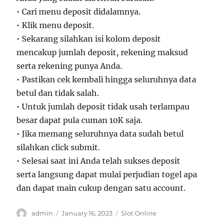
• Cari menu deposit didalamnya.
• Klik menu deposit.
• Sekarang silahkan isi kolom deposit
mencakup jumlah deposit, rekening maksud
serta rekening punya Anda.
• Pastikan cek kembali hingga seluruhnya data
betul dan tidak salah.
• Untuk jumlah deposit tidak usah terlampau
besar dapat pula cuman 10K saja.
• Jika memang seluruhnya data sudah betul
silahkan click submit.
• Selesai saat ini Anda telah sukses deposit
serta langsung dapat mulai perjudian togel apa
dan dapat main cukup dengan satu account.
A
P
C
admin
January 16, 2023
Slot Online