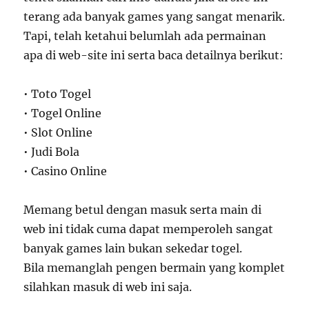
terang ada banyak games yang sangat menarik.
Tapi, telah ketahui belumlah ada permainan
apa di web-site ini serta baca detailnya berikut:
• Toto Togel
• Togel Online
• Slot Online
• Judi Bola
• Casino Online
Memang betul dengan masuk serta main di
web ini tidak cuma dapat memperoleh sangat
banyak games lain bukan sekedar togel.
Bila memanglah pengen bermain yang komplet
silahkan masuk di web ini saja.