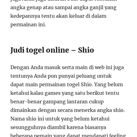
angka genap atau sampai angka ganjil yang
kedepannya tentu akan keluar di dalam
permainan ini.
Judi togel online – Shio
Dengan Anda masuk serta main di web ini juga
tentunya Anda pun punyai peluang untuk
dapat main permainan togel Shio. Yang belum
ketahui kalau games yang satu berikut tentu
benar-benar gampang lantaran cukup
dimainkan dengan secara menerka angka shio.
Nama shio ini untuk yang belum ketahui
sesungguhnya diambil karena biasanya
beberapa pemain yang dapat mendapati feeling