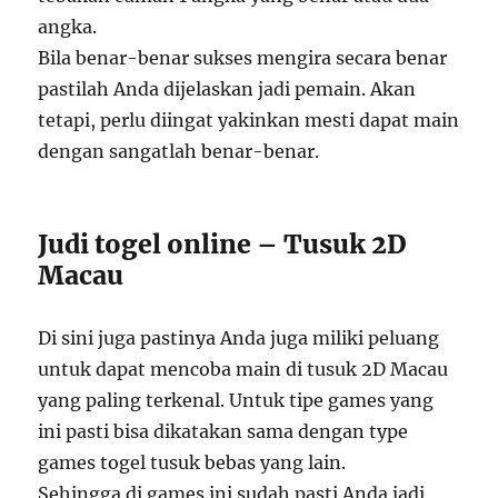
angka.
Bila benar-benar sukses mengira secara benar
pastilah Anda dijelaskan jadi pemain. Akan
tetapi, perlu diingat yakinkan mesti dapat main
dengan sangatlah benar-benar.
Judi togel online – Tusuk 2D
Macau
Di sini juga pastinya Anda juga miliki peluang
untuk dapat mencoba main di tusuk 2D Macau
yang paling terkenal. Untuk tipe games yang
ini pasti bisa dikatakan sama dengan type
games togel tusuk bebas yang lain.
Sehingga di games ini sudah pasti Anda jadi