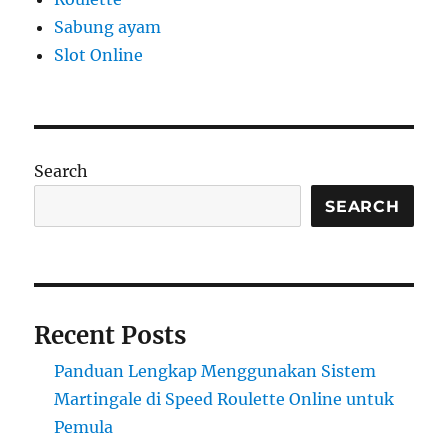
Sabung ayam
Slot Online
Search
SEARCH
Recent Posts
Panduan Lengkap Menggunakan Sistem
Martingale di Speed Roulette Online untuk
Pemula