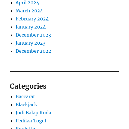
April 2024
March 2024
February 2024
January 2024
December 2023
January 2023
December 2022
Categories
Baccarat
Blackjack
Judi Balap Kuda
Pediksi Togel
Roulette