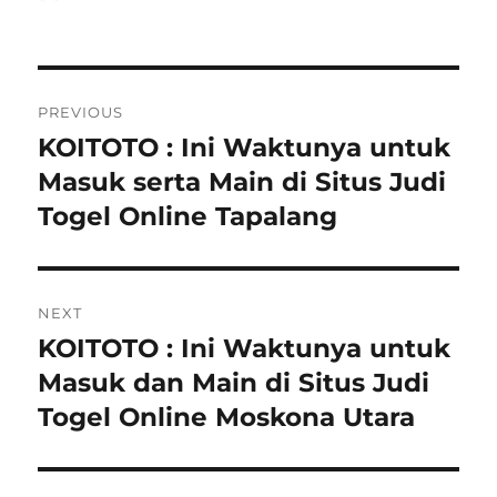
u
o
a
t
s
t
h
t
e
o
e
g
P
r
d
o
PREVIOUS
o
r
o
KOITOTO : Ini Waktunya untuk
P
n
i
r
Masuk serta Main di Situs Judi
e
s
s
e
Togel Online Tapalang
t
v
i
n
o
NEXT
a
u
KOITOTO : Ini Waktunya untuk
N
s
v
e
Masuk dan Main di Situs Judi
p
x
i
Togel Online Moskona Utara
o
t
s
g
p
t