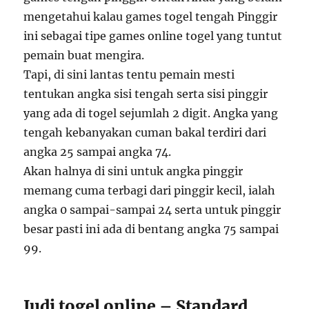
mengetahui kalau games togel tengah Pinggir
ini sebagai tipe games online togel yang tuntut
pemain buat mengira.
Tapi, di sini lantas tentu pemain mesti
tentukan angka sisi tengah serta sisi pinggir
yang ada di togel sejumlah 2 digit. Angka yang
tengah kebanyakan cuman bakal terdiri dari
angka 25 sampai angka 74.
Akan halnya di sini untuk angka pinggir
memang cuma terbagi dari pinggir kecil, ialah
angka 0 sampai-sampai 24 serta untuk pinggir
besar pasti ini ada di bentang angka 75 sampai
99.
Judi togel online – Standard