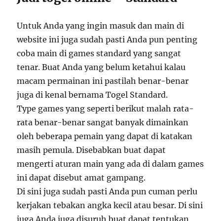
Untuk Anda yang ingin masuk dan main di
website ini juga sudah pasti Anda pun penting
coba main di games standard yang sangat
tenar. Buat Anda yang belum ketahui kalau
macam permainan ini pastilah benar-benar
juga di kenal bernama Togel Standard.
Type games yang seperti berikut malah rata-
rata benar-benar sangat banyak dimainkan
oleh beberapa pemain yang dapat di katakan
masih pemula. Disebabkan buat dapat
mengerti aturan main yang ada di dalam games
ini dapat disebut amat gampang.
Di sini juga sudah pasti Anda pun cuman perlu
kerjakan tebakan angka kecil atau besar. Di sini
juga Anda juga disuruh buat dapat tentukan