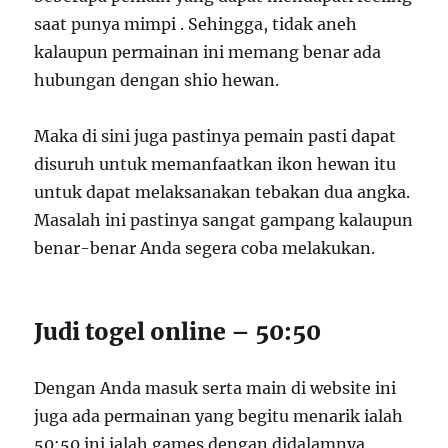
saat punya mimpi . Sehingga, tidak aneh
kalaupun permainan ini memang benar ada
hubungan dengan shio hewan.
Maka di sini juga pastinya pemain pasti dapat
disuruh untuk memanfaatkan ikon hewan itu
untuk dapat melaksanakan tebakan dua angka.
Masalah ini pastinya sangat gampang kalaupun
benar-benar Anda segera coba melakukan.
Judi togel online – 50:50
Dengan Anda masuk serta main di website ini
juga ada permainan yang begitu menarik ialah
50:50 ini ialah games dengan didalamnya