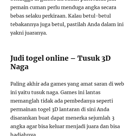
pemain cuman perlu menduga angka secara
bebas selaku perkiraan. Kalau betul-betul
tebakannya juga betul, pastilah Anda dalam ini
yakni juaranya.
Judi togel online – Tusuk 3D
Naga
Paling akhir ada games yang amat saran di web
ini yaitu tusuk naga. Games ini lantas
memanglah tidak ada pembedanya seperti
permainan togel 3D lantaran di sini Anda
disarankan buat dapat menerka sejumlah 3
angka agar bisa keluar menjadi juara dan bisa
hadiahnya.