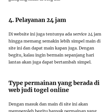
4. Pelayanan 24 jam
Di website ini juga tentunya ada service 24 jam
hingga memang semakin lebih simpel main di
site ini dan dapat main kapan juga. Dengan
begitu, kalau ingin bermain sepanjang hari
lantas akan juga dapat bertambah simpel.
Type permainan yang berada di
web judi togel online
Dengan masuk dan main di site ini akan
memperoleh begitu banyak permainan yang