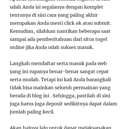
udah Anda isi segalanya dengan komplet
tentunya di sini cara yang paling akhir
merupakan Anda mesti click ok atau submit.
Kemudian, silahkan nantikan beberapa saat
sampai ada pemberitahuan dari situs togel
online jika Anda udah sukses masuk.
Langkah mendaftar serta masuk pada web
yang ini rupanya benar-benar sangat cepat
serta mudah. Tetapi ini kali Anda barangkali
tidak bisa mainkan seluruh permainan yang
berada di blog ini . Sehingga, pastilah di sini
juga harus juga deposit sedikitnya dapat dalam
jumlah paling kecil.
Akan halnya lalu untuk dapat melaksanakan