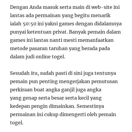
Dengan Anda masuk serta main di web-site ini
lantas ada permainan yang begitu menarik
ialah 50:50 ini yakni games dengan didalamnya
punyai ketentuan privat. Banyak pemain dalam
games ini lantas nanti mesti memanfaatkan
metode pasaran taruhan yang berada pada
dalam judi online togel.
Sesudah itu, sudah pasti di sini juga tentunya
pemain pun penting mengerjakan pemutusan
perkiraan buat angka ganjil juga angka
yang genap serta besar serta kecil yang
kedepan pengin dimainkan. Semestinya
permainan ini cukup dimengerti oleh pemain
togel.