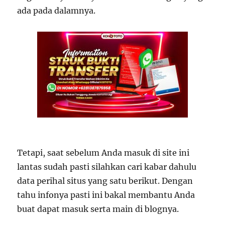
ada pada dalamnya.
Tetapi, saat sebelum Anda masuk di site ini
lantas sudah pasti silahkan cari kabar dahulu
data perihal situs yang satu berikut. Dengan
tahu infonya pasti ini bakal membantu Anda
buat dapat masuk serta main di blognya.