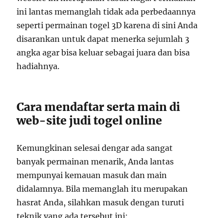
ini lantas memanglah tidak ada perbedaannya
seperti permainan togel 3D karena di sini Anda
disarankan untuk dapat menerka sejumlah 3
angka agar bisa keluar sebagai juara dan bisa
hadiahnya.
Cara mendaftar serta main di
web-site judi togel online
Kemungkinan selesai dengar ada sangat
banyak permainan menarik, Anda lantas
mempunyai kemauan masuk dan main
didalamnya. Bila memanglah itu merupakan
hasrat Anda, silahkan masuk dengan turuti
teknik yang ada tersebut ini: