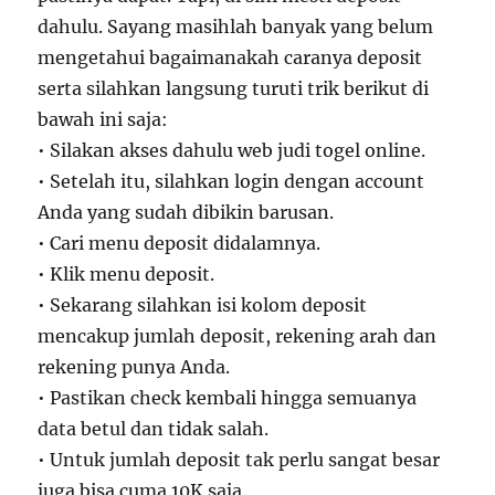
dahulu. Sayang masihlah banyak yang belum
mengetahui bagaimanakah caranya deposit
serta silahkan langsung turuti trik berikut di
bawah ini saja:
• Silakan akses dahulu web judi togel online.
• Setelah itu, silahkan login dengan account
Anda yang sudah dibikin barusan.
• Cari menu deposit didalamnya.
• Klik menu deposit.
• Sekarang silahkan isi kolom deposit
mencakup jumlah deposit, rekening arah dan
rekening punya Anda.
• Pastikan check kembali hingga semuanya
data betul dan tidak salah.
• Untuk jumlah deposit tak perlu sangat besar
juga bisa cuma 10K saja.