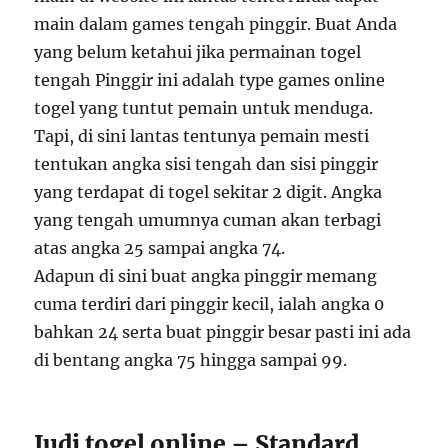
main dalam games tengah pinggir. Buat Anda
yang belum ketahui jika permainan togel
tengah Pinggir ini adalah type games online
togel yang tuntut pemain untuk menduga.
Tapi, di sini lantas tentunya pemain mesti
tentukan angka sisi tengah dan sisi pinggir
yang terdapat di togel sekitar 2 digit. Angka
yang tengah umumnya cuman akan terbagi
atas angka 25 sampai angka 74.
Adapun di sini buat angka pinggir memang
cuma terdiri dari pinggir kecil, ialah angka 0
bahkan 24 serta buat pinggir besar pasti ini ada
di bentang angka 75 hingga sampai 99.
Judi togel online – Standard