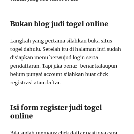
Bukan blog judi togel online
Langkah yang pertama silahkan buka situs
togel dahulu. Setelah itu di halaman inti sudah
disiapkan menu berwujud login serta
pendaftaran. Tapi jika benar-benar kalaupun
belum punyai account silahkan buat click
registrasi atau daftar.
Isi form register judi togel
online
Bila sudah memang click daftar pastinya cara