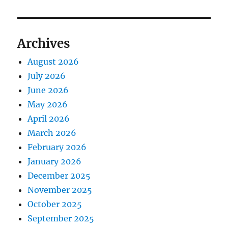
o
a
:
s
t
t
Archives
:
i
August 2026
o
July 2026
n
June 2026
May 2026
April 2026
March 2026
February 2026
January 2026
December 2025
November 2025
October 2025
September 2025