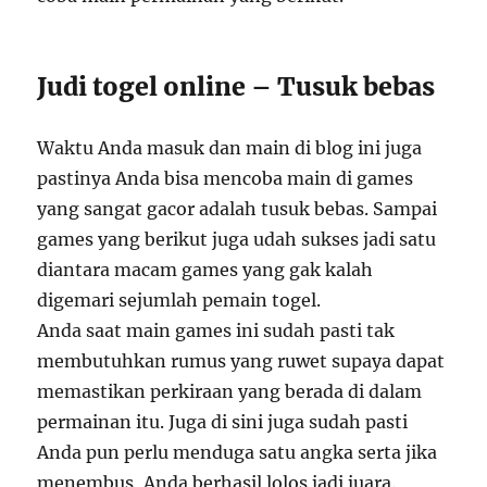
Judi togel online – Tusuk bebas
Waktu Anda masuk dan main di blog ini juga
pastinya Anda bisa mencoba main di games
yang sangat gacor adalah tusuk bebas. Sampai
games yang berikut juga udah sukses jadi satu
diantara macam games yang gak kalah
digemari sejumlah pemain togel.
Anda saat main games ini sudah pasti tak
membutuhkan rumus yang ruwet supaya dapat
memastikan perkiraan yang berada di dalam
permainan itu. Juga di sini juga sudah pasti
Anda pun perlu menduga satu angka serta jika
menembus, Anda berhasil lolos jadi juara.