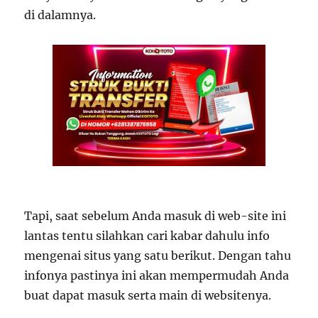
di dalamnya.
Tapi, saat sebelum Anda masuk di web-site ini
lantas tentu silahkan cari kabar dahulu info
mengenai situs yang satu berikut. Dengan tahu
infonya pastinya ini akan mempermudah Anda
buat dapat masuk serta main di websitenya.