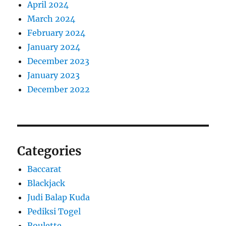
April 2024
March 2024
February 2024
January 2024
December 2023
January 2023
December 2022
Categories
Baccarat
Blackjack
Judi Balap Kuda
Pediksi Togel
Roulette