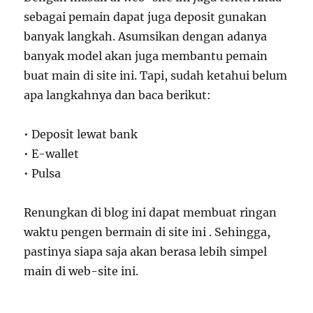
sebagai pemain dapat juga deposit gunakan
banyak langkah. Asumsikan dengan adanya
banyak model akan juga membantu pemain
buat main di site ini. Tapi, sudah ketahui belum
apa langkahnya dan baca berikut:
• Deposit lewat bank
• E-wallet
• Pulsa
Renungkan di blog ini dapat membuat ringan
waktu pengen bermain di site ini . Sehingga,
pastinya siapa saja akan berasa lebih simpel
main di web-site ini.