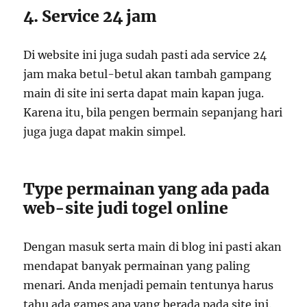
4. Service 24 jam
Di website ini juga sudah pasti ada service 24
jam maka betul-betul akan tambah gampang
main di site ini serta dapat main kapan juga.
Karena itu, bila pengen bermain sepanjang hari
juga juga dapat makin simpel.
Type permainan yang ada pada
web-site judi togel online
Dengan masuk serta main di blog ini pasti akan
mendapat banyak permainan yang paling
menari. Anda menjadi pemain tentunya harus
tahu ada games apa yang berada pada site ini.