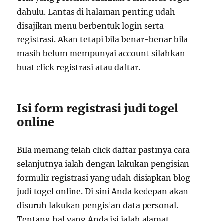
dahulu. Lantas di halaman penting udah
disajikan menu berbentuk login serta
registrasi. Akan tetapi bila benar-benar bila
masih belum mempunyai account silahkan
buat click registrasi atau daftar.
Isi form registrasi judi togel
online
Bila memang telah click daftar pastinya cara
selanjutnya ialah dengan lakukan pengisian
formulir registrasi yang udah disiapkan blog
judi togel online. Di sini Anda kedepan akan
disuruh lakukan pengisian data personal.
Tentang hal yang Anda isi ialah alamat