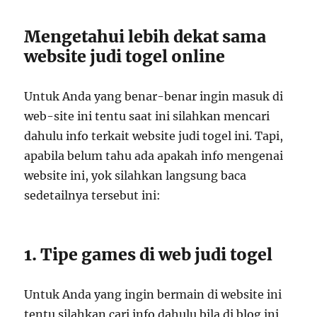
Mengetahui lebih dekat sama
website judi togel online
Untuk Anda yang benar-benar ingin masuk di
web-site ini tentu saat ini silahkan mencari
dahulu info terkait website judi togel ini. Tapi,
apabila belum tahu ada apakah info mengenai
website ini, yok silahkan langsung baca
sedetailnya tersebut ini:
1. Tipe games di web judi togel
Untuk Anda yang ingin bermain di website ini
tentu silahkan cari info dahulu bila di blog ini