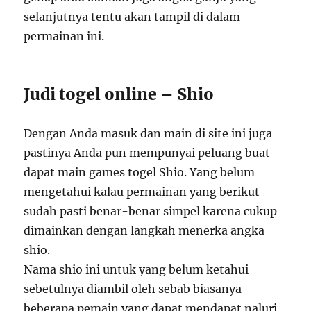
selanjutnya tentu akan tampil di dalam
permainan ini.
Judi togel online – Shio
Dengan Anda masuk dan main di site ini juga
pastinya Anda pun mempunyai peluang buat
dapat main games togel Shio. Yang belum
mengetahui kalau permainan yang berikut
sudah pasti benar-benar simpel karena cukup
dimainkan dengan langkah menerka angka
shio.
Nama shio ini untuk yang belum ketahui
sebetulnya diambil oleh sebab biasanya
beberapa pemain yang dapat mendapat naluri