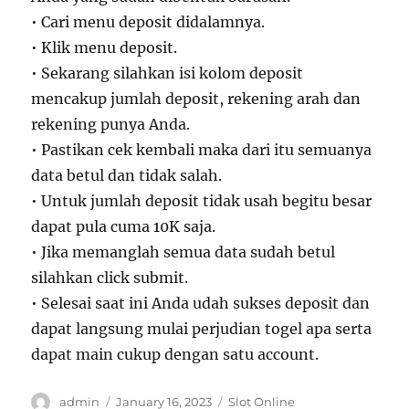
• Cari menu deposit didalamnya.
• Klik menu deposit.
• Sekarang silahkan isi kolom deposit
mencakup jumlah deposit, rekening arah dan
rekening punya Anda.
• Pastikan cek kembali maka dari itu semuanya
data betul dan tidak salah.
• Untuk jumlah deposit tidak usah begitu besar
dapat pula cuma 10K saja.
• Jika memanglah semua data sudah betul
silahkan click submit.
• Selesai saat ini Anda udah sukses deposit dan
dapat langsung mulai perjudian togel apa serta
dapat main cukup dengan satu account.
A
P
C
admin
January 16, 2023
Slot Online