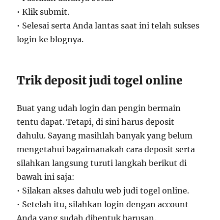
• Klik submit.
• Selesai serta Anda lantas saat ini telah sukses
login ke blognya.
Trik deposit judi togel online
Buat yang udah login dan pengin bermain
tentu dapat. Tetapi, di sini harus deposit
dahulu. Sayang masihlah banyak yang belum
mengetahui bagaimanakah cara deposit serta
silahkan langsung turuti langkah berikut di
bawah ini saja:
• Silakan akses dahulu web judi togel online.
• Setelah itu, silahkan login dengan account
Anda yang sudah dibentuk barusan.