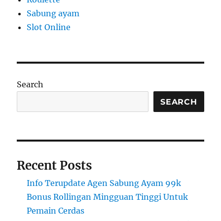
Sabung ayam
Slot Online
Search
SEARCH
Recent Posts
Info Terupdate Agen Sabung Ayam 99k
Bonus Rollingan Mingguan Tinggi Untuk
Pemain Cerdas